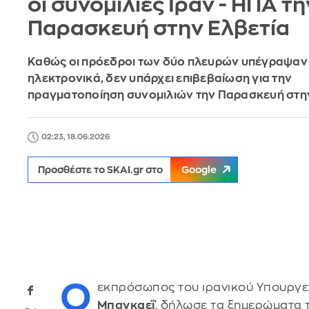
οι συνομιλίες Ιράν - ΗΠΑ τη
Παρασκευή στην Ελβετία
Καθώς οι πρόεδροι των δύο πλευρών υπέγραψαν
ηλεκτρονικά, δεν υπάρχει επιβεβαίωση για την
πραγματοποίηση συνομιλιών την Παρασκευή στη
02:23, 18.06.2026
Προσθέστε το SKAI.gr στο
Google
Ο
εκπρόσωπος του ιρανικού Υπουργε
Μπαγκαεΐ
, δήλωσε τα ξημερώματα τ