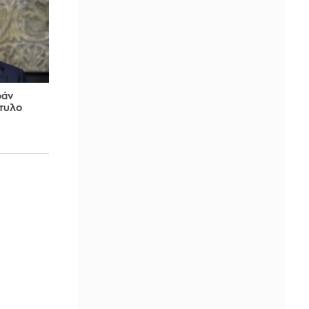
ράν
χτυλο