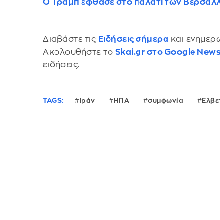
Ο Τραμπ έφθασε στο παλάτι των Βερσαλλι
Διαβάστε τις
Ειδήσεις σήμερα
και ενημερω
Ακολουθήστε το
Skai.gr στο Google New
ειδήσεις.
TAGS:
Ιράν
ΗΠΑ
συμφωνία
Ελβε