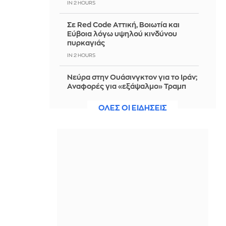
IN 2 HOURS
Σε Red Code Αττική, Βοιωτία και
Εύβοια λόγω υψηλού κινδύνου
πυρκαγιάς
IN 2 HOURS
Νεύρα στην Ουάσινγκτον για το Ιράν;
Αναφορές για «εξάψαλμο» Τραμπ
στον Χέγκσεθ και για κόντρα
Νετανιάχου - Βανς
ΟΛΕΣ ΟΙ ΕΙΔΗΣΕΙΣ
IN 2 HOURS
Εορτολόγιο: Μεγάλη γιορτή σήμερα
6 Αυγούστου - Ποιοι γιορτάζουν
IN 2 HOURS
Σήμερα απολογείται ο 26χρονος
Αφγανός για τη δολοφονία της
Βρετανίδας στην Κυψέλη
IN 2 HOURS