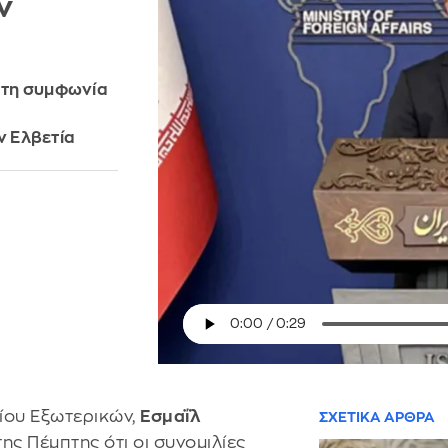
ν
 τη συμφωνία
ν Ελβετία
ίου Εξωτερικών,
Εσμαΐλ
ΣΧΕΤΙΚΑ ΑΡΘΡΑ
ης Πέμπτης ότι οι συνομιλίες