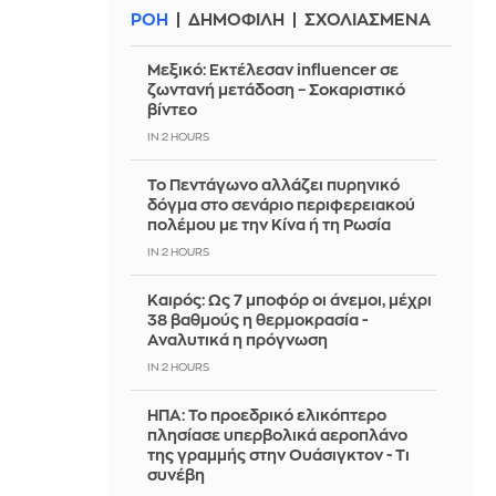
ΡΟΗ
ΔΗΜΟΦΙΛΗ
ΣΧΟΛΙΑΣΜΕΝΑ
Μεξικό: Εκτέλεσαν influencer σε
ζωντανή μετάδοση – Σοκαριστικό
βίντεο
IN 2 HOURS
Το Πεντάγωνο αλλάζει πυρηνικό
δόγμα στο σενάριο περιφερειακού
πολέμου με την Κίνα ή τη Ρωσία
IN 2 HOURS
Καιρός: Ως 7 μποφόρ οι άνεμοι, μέχρι
38 βαθμούς η θερμοκρασία -
Αναλυτικά η πρόγνωση
IN 2 HOURS
ΗΠΑ: Το προεδρικό ελικόπτερο
πλησίασε υπερβολικά αεροπλάνο
της γραμμής στην Ουάσιγκτον - Τι
συνέβη