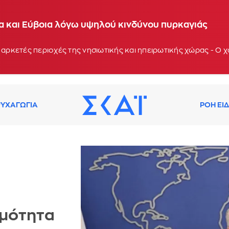
ία και Εύβοια λόγω υψηλού κινδύνου πυρκαγιάς
 αρκετές περιοχές της νησιωτικής και ηπειρωτικής χώρας - Ο
ΥΧΑΓΩΓΙΑ
ΡΟΗ ΕΙ
εμότητα