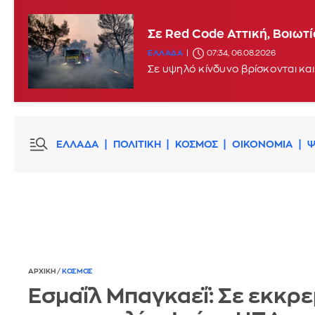
Σε Red Code Αττική, Βοιωτ
ΕΛΛΑΔΑ
07:34, 06.08.2026
Σε υψηλό κίνδυνο βρίσκονται και
ΕΛΛΑΔΑ
ΠΟΛΙΤΙΚΗ
ΚΟΣΜΟΣ
ΟΙΚΟΝΟΜΙΑ
Ψ
ΑΡΧΙΚΗ
/
ΚΟΣΜΟΣ
Εσμαΐλ Μπαγκαεΐ: Σε εκκρ