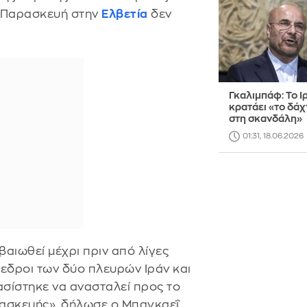
 Παρασκευή στην
Ελβετία
δεν
Γκαλιμπάφ: Το Ι
κρατάει «το δά
στη σκανδάλη»
01:31, 18.06.2026
αιωθεί μέχρι πριν από λίγες
όεδροι των δύο πλευρών Ιράν και
ασίστηκε να ανασταλεί προς το
ασκευής», δήλωσε ο Μπαγκαεΐ.