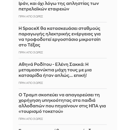
Ιράν, και όχι λόγω της απληστίας των
πετρελαϊκών εταιρειών
ΠΡΙΝ ΑΠΌ 3 ΏΡΕΣ
Η SpaceX θα κατασκευάσει σταθμούς
παραγωγής ηλεκτρικής ενέργειας για
να τροφοδοτεί εργοστάσιο μικροτσίπ
στο Τέξας
ΠΡΙΝ ΑΠΌ 3 ΏΡΕΣ
Αθηνά Ροδίτου - Ελένη Σακκά: Η
μεταμεσονύκτια μάχη τους με μια
κατσαρίδα ήταν απλώς... επική!
ΠΡΙΝ ΑΠΌ 3 ΏΡΕΣ
Ο Τραμπ σκοπεύει να απαγορεύσει τη
χορήγηση υπηκοότητας στα παιδιά
αλλοδαπών που πηγαίνουν στις ΗΠΑ για
«τουρισμό τοκετού»
ΠΡΙΝ ΑΠΌ 3 ΏΡΕΣ