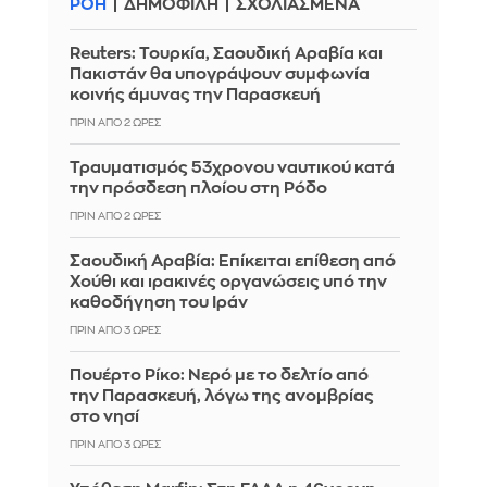
ΡΟΗ
ΔΗΜΟΦΙΛΗ
ΣΧΟΛΙΑΣΜΕΝΑ
Reuters: Τουρκία, Σαουδική Αραβία και
Πακιστάν θα υπογράψουν συμφωνία
κοινής άμυνας την Παρασκευή
ΠΡΙΝ ΑΠΌ 2 ΏΡΕΣ
Τραυματισμός 53χρονου ναυτικού κατά
την πρόσδεση πλοίου στη Ρόδο
ΠΡΙΝ ΑΠΌ 2 ΏΡΕΣ
Σαουδική Αραβία: Επίκειται επίθεση από
Χούθι και ιρακινές οργανώσεις υπό την
καθοδήγηση του Ιράν
ΠΡΙΝ ΑΠΌ 3 ΏΡΕΣ
Πουέρτο Ρίκο: Νερό με το δελτίο από
την Παρασκευή, λόγω της ανομβρίας
στο νησί
ΠΡΙΝ ΑΠΌ 3 ΏΡΕΣ