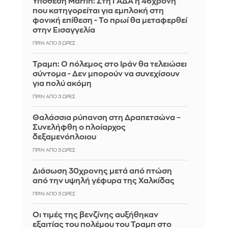
Υπόθεση Marfin: Στη ΓΑΔΑ η 46χρονη
που κατηγορείται για εμπλοκή στη
φονική επίθεση - Το πρωί θα μεταφερθεί
στην Εισαγγελία
ΠΡΙΝ ΑΠΌ 3 ΏΡΕΣ
Τραμπ: Ο πόλεμος στο Ιράν θα τελειώσει
σύντομα - Δεν μπορούν να συνεχίσουν
για πολύ ακόμη
ΠΡΙΝ ΑΠΌ 3 ΏΡΕΣ
Θαλάσσια ρύπανση στη Δραπετσώνα –
Συνελήφθη ο πλοίαρχος
δεξαμενόπλοιου
ΠΡΙΝ ΑΠΌ 3 ΏΡΕΣ
Διάσωση 30χρονης μετά από πτώση
από την υψηλή γέφυρα της Χαλκίδας
ΠΡΙΝ ΑΠΌ 3 ΏΡΕΣ
Οι τιμές της βενζίνης αυξήθηκαν
εξαιτίας του πολέμου του Τραμπ στο