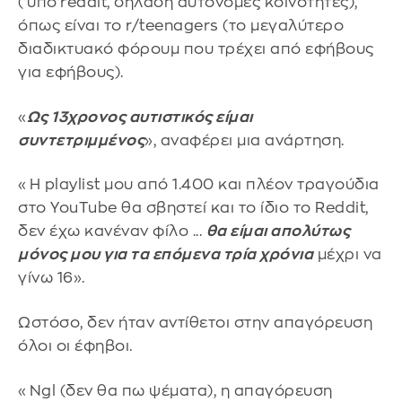
('υπο'reddit, δηλαδή αυτόνομες κοινότητες),
όπως είναι το r/teenagers (το μεγαλύτερο
διαδικτυακό φόρουμ που τρέχει από εφήβους
για εφήβους).
«
Ως 13χρονος αυτιστικός είμαι
συντετριμμένος
», αναφέρει μια ανάρτηση.
«Η playlist μου από 1.400 και πλέον τραγούδια
στο YouTube θα σβηστεί και το ίδιο το Reddit,
δεν έχω κανέναν φίλο ...
θα είμαι απολύτως
μόνος μου για τα επόμενα τρία χρόνια
μέχρι να
γίνω 16».
Ωστόσο, δεν ήταν αντίθετοι στην απαγόρευση
όλοι οι έφηβοι.
«Ngl (δεν θα πω ψέματα), η απαγόρευση