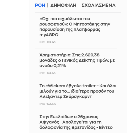
ΡΟΗ
ΔΗΜΟΦΙΛΗ
ΣΧΟΛΙΑΣΜΕΝΑ
«Όχι πια αιχμάλωτοι του
ρουσφετιού»: Ο Μητσοτάκης στην
παρουσίαση της πλατφόρμας
myAGRO
IN 2 HOURS
Χρηματιστήριο: Στις 2.629,38
μονάδες ο Γενικός Δείκτης Τιμών, με
άνοδο 0,21%
IN 2 HOURS
Το «Wicker» έβγαλε trailer – Και όλοι
μιλούν για το… ιδιαίτερο προσόν του
Αλεξάντερ Σκάρσγκαρντ
IN 2 HOURS
Στην Ευελπίδων ο 26χρονος
Αφγανός - Απολογείται για τη
δολοφονία της Βρετανίδας - Βίντεο