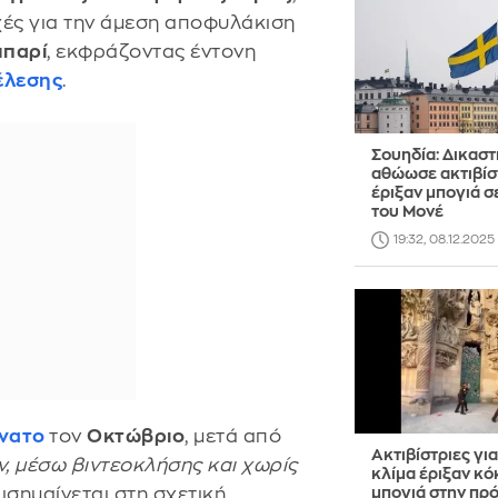
ές για την άμεση αποφυλάκιση
μπαρί
, εκφράζοντας έντονη
έλεσης
.
Σουηδία: Δικαστ
αθώωσε ακτιβίσ
έριξαν μπογιά σ
του Μονέ
19:32, 08.12.2025
άνατο
τον
Οκτώβριο
, μετά από
Ακτιβίστριες για
ν, μέσω βιντεοκλήσης και χωρίς
κλίμα έριξαν κό
πισημαίνεται στη σχετική
μπογιά στην πρ