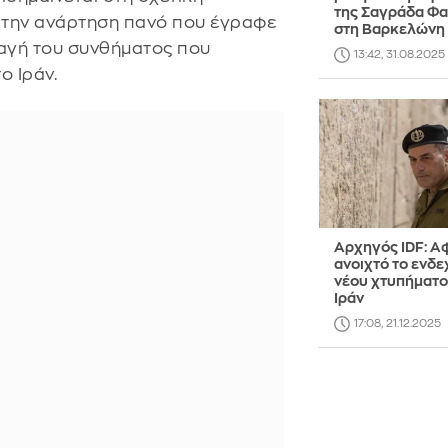
της Σαγράδα Φα
ε την ανάρτηση πανό που έγραφε
στη Βαρκελώνη 
αγή του συνθήματος που
13:42, 31.08.2025
ο Ιράν.
Αρχηγός IDF: Α
ανοιχτό το ενδ
νέου χτυπήματο
Ιράν
17:08, 21.12.2025