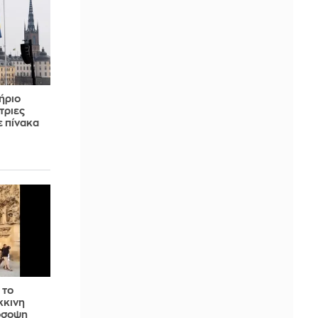
ήριο
τριες
ε πίνακα
 το
κκινη
όσοψη