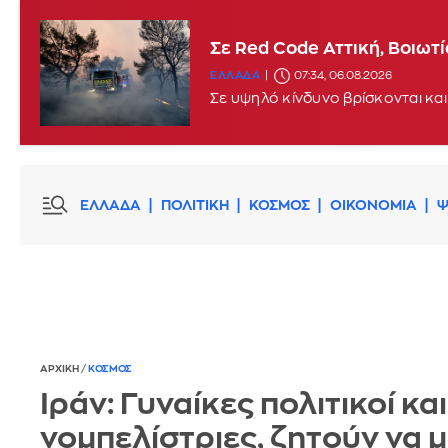
Σε Red Code Αττική, Βοιωτ
ΕΛΛΑΔΑ
07:34, 06.08.2026
Σε υψηλό κίνδυνο βρίσκονται και
ΕΛΛΑΔΑ
ΠΟΛΙΤΙΚΗ
ΚΟΣΜΟΣ
ΟΙΚΟΝΟΜΙΑ
Ψ
ΑΡΧΙΚΗ
/
ΚΟΣΜΟΣ
Ιράν: Γυναίκες πολιτικοί και
νομπελίστριες, ζητούν να 