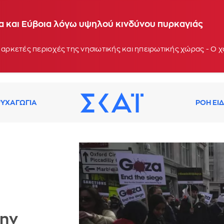
ία και Εύβοια λόγω υψηλού κινδύνου πυρκαγιάς
 αρκετές περιοχές της νησιωτικής και ηπειρωτικής χώρας - Ο
ΥΧΑΓΩΓΙΑ
ΡΟΗ ΕΙ
μην