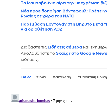
Το Μαυροβούνιο αίρει την υποχρέωση βί
Νέα προειδοποίηση Βάντεφουλ: Πρέπει να 
Ρωσίας σε χώρα του ΝΑΤΟ
Παρέμβαση Ερντογάν στη Βηρυτό μετά τ
για οριοθέτηση ΑΟΖ
Διαβάστε τις
Ειδήσεις σήμερα
και ενημερω
Ακολουθήστε το
Skai.gr στο Google New
ειδήσεις.
TAGS:
Ιράν
εκτέλεση
Θανατική Ποινή