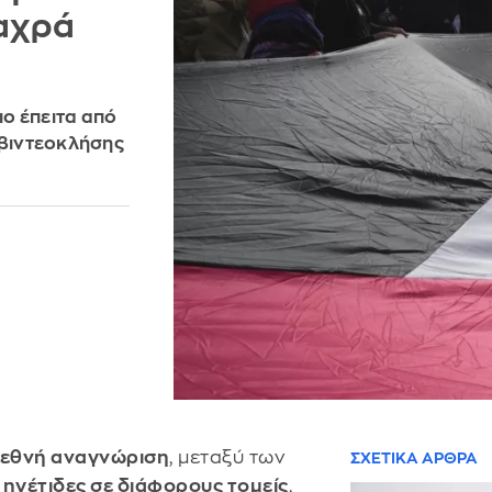
Ζαχρά
ο έπειτα από
 βιντεοκλήσης
διεθνή αναγνώριση
, μεταξύ των
ΣΧΕΤΙΚΑ ΑΡΘΡΑ
ι ηγέτιδες σε διάφορους τομείς
,