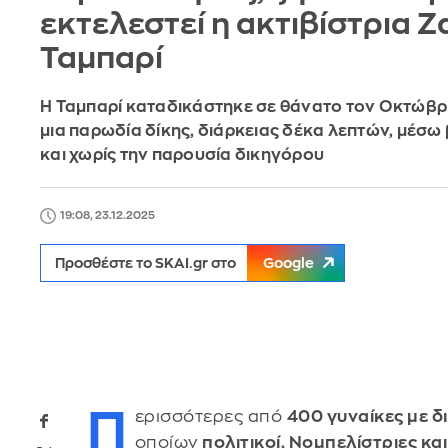
εκτελεστεί η ακτιβίστρια 
Ταμπαρί
Η Ταμπαρί καταδικάστηκε σε θάνατο τον Οκτώβρι
μια παρωδία δίκης, διάρκειας δέκα λεπτών, μέσω
και χωρίς την παρουσία δικηγόρου
19:08, 23.12.2025
Προσθέστε το SKAI.gr στο
Google
Π
ερισσότερες από
400 γυναίκες με 
οποίων
πολιτικοί, Νομπελίστριες κα