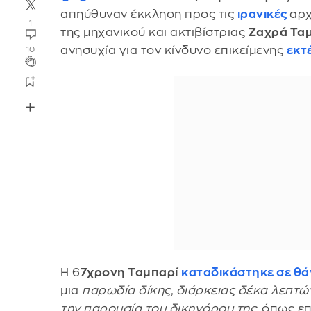
απηύθυναν έκκληση προς τις
ιρανικές
αρχ
1
της μηχανικού και ακτιβίστριας
Ζαχρά Τα
ανησυχία για τον κίνδυνο επικείμενης
εκτ
10
Η 6
7χρονη Ταμπαρί
καταδικάστηκε σε θ
μια
παρωδία δίκης, διάρκειας δέκα λεπτώ
την παρουσία του δικηγόρου της
, όπως ε