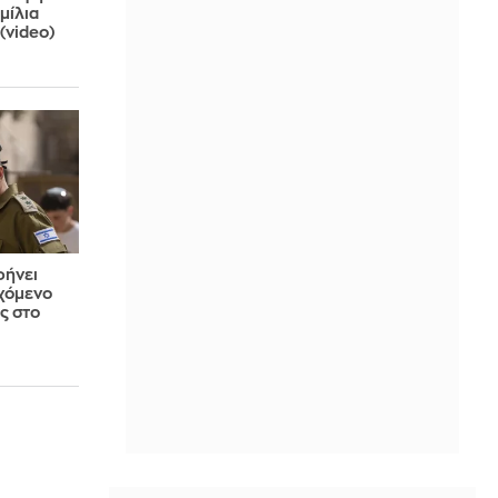
μίλια
(video)
φήνει
εχόμενο
ς στο