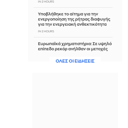
IN 2 HOURS
Υποβλήθηκε το αίτημα για την
ενεργοποίηση της ρήτρας διαφυγής
για την ενεργειακή ανθεκτικότητα
IN 2 HOURS
Ευρωπαϊκά χρηματιστήρια: Σε υψηλό
επίπεδο ρεκόρ ανήλθαν οι μετοχές
στο ξεκίνημα των συναλλαγών
ΟΛΕΣ ΟΙ ΕΙΔΗΣΕΙΣ
IN 2 HOURS
«Νόμοι της καρδιάς»: Η συνάντηση
Γιλντιρίμ και Μπορά αποκαλύπτει την
αλήθεια - Δείτε trailer
IN 2 HOURS
ΚΚΕ για την επέτειο της Χιροσίμα: Η
ανθρωπότητα βρίσκεται πιο κοντά σε
έναν νέο παγκόσμιο πόλεμο
IN 2 HOURS