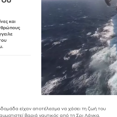
του
νες και
ανθρώπους
γγειλε
του
υ.
βδομάδα είχαν αποτέλεσμα να χάσει τη ζωή του
ραυματιστεί βαριά ναυτικός από τη Σρι Λάνκα,