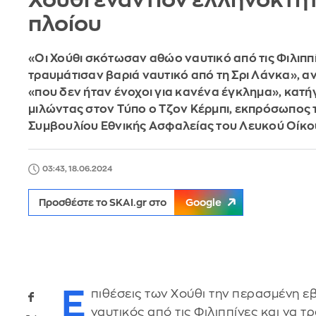
Χούθι εναντίον ελληνόκτη
πλοίου
«Οι Χούθι σκότωσαν αθώο ναυτικό από τις Φιλιππί
τραυμάτισαν βαριά ναυτικό από τη Σρι Λάνκα», 
«που δεν ήταν ένοχοι για κανένα έγκλημα», κατή
μιλώντας στον Τύπο ο Τζον Κέρμπι, εκπρόσωπος 
Συμβουλίου Εθνικής Ασφαλείας του Λευκού Οίκο
03:43, 18.06.2024
Προσθέστε το SKAI.gr στο
Google
Ε
πιθέσεις των Χούθι την περασμένη ε
ναυτικός από τις Φιλιππίνες και να τ