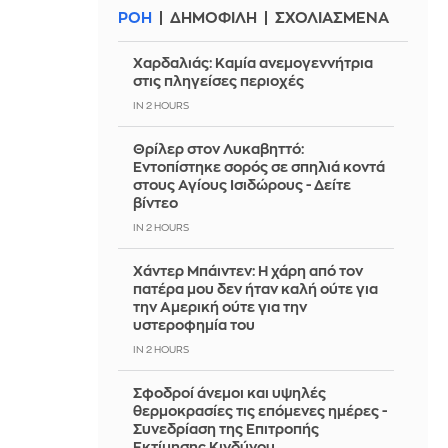
ΡΟΗ
ΔΗΜΟΦΙΛΗ
ΣΧΟΛΙΑΣΜΕΝΑ
Χαρδαλιάς: Καμία ανεμογεννήτρια
στις πληγείσες περιοχές
IN 2 HOURS
Θρίλερ στον Λυκαβηττό:
Εντοπίστηκε σορός σε σπηλιά κοντά
στους Αγίους Ισιδώρους - Δείτε
βίντεο
IN 2 HOURS
Χάντερ Μπάιντεν: Η χάρη από τον
πατέρα μου δεν ήταν καλή ούτε για
την Αμερική ούτε για την
υστεροφημία του
IN 2 HOURS
Σφοδροί άνεμοι και υψηλές
θερμοκρασίες τις επόμενες ημέρες -
Συνεδρίαση της Επιτροπής
Εκτίμησης Κινδύνου