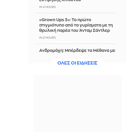
IN 2 HOURS
«Grown Ups 3»: Το πρώτο
στιγμιότυπο από τα γυρίσματα με τη
θρυλική παρέα του Άνταμ Σάντλερ
IN 2 HOURS
Ανδρομάχη: Μπέρδεψε τα Μέθανα με
τη Μεθώνη, έφαγε τρελό τρολάρισμα
και μάλλον και...μάτι...
ΟΛΕΣ ΟΙ ΕΙΔΗΣΕΙΣ
IN 2 HOURS
ΠΑΣΟΚ: Τα επιχειρήματα και οι
πίνακες του κ. Σκέρτσου διαρκούν
μέχρι τα επόμενα που αναιρούν τα
προηγούμενα
IN 2 HOURS
Σε χρήση ναρκωτικών αποδίδεται ο
θάνατος του ΝΒΑερ Μπράντον
Κλαρκ