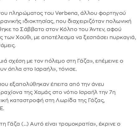
 του πληρώματος του Verbena, άλλου φορτηγού
ανικής ιδιοκτησίας, που διαχειριζόταν πολωνική
φθηκε το Σάββατο στον Κόλπο του Άντεν, αφού
ς των Χούθι, με αποτέλεσμα να ξεσπάσει πυρκαγιά,
άμεις.
μιά σχέση με τον πόλεμο στη Γάζα», επέμεινε ο
ν όπλα στο Ισραήλ», τόνισε.
, που εξαπολύθηκαν έπειτα από την άνευ
αχίονα της Χαμάς στο νότιο Ισραήλ την 7η
ική καταστροφή στη Λωρίδα της Γάζας,
Ε.
η Γάζα (...) Αυτό είναι τρομοκρατία», έκρινε ο