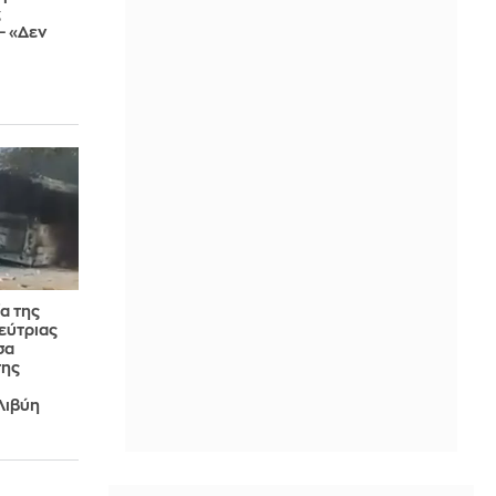
ς
– «Δεν
ία της
εύτριας
σα
της
Λιβύη