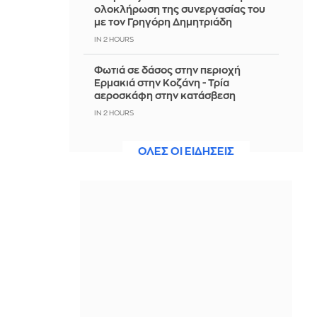
ολοκλήρωση της συνεργασίας του
με τον Γρηγόρη Δημητριάδη
IN 2 HOURS
Φωτιά σε δάσος στην περιοχή
Ερμακιά στην Κοζάνη - Τρία
αεροσκάφη στην κατάσβεση
IN 2 HOURS
Επίσκεψη ΣΥΡΙΖΑ στα καμένα της Δ.
ΟΛΕΣ ΟΙ ΕΙΔΗΣΕΙΣ
Αττικής: «Καταστροφικά τα
αποτελέσματα της Νέας
Δημοκρατίας»
IN 2 HOURS
Μπαρτσελόνα: Λανσάρει άρωμα και
καλεί τον κόσμο να φτιάξει το δικό
του από θρυλικές στιγμές της
ομάδας
IN 2 HOURS
Ιταλία: Διατηρεί τους συνοριακούς