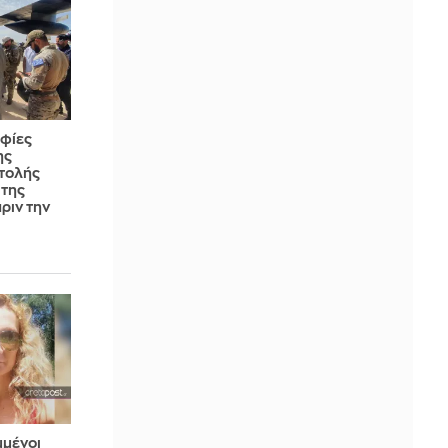
φίες
ης
τολής
 της
ριν την
μμένοι