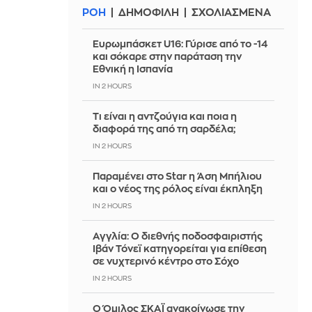
ΡΟΗ
ΔΗΜΟΦΙΛΗ
ΣΧΟΛΙΑΣΜΕΝΑ
Ευρωμπάσκετ U16: Γύρισε από το -14
και σόκαρε στην παράταση την
Εθνική η Ισπανία
IN 2 HOURS
Τι είναι η αντζούγια και ποια η
διαφορά της από τη σαρδέλα;
IN 2 HOURS
Παραμένει στο Star η Άση Μπήλιου
και ο νέος της ρόλος είναι έκπληξη
IN 2 HOURS
Αγγλία: Ο διεθνής ποδοσφαιριστής
Ιβάν Τόνεϊ κατηγορείται για επίθεση
σε νυχτερινό κέντρο στο Σόχο
IN 2 HOURS
Ο Όμιλος ΣΚΑΪ ανακοίνωσε την