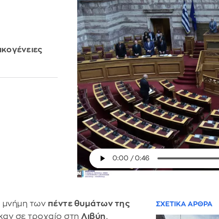
ικογένειες
η μνήμη των
πέντε θυμάτων της
ΣΧΕΤΙΚΑ ΑΡΘΡΑ
καν σε τροχαίο στη
Λιβύη
.