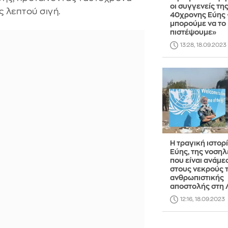
οι συγγενείς τη
ς λεπτού σιγή.
40χρονης Εύης 
μπορούμε να το
πιστέψουμε»
13:28, 18.09.2023
Η τραγική ιστορ
Εύης, της νοσηλ
που είναι ανάμε
στους νεκρούς 
ανθρωπιστικής
αποστολής στη 
12:16, 18.09.2023