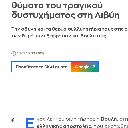
θύματα του τραγικού
δυστυχήματος στη Λιβύη
Tην οδύνη και τα θερμά συλλυπητήρια τους στις ο
των θυμάτων εξέφρασαν και βουλευτές
16:37, 18.09.2023
Προσθέστε το SKAI.gr στο
Google
Ε
νός λεπτού σιγή τήρησε η
Βουλή
, στ
ελληνικής αποστολής
, που σκοτώθη