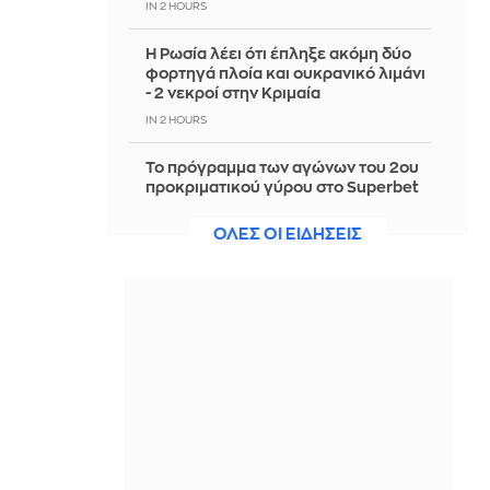
IN 2 HOURS
Η Ρωσία λέει ότι έπληξε ακόμη δύο
φορτηγά πλοία και ουκρανικό λιμάνι
- 2 νεκροί στην Κριμαία
IN 2 HOURS
Το πρόγραμμα των αγώνων του 2ου
προκριματικού γύρου στο Superbet
Κύπελλο Ελλάδας
ΟΛΕΣ ΟΙ ΕΙΔΗΣΕΙΣ
IN 2 HOURS
Θέουτα: Ρωσικοί λογαριασμοί
διέσπειραν μηνύματα της
ακροδεξιάς στο διαδίκτυο τις πρώτες
μέρες της κρίσης
IN 2 HOURS
Η Λίμα και το Μεξικό αποκατέστησαν
τις διπλωματικές σχέσεις
IN 2 HOURS