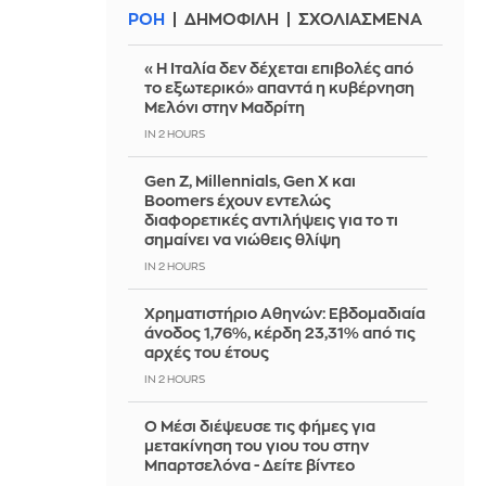
ΡΟΗ
ΔΗΜΟΦΙΛΗ
ΣΧΟΛΙΑΣΜΕΝΑ
«Η Ιταλία δεν δέχεται επιβολές από
το εξωτερικό» απαντά η κυβέρνηση
Μελόνι στην Μαδρίτη
IN 2 HOURS
Gen Z, Millennials, Gen X και
Boomers έχουν εντελώς
διαφορετικές αντιλήψεις για το τι
σημαίνει να νιώθεις θλίψη
IN 2 HOURS
Χρηματιστήριο Αθηνών: Εβδομαδιαία
άνοδος 1,76%, κέρδη 23,31% από τις
αρχές του έτους
IN 2 HOURS
Ο Μέσι διέψευσε τις φήμες για
μετακίνηση του γιου του στην
Μπαρτσελόνα - Δείτε βίντεο