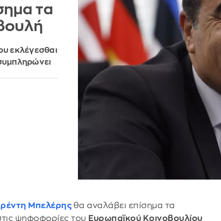
σημα τα
βουλή
του εκλέγεσθαι
 συμπληρώνει
ρέντη Μπελέρης
θα αναλάβει επίσημα τα
στις ψηφοφορίες του
Ευρωπαϊκού Κοινοβουλίου