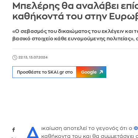
Μπελέρης θα αναλάβει επί
καθήκοντά του στην Ευρω
«Ο σεβασμός του δικαιώματος του εκλέγειν και 
βασικό στοιχείο κάθε ευνομούμενης πολιτείας»,
22:13, 13.07.2024
Προσθέστε το SKAI.gr στο
Google
Δ
ικαίωση αποτελεί το γεγονός ότι ο
Φ
καθήκοντα του και θα συμμετάσχει 