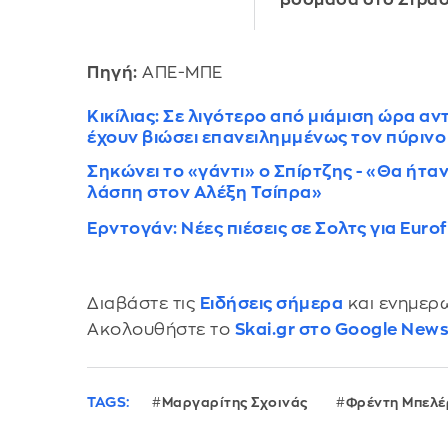
βδομάδα στο Στρα
Πηγή:
ΑΠΕ-ΜΠΕ
Κικίλιας: Σε λιγότερο από μιάμιση ώρα α
έχουν βιώσει επανειλημμένως τον πύρινο
Σηκώνει το «γάντι» ο Σπίρτζης - «Θα ήτα
λάσπη στον Αλέξη Τσίπρα»
Ερντογάν: Νέες πιέσεις σε Σολτς για Eurof
Διαβάστε τις
Ειδήσεις σήμερα
και ενημερω
Ακολουθήστε το
Skai.gr στο Google New
TAGS:
Μαργαρίτης Σχοινάς
Φρέντη Μπελέ