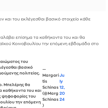
ν και του εκλέγεσθαι βασικό στοιχείο κάθε
ναλάβει επίσημα τα καθήκοντα του και θα
αϊκού Κοινοβουλίου την επόμενη εβδομάδα στο
καιώματος του
κλέγεσθαι βασικό
—
μούμενης πολιτείας.
Margari
Ju
tis
ly
Φρ. Μπελέρης θα
Schinas
12,
α καθήκοντα του και
(@Marg
20
ς ψηφοφορίες του
Schinas
24
ουλίου την επόμενη
)