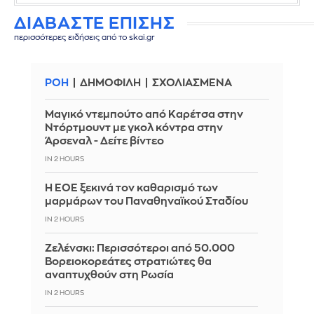
ΔΙΑΒΑΣΤΕ ΕΠΙΣΗΣ
περισσότερες ειδήσεις από το skai.gr
ΡΟΗ
ΔΗΜΟΦΙΛΗ
ΣΧΟΛΙΑΣΜΕΝΑ
Μαγικό ντεμπούτο από Καρέτσα στην
Ντόρτμουντ με γκολ κόντρα στην
Άρσεναλ - Δείτε βίντεο
IN 2 HOURS
Η ΕΟΕ ξεκινά τον καθαρισμό των
μαρμάρων του Παναθηναϊκού Σταδίου
IN 2 HOURS
Ζελένσκι: Περισσότεροι από 50.000
Βορειοκορεάτες στρατιώτες θα
αναπτυχθούν στη Ρωσία
IN 2 HOURS