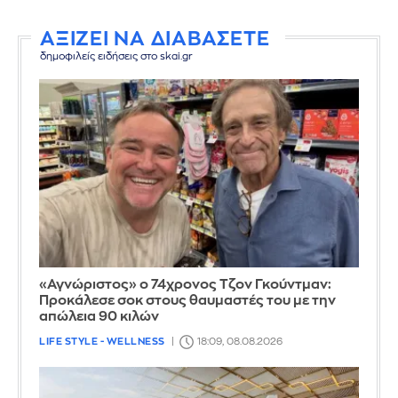
ΑΞΙΖΕΙ ΝΑ ΔΙΑΒΑΣΕΤΕ
δημοφιλείς ειδήσεις στο skai.gr
«Αγνώριστος» ο 74χρονος Τζον Γκούντμαν:
Προκάλεσε σοκ στους θαυμαστές του με την
απώλεια 90 κιλών
LIFE STYLE - WELLNESS
18:09, 08.08.2026