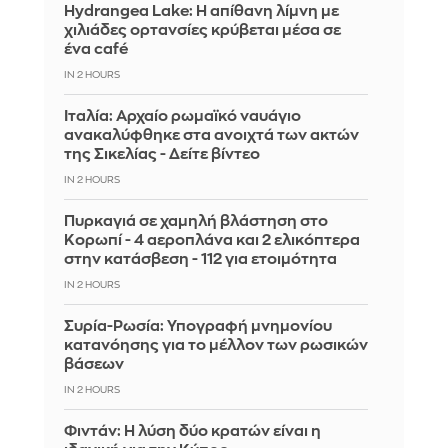
Hydrangea Lake: Η απίθανη λίμνη με
χιλιάδες ορτανσίες κρύβεται μέσα σε
ένα café
IN 2 HOURS
Ιταλία: Αρχαίο ρωμαϊκό ναυάγιο
ανακαλύφθηκε στα ανοιχτά των ακτών
της Σικελίας - Δείτε βίντεο
IN 2 HOURS
Πυρκαγιά σε χαμηλή βλάστηση στο
Κορωπί - 4 αεροπλάνα και 2 ελικόπτερα
στην κατάσβεση - 112 για ετοιμότητα
IN 2 HOURS
Συρία-Ρωσία: Υπογραφή μνημονίου
κατανόησης για το μέλλον των ρωσικών
βάσεων
IN 2 HOURS
Φιντάν: Η λύση δύο κρατών είναι η