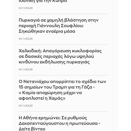
ιδανική για την Κύπρο
IN 1 HOUR
Πυρκαγιά σε χαμηλή βλάστηση στην
περιοχή Γιάννουλη Σουφλίου:
Σηκώθηκαν εναέρια μέσα
IN 1 HOUR
Χαλκιδική: Απαγόρευση κυκλοφορίας
σε δασικές περιοχές λόγω υψηλού
κινδύνου εκδήλωσης πυρκαγιάς
IN 1 HOUR
Ο Νετανιάχου απορρίπτει το σχέδιο των
15 σημείων του Τραμπ για τη Γάζα -
«Καμία αποχώρηση μέχρι να
αφοπλιστεί η Χαμάς»
IN 1 HOUR
Η Αθήνα ερημώνει: Σε ρυθμούς
Δεκαπενταύγουστου η πρωτεύουσα -
Δείτε βίντεο