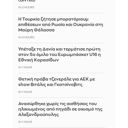
(Βίντεο)
IN 2 HOURS
Η Τουρκία ζήτησε μπορατόριουμ
επιθέσεων από Ρωσία και Ουκρανία στη
Μαύρη Θάλασσα
IN 2 HOURS
Υπέταξε τη Δανία και τερμάτισε πρώτη
στον 5ο όμιλο του Ευρωμπάσκετ U16 η
Εθνική Κορασίδων
IN 1 HOUR
Θετική πρόβα τζενεράλε για ΑΕΚ με
show Βιτάλις και Γκατσίνοβιτς
IN 1 HOUR
Ανασύρθηκε χωρίς τις αισθήσεις του
ηλικιωμένος από πηγάδι σε οικισμό της
Αλεξανδρούπολης
IN 1 HOUR