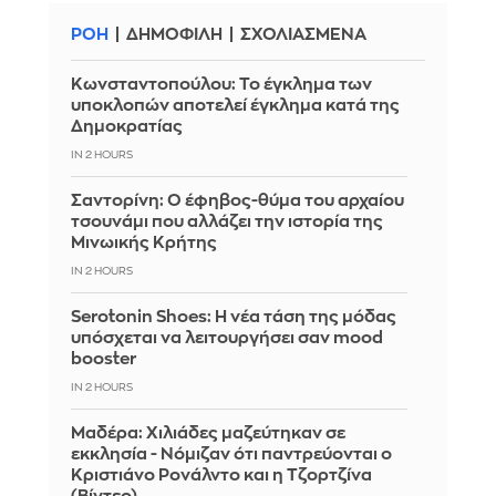
ΡΟΗ
ΔΗΜΟΦΙΛΗ
ΣΧΟΛΙΑΣΜΕΝΑ
Κωνσταντοπούλου: Το έγκλημα των
υποκλοπών αποτελεί έγκλημα κατά της
Δημοκρατίας
IN 2 HOURS
Σαντορίνη: Ο έφηβος-θύμα του αρχαίου
τσουνάμι που αλλάζει την ιστορία της
Μινωικής Κρήτης
IN 2 HOURS
Serotonin Shoes: Η νέα τάση της μόδας
υπόσχεται να λειτουργήσει σαν mood
booster
IN 2 HOURS
Μαδέρα: Χιλιάδες μαζεύτηκαν σε
εκκλησία - Νόμιζαν ότι παντρεύονται ο
Κριστιάνο Ρονάλντο και η Τζορτζίνα