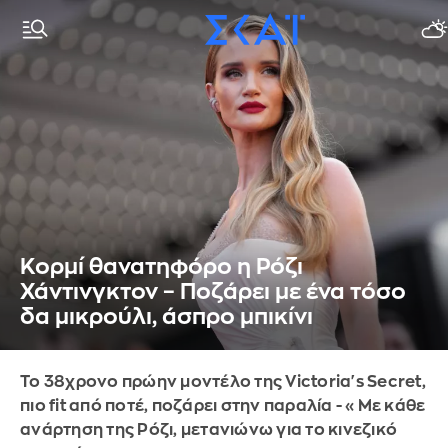
Κορμί θανατηφόρο η Ρόζι
Χάντινγκτον – Ποζάρει με ένα τόσο
δα μικρούλι, άσπρο μπικίνι
Το 38χρονο πρώην μοντέλο της Victoria's Secret,
πιο fit από ποτέ, ποζάρει στην παραλία - «Με κάθε
ανάρτηση της Ρόζι, μετανιώνω για το κινεζικό