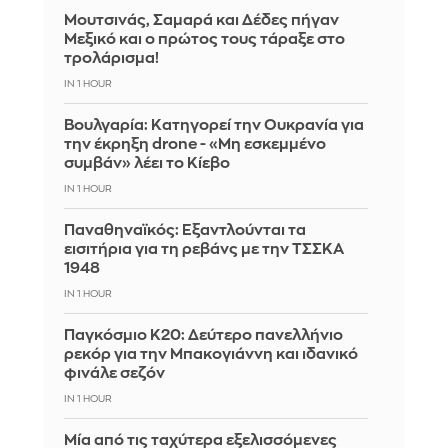
Μουτσινάς, Σαμαρά και Δέδες πήγαν
Μεξικό και ο πρώτος τους τάραξε στο
τρολάρισμα!
IN 1 HOUR
Βουλγαρία: Κατηγορεί την Ουκρανία για
την έκρηξη drone - «Μη εσκεμμένο
συμβάν» λέει το Κίεβο
IN 1 HOUR
Παναθηναϊκός: Εξαντλούνται τα
εισιτήρια για τη ρεβάνς με την ΤΣΣΚΑ
1948
IN 1 HOUR
Παγκόσμιο Κ20: Δεύτερο πανελλήνιο
ρεκόρ για την Μπακογιάννη και ιδανικό
φινάλε σεζόν
IN 1 HOUR
Μία από τις ταχύτερα εξελισσόμενες