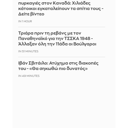
πυρκαγιές στον Καναδά: Χιλιάδες
κάτοικοι εγκαταλείπουν τα σπίτια τους -
Δείτε βίντεο
IN 1 HOUR
Τριάρα πριν τη ρεβάνς με τον
Παναθηναϊκό για την ΤΣΣΚΑ 1948 -
Άλλαξαν όλη την 11άδα οι Βούλγαροι
IN 51 MINUTES
Ιβάν Σβιτάιλο: Ατύχημα στις διακοπές
του - «Θα σηκωθώ πιο δυνατός»
IN 49 MINUTES