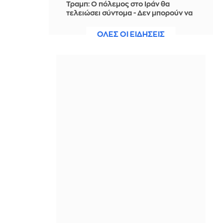
Τραμπ: Ο πόλεμος στο Ιράν θα
τελειώσει σύντομα - Δεν μπορούν να
συνεχίσουν για πολύ ακόμη
ΟΛΕΣ ΟΙ ΕΙΔΗΣΕΙΣ
ΠΡΙΝ ΑΠΌ 1 ΏΡΑ
Θαλάσσια ρύπανση στη Δραπετσώνα
– Συνελήφθη ο πλοίαρχος
δεξαμενόπλοιου
ΠΡΙΝ ΑΠΌ 1 ΏΡΑ
Διάσωση 30χρονης μετά από πτώση
από την υψηλή γέφυρα της Χαλκίδας
ΠΡΙΝ ΑΠΌ 1 ΏΡΑ
Οι τιμές της βενζίνης αυξήθηκαν
εξαιτίας του πολέμου του Τραμπ στο
Ιράν, και όχι λόγω της απληστίας των
πετρελαϊκών εταιρειών
ΠΡΙΝ ΑΠΌ 1 ΏΡΑ
Η SpaceX θα κατασκευάσει
σταθμούς παραγωγής ηλεκτρικής