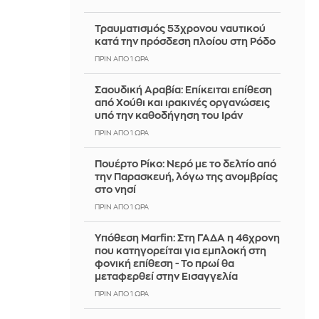
Τραυματισμός 53χρονου ναυτικού
κατά την πρόσδεση πλοίου στη Ρόδο
ΠΡΙΝ ΑΠΌ 1 ΏΡΑ
Σαουδική Αραβία: Επίκειται επίθεση
από Χούθι και ιρακινές οργανώσεις
υπό την καθοδήγηση του Ιράν
ΠΡΙΝ ΑΠΌ 1 ΏΡΑ
Πουέρτο Ρίκο: Νερό με το δελτίο από
την Παρασκευή, λόγω της ανομβρίας
στο νησί
ΠΡΙΝ ΑΠΌ 1 ΏΡΑ
Υπόθεση Marfin: Στη ΓΑΔΑ η 46χρονη
που κατηγορείται για εμπλοκή στη
φονική επίθεση - Το πρωί θα
μεταφερθεί στην Εισαγγελία
ΠΡΙΝ ΑΠΌ 1 ΏΡΑ