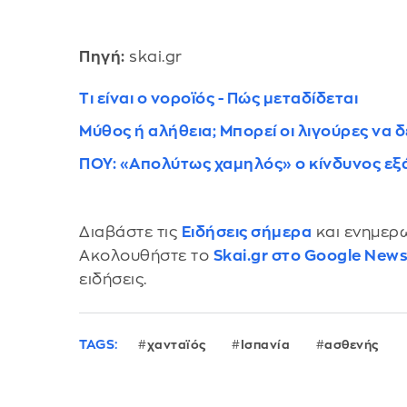
Πηγή:
skai.gr
Τι είναι ο νοροϊός - Πώς μεταδίδεται
Μύθος ή αλήθεια; Μπορεί οι λιγούρες να 
ΠΟΥ: «Απολύτως χαμηλός» ο κίνδυνος εξ
Διαβάστε τις
Ειδήσεις σήμερα
και ενημερω
Ακολουθήστε το
Skai.gr στο Google New
ειδήσεις.
TAGS:
χανταϊός
Ισπανία
ασθενής