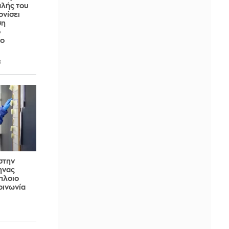
αλής του
ονίσει
ση
ο
ιο
6
στην
ηνας
πλοιο
οινωνία