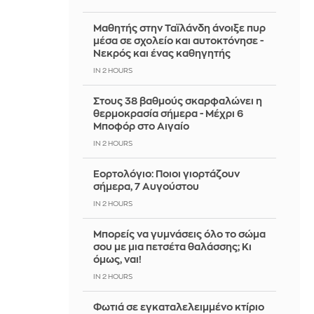
Μαθητής στην Ταϊλάνδη άνοιξε πυρ
μέσα σε σχολείο και αυτοκτόνησε -
Νεκρός και ένας καθηγητής
IN 2 HOURS
Στους 38 βαθμούς σκαρφαλώνει η
θερμοκρασία σήμερα - Μέχρι 6
Μποφόρ στο Αιγαίο
IN 2 HOURS
Εορτολόγιο: Ποιοι γιορτάζουν
σήμερα, 7 Αυγούστου
IN 2 HOURS
Μπορείς να γυμνάσεις όλο το σώμα
σου με μια πετσέτα θαλάσσης; Κι
όμως, ναι!
IN 2 HOURS
Φωτιά σε εγκαταλελειμμένο κτίριο