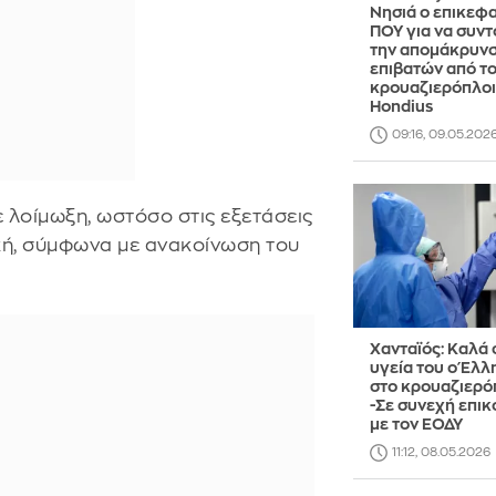
Νησιά ο επικεφ
ΠΟΥ για να συντ
την απομάκρυν
επιβατών από τ
κρουαζιερόπλο
Hondius
09:16, 09.05.202
λοίμωξη, ωστόσο στις εξετάσεις
κή, σύμφωνα με ανακοίνωση του
Χανταϊός: Καλά 
υγεία του ο Έλλ
στο κρουαζιερό
-Σε συνεχή επικ
με τον ΕΟΔΥ
11:12, 08.05.2026