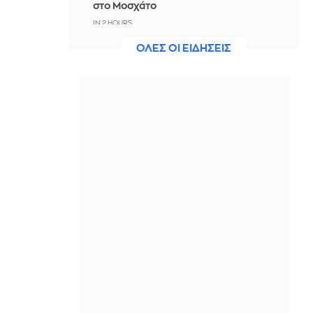
στο Μοσχάτο
IN 2 HOURS
ΟΛΕΣ ΟΙ ΕΙΔΗΣΕΙΣ
Έξι στους 10 συνταξιούχους
λαμβάνουν σύνταξη κάτω από
1.000€ - Ούτε 800€ η μέση σύνταξη
ασφαλισμένων του ιδιωτικού τομέα
IN 2 HOURS
Στην Εισαγγελία σήμερα η 46χρονη
που κατηγορείται για εμπλοκή στη
φονική επίθεση στη Marfin
IN 2 HOURS
Συμβάσεις με στρατό, έργα στο
Ιράκ: Ποια είναι η αμερικανική Arkel
International που ανέλαβε το πρώτο
κατασκευαστικό συμβόλαιο στη Γάζα
IN 2 HOURS
Reuters: Τουρκία, Σαουδική Αραβία
και Πακιστάν θα υπογράψουν