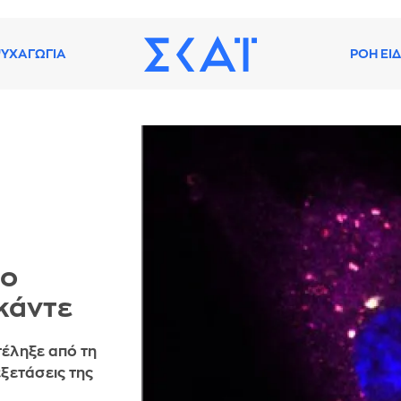
ΥΧΑΓΩΓΙΑ
ΡΟΗ ΕΙ
το
κάντε
τέληξε από τη
ξετάσεις της