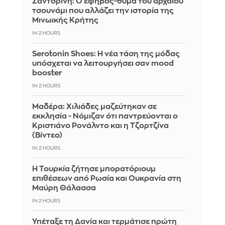
Σαντορίνη: Ο έφηβος-θύμα του αρχαίου
τσουνάμι που αλλάζει την ιστορία της
Μινωικής Κρήτης
IN 2 HOURS
Serotonin Shoes: Η νέα τάση της μόδας
υπόσχεται να λειτουργήσει σαν mood
booster
IN 2 HOURS
Μαδέρα: Χιλιάδες μαζεύτηκαν σε
εκκλησία - Νόμιζαν ότι παντρεύονται ο
Κριστιάνο Ρονάλντο και η Τζορτζίνα
(Βίντεο)
IN 2 HOURS
Η Τουρκία ζήτησε μπορατόριουμ
επιθέσεων από Ρωσία και Ουκρανία στη
Μαύρη Θάλασσα
IN 2 HOURS
Υπέταξε τη Δανία και τερμάτισε πρώτη