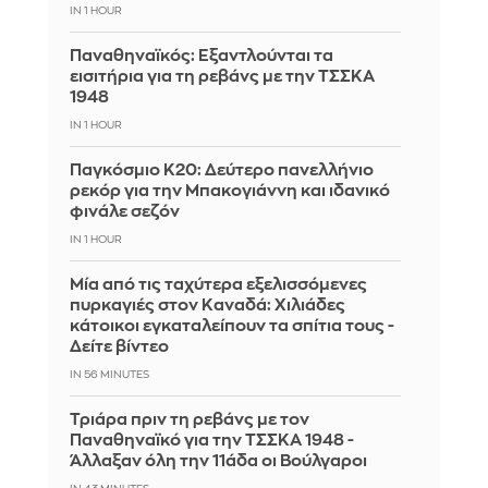
IN 1 HOUR
Παναθηναϊκός: Εξαντλούνται τα
εισιτήρια για τη ρεβάνς με την ΤΣΣΚΑ
1948
IN 1 HOUR
Παγκόσμιο Κ20: Δεύτερο πανελλήνιο
ρεκόρ για την Μπακογιάννη και ιδανικό
φινάλε σεζόν
IN 1 HOUR
Μία από τις ταχύτερα εξελισσόμενες
πυρκαγιές στον Καναδά: Χιλιάδες
κάτοικοι εγκαταλείπουν τα σπίτια τους -
Δείτε βίντεο
IN 56 MINUTES
Τριάρα πριν τη ρεβάνς με τον
Παναθηναϊκό για την ΤΣΣΚΑ 1948 -
Άλλαξαν όλη την 11άδα οι Βούλγαροι