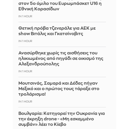
στον 5ο όμιλο του Ευρωμπάσκετ U16 η
Εθνική Κορασίδων
IN 1 HOUR
Θετική πρόβα τζενεράλε για ΑΕΚ με
show Βιτάλις και Γκατσίνοβιτς
IN 1 HOUR
Ανασύρθηκε χωρίς τις αισθήσεις του
ηλικιωμένος από πηγάδι σε οικισμό της
Αλεξανδρούπολης
IN 1 HOUR
Μουτσινάς, Σαμαρά και Δέδες πήγαν
Μεξικό και ο πρώτος τους τάραξε στο
τρολάρισμα!
IN 1 HOUR
Βουλγαρία: Κατηγορεί την Ουκρανία για
την έκρηξη drone - «Μη εσκεμμένο
συμβάν» λέει το Κίεβο