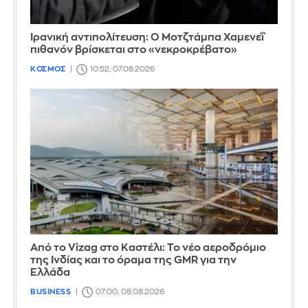
Ιρανική αντιπολίτευση: Ο Μοτζτάμπα Χαμενεΐ
πιθανόν βρίσκεται στο «νεκροκρέβατο»
ΚΟΣΜΟΣ
10:52, 07.08.2026
Από το Vizag στο Καστέλι: Το νέο αεροδρόμιο
της Ινδίας και το όραμα της GMR για την
Ελλάδα
BUSINESS
07:00, 08.08.2026