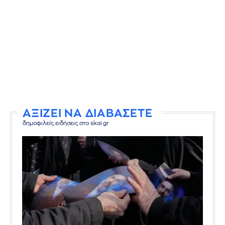
ΑΞΙΖΕΙ ΝΑ ΔΙΑΒΑΣΕΤΕ
δημοφιλείς ειδήσεις στο skai.gr