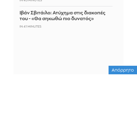
IN 43 MINUTES
Ιβάν Σβιτάιλο: Ατύχημα στις διακοπές
του - «Θα σηκωθώ πιο δυνατός»
IN 41 MINUTES
Απόρρητο