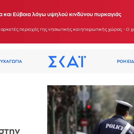
ία και Εύβοια λόγω υψηλού κινδύνου πυρκαγιάς
 αρκετές περιοχές της νησιωτικής και ηπειρωτικής χώρας - Ο
ΥΧΑΓΩΓΙΑ
ΡΟΗ ΕΙ
στην