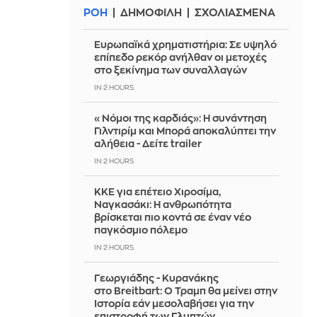
ΡΟΗ
ΔΗΜΟΦΙΛΗ
ΣΧΟΛΙΑΣΜΕΝΑ
Ευρωπαϊκά χρηματιστήρια: Σε υψηλό
επίπεδο ρεκόρ ανήλθαν οι μετοχές
στο ξεκίνημα των συναλλαγών
IN 2 HOURS
«Νόμοι της καρδιάς»: Η συνάντηση
Γιλντιρίμ και Μπορά αποκαλύπτει την
αλήθεια - Δείτε trailer
IN 2 HOURS
ΚΚΕ για επέτειο Χιροσίμα,
Ναγκασάκι: Η ανθρωπότητα
βρίσκεται πιο κοντά σε έναν νέο
παγκόσμιο πόλεμο
IN 2 HOURS
Γεωργιάδης - Κυρανάκης
στο Breitbart: Ο Τραμπ θα μείνει στην
Ιστορία εάν μεσολαβήσει για την
επιστροφή των Γλυπτών