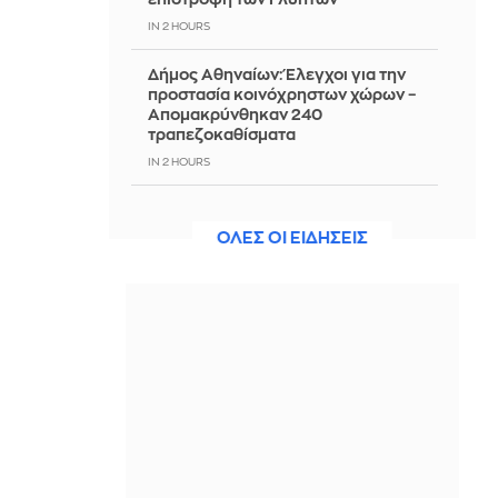
IN 2 HOURS
Δήμος Αθηναίων: Έλεγχοι για την
προστασία κοινόχρηστων χώρων –
Απομακρύνθηκαν 240
τραπεζοκαθίσματα
IN 2 HOURS
Τεχεράνη: «Στο τελικό στάδιο η
συμφωνία για το Στενό του Ορμούζ -
ΟΛΕΣ ΟΙ ΕΙΔΗΣΕΙΣ
Εξαρτάται από τις ΗΠΑ»
IN 2 HOURS
Ναυτιλιακές οργανώσεις
προειδοποιούν κατά της επιβολής
διοδίων στο Ορμούζ
IN 2 HOURS
Ριάνα: Ετοιμάζει νέα μουσική – Τι
αποκάλυψε ο A$AP Rocky
IN 2 HOURS