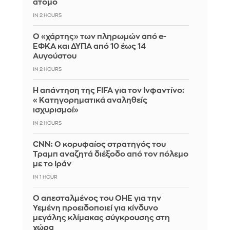
άτομο
IN 2 HOURS
Ο «χάρτης» των πληρωμών από e-
ΕΦΚΑ και ΔΥΠΑ από 10 έως 14
Αυγούστου
IN 2 HOURS
Η απάντηση της FIFA για τον Ινφαντίνο:
«Κατηγορηματικά αναληθείς
ισχυρισμοί»
IN 2 HOURS
CNN: Ο κορυφαίος στρατηγός του
Τραμπ αναζητά διέξοδο από τον πόλεμο
με το Ιράν
IN 1 HOUR
Ο απεσταλμένος του ΟΗΕ για την
Υεμένη προειδοποιεί για κίνδυνο
μεγάλης κλίμακας σύγκρουσης στη
χώρα