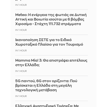
IN 1 HOUR
Meteo: Η ενέργεια της φωτιάς σε Δυτική
Αττική και Βοιωτία ισούται με 6 βόμβες
Χιροσίμα - Στάχτη 111.732 στρέμματα
IN 1 HOUR
Ικανοποίηση ΣΕΤΕ για το Ειδικό
Χωροταξικό Πλαίσιο για τον Τουρισμό
IN 1 HOUR
Mamma Mia! 3: Θα επιστρέψει επιτέλους
στην Ελλάδα;
IN 1 HOUR
5G παντού, 6G στον ορίζοντα: Πού
βρίσκεται η Ελλάδα στη μεγάλη
τεχνολογική μετάβαση
IN 1 HOUR
Ελληνική Αναπτυξιακή Τράπεζα: Με