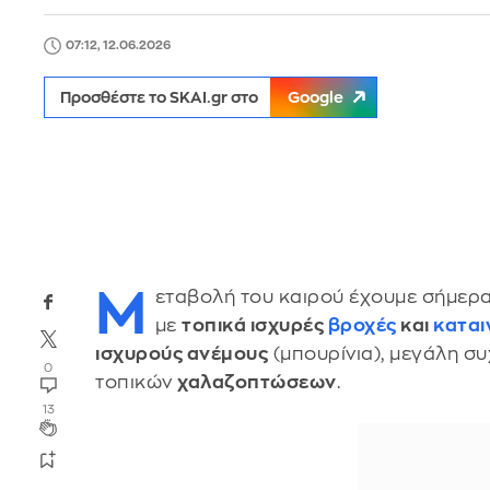
07:12, 12.06.2026
Προσθέστε το SKAI.gr στο
Google
Μ
εταβολή του καιρού έχουμε σήμερα
με
τοπικά ισχυρές
βροχές
και
καται
ισχυρούς ανέμους
(μπουρίνια), μεγάλη σ
0
τοπικών
χαλαζοπτώσεων
.
13