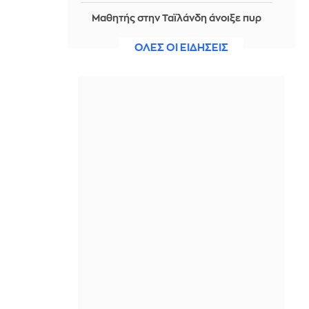
Μαθητής στην Ταϊλάνδη άνοιξε πυρ
μέσα σε σχολείο και αυτοκτόνησε -
Νεκρός και ένας καθηγητής
ΟΛΕΣ ΟΙ ΕΙΔΗΣΕΙΣ
ΠΡΙΝ ΑΠΌ 48 ΛΕΠΤΆ
Πρωινό Magazino 07-08-2026
ΠΡΙΝ ΑΠΌ 48 ΛΕΠΤΆ
Αργεντινή: Επεισόδια στο τέλος
μαζικής κινητοποίησης στο
Μπουένος Άιρες
ΠΡΙΝ ΑΠΌ 50 ΛΕΠΤΆ
Προφυλακίστηκαν ο δήμαρχος και
άλλοι δύο για τη μεγάλη φωτιά στη
Βοιωτία
ΠΡΙΝ ΑΠΌ 54 ΛΕΠΤΆ
Σκληρή στάση του Ιράν στο Ορμούζ -
Εγκλωβισμένος σε «παγίδα
κλιμάκωσης» ο Τραμπ θέλει