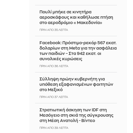
Πουλί μπήκε σε κινητήρα
αεροσκάφους και καθήλωσε πτήση
στο αεροδρόμιο «Μακεδονία»
ΠΡΙΝ ΑΠΌ 35 ΛΕΠΤΆ
Facebook: Πρόστιμο-ρεκόρ 567 εκατ.
δολαρίων στη Meta για την ασφάλεια
των παιδιών – Στα 942 εκατ. οι
συνολικές κυρώσεις
ΠΡΙΝ ΑΠΌ 36 ΛΕΠΤΆ
Σύλληψη πρώην κυβερνήτη για
υπόθεση εξαφανισμένων φοιτητών
στο Μεξικό
ΠΡΙΝ ΑΠΌ 37 ΛΕΠΤΆ
Στρατιωτική άσκηση των IDF στη
Μεσόγειο στη σκιά της σύγκρουσης
στη Μέση Ανατολή - Βίντεο
ΠΡΙΝ ΑΠΌ 39 ΛΕΠΤΆ