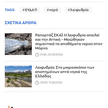
TAGS:
ΕΥΔΑΠ
νερό
λειψυδρία
ΣΧΕΤΙΚΑ ΑΡΘΡΑ
Ρεπορτάζ ΣΚΑΪ: Η λειψυδρία απειλεί
και την Αττική – Μειώθηκαν
σημαντικά τα αποθέματα νερού στον
Μόρνο
21:46, 23.08.2024
Λειψυδρία: Στο μικροσκόπιο των
επιστημόνων επτά νησιά της
Ελλάδας
09:25, 11.08.2024