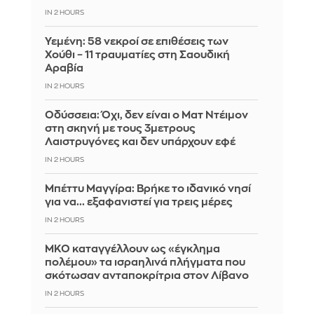
IN 2 HOURS
Υεμένη: 58 νεκροί σε επιθέσεις των
Χούθι – 11 τραυματίες στη Σαουδική
Αραβία
IN 2 HOURS
Οδύσσεια: Όχι, δεν είναι ο Ματ Ντέιμον
στη σκηνή με τους 3μετρους
Λαιστρυγόνες και δεν υπάρχουν εφέ
IN 2 HOURS
Μπέττυ Μαγγίρα: Βρήκε το ιδανικό νησί
για να... εξαφανιστεί για τρεις μέρες
IN 2 HOURS
ΜΚΟ καταγγέλλουν ως «έγκλημα
πολέμου» τα ισραηλινά πλήγματα που
σκότωσαν ανταποκρίτρια στον Λίβανο
IN 2 HOURS