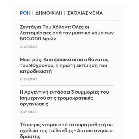
ΡΟΗ
ΔΗΜΟΦΙΛΗ
ΣΧΟΛΙΑΣΜΕΝΑ
Ζεντάγια-Τομ Χόλαντ: Όλες οι
λεπτομέρειες από τον μυστικό γάμο των
500.000 λιρών
IN 2 HOURS
Μυστράς: Από φυσικά αίτια ο θάνατος
του 90χρονου, η πρώτη εκτίμηση του
ιατροδικαστή
IN 2 HOURS
Η Αργεντινή εντάσσει 3 συμμορίες του
Ισημερινού στις τρομοκρατικές
οργανώσεις
IN 2 HOURS
Τέσσερις νεκροί από τα πυρά μαθητή σε
σχολείο της Ταϊλάνδης - Αυτοκτόνησε ο
δράστης