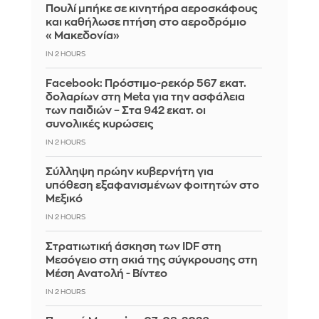
Πουλί μπήκε σε κινητήρα αεροσκάφους
και καθήλωσε πτήση στο αεροδρόμιο
«Μακεδονία»
IN 2 HOURS
Facebook: Πρόστιμο-ρεκόρ 567 εκατ.
δολαρίων στη Meta για την ασφάλεια
των παιδιών – Στα 942 εκατ. οι
συνολικές κυρώσεις
IN 2 HOURS
Σύλληψη πρώην κυβερνήτη για
υπόθεση εξαφανισμένων φοιτητών στο
Μεξικό
IN 2 HOURS
Στρατιωτική άσκηση των IDF στη
Μεσόγειο στη σκιά της σύγκρουσης στη
Μέση Ανατολή - Βίντεο
IN 2 HOURS