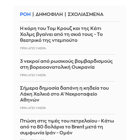
ΡΟΗ
ΔΗΜΟΦΙΛΗ
ΣΧΟΛΙΑΣΜΕΝΑ
Η κόρη του Τομ Κρουζ και της Κέιτι
Χολμς βγαίνει από τη σκιά τους - Το
θεατρικό της ντεμπούτο
ΠΡΙΝ ΑΠΌ 1 ΜΈΡΑ
3 νεκροί από ρωσικούς βομβαρδισμούς
στη βορειοανατολική Ουκρανία
ΠΡΙΝ ΑΠΌ 1 ΜΈΡΑ
Σήμερα δημοσία δαπάνη η κηδεία του
Λάκη Χαλκιά στο Α’ Νεκροταφείο
Αθηνών
ΠΡΙΝ ΑΠΌ 1 ΜΈΡΑ
Πτώση στις τιμές του πετρελαίου - Κάτω
από τα 80 δολάρια το Brent μετά τη
συμφωνία Ιράν - Ομάν