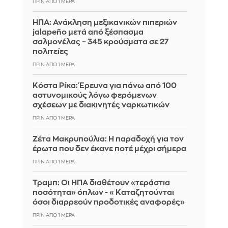
ΠΡΙΝ ΑΠΌ 1 ΜΈΡΑ
ΗΠΑ: Ανάκληση μεξικανικών πιπεριών
jalapeño μετά από ξέσπασμα
σαλμονέλας – 345 κρούσματα σε 27
πολιτείες
ΠΡΙΝ ΑΠΌ 1 ΜΈΡΑ
Κόστα Ρίκα: Έρευνα για πάνω από 100
αστυνομικούς λόγω φερόμενων
σχέσεων με διακινητές ναρκωτικών
ΠΡΙΝ ΑΠΌ 1 ΜΈΡΑ
Ζέτα Μακρυπούλια: Η παραδοχή για τον
έρωτα που δεν έκανε ποτέ μέχρι σήμερα
ΠΡΙΝ ΑΠΌ 1 ΜΈΡΑ
Τραμπ: Οι ΗΠΑ διαθέτουν «τεράστια
ποσότητα» όπλων - «Καταζητούνται
όσοι διαρρεούν προδοτικές αναφορές»
ΠΡΙΝ ΑΠΌ 1 ΜΈΡΑ