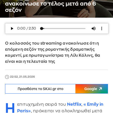
ανακοίνωσε το τέλος μετά από 6
σεζόν
Ο κολοσσός του streaming ανακοίνωσε ότι η
επόμενη σεζόν της ρομαντικής δραματικής
κομεντί, με πρωταγωνίστρια τη Λίλι Κόλινς, θα
είναι και η τελευταία της
22:52, 21.05.2026
Προσθέστε το SKAI.gr στο
Google
Η
επιτυχημένη σειρά του
Netflix
,
«Emily in
Paris»
, πρόκειται να ολοκληρωθεί μετά