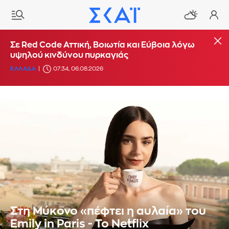
Σε Red Code Αττική, Βοιωτία και Εύβοια λόγω
υψηλού κινδύνου πυρκαγιάς
ΕΛΛΑΔΑ
07:34, 06.08.2026
Στη Μύκονο «πέφτει η αυλαία» του
Emily in Paris - Το Netflix