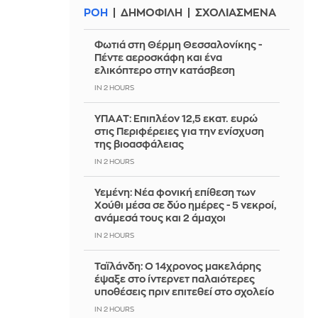
ΡΟΗ
ΔΗΜΟΦΙΛΗ
ΣΧΟΛΙΑΣΜΕΝΑ
Φωτιά στη Θέρμη Θεσσαλονίκης -
Πέντε αεροσκάφη και ένα
ελικόπτερο στην κατάσβεση
IN 2 HOURS
ΥΠΑΑΤ: Επιπλέον 12,5 εκατ. ευρώ
στις Περιφέρειες για την ενίσχυση
της βιοασφάλειας
IN 2 HOURS
Υεμένη: Νέα φονική επίθεση των
Χούθι μέσα σε δύο ημέρες - 5 νεκροί,
ανάμεσά τους και 2 άμαχοι
IN 2 HOURS
Ταϊλάνδη: Ο 14χρονος μακελάρης
έψαξε στο ίντερνετ παλαιότερες
υποθέσεις πριν επιτεθεί στο σχολείο
IN 2 HOURS