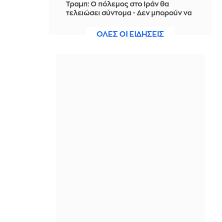
Τραμπ: Ο πόλεμος στο Ιράν θα
τελειώσει σύντομα - Δεν μπορούν να
συνεχίσουν για πολύ ακόμη
ΟΛΕΣ ΟΙ ΕΙΔΗΣΕΙΣ
ΠΡΙΝ ΑΠΌ 2 ΜΈΡΕΣ
Θαλάσσια ρύπανση στη Δραπετσώνα
– Συνελήφθη ο πλοίαρχος
δεξαμενόπλοιου
ΠΡΙΝ ΑΠΌ 2 ΜΈΡΕΣ
Διάσωση 30χρονης μετά από πτώση
από την υψηλή γέφυρα της Χαλκίδας
ΠΡΙΝ ΑΠΌ 2 ΜΈΡΕΣ
Οι τιμές της βενζίνης αυξήθηκαν
εξαιτίας του πολέμου του Τραμπ στο
Ιράν, και όχι λόγω της απληστίας των
πετρελαϊκών εταιρειών
ΠΡΙΝ ΑΠΌ 2 ΜΈΡΕΣ
Η SpaceX θα κατασκευάσει
σταθμούς παραγωγής ηλεκτρικής