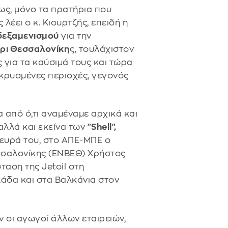
ως, μόνο τα πρατήρια που
λέει ο κ. Κιουρτζής, επειδή η
δεξαμενισμού
για την
ρι Θεσσαλονίκη
ς, τουλάχιστον
 για τα καύσιμά τους και τώρα
κρυσμένες περιοχές, γεγονός
 από ό,τι αναμέναμε αρχικά και
 αλλά και εκείνα των
"Shell",
πλευρά του, στο ΑΠΕ-ΜΠΕ ο
σαλονίκης (ΕΝΒΕΘ) Χρήστος
ταση της Jetoil στη
λάδα και στα Βαλκάνια στον
ν οι αγωγοί άλλων εταιρειών,