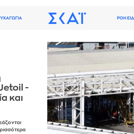
ΥΧΑΓΩΓΙΑ
ΡΟΗ ΕΙ
η
etoil -
α και
ρεάζονται
ερισσότερα