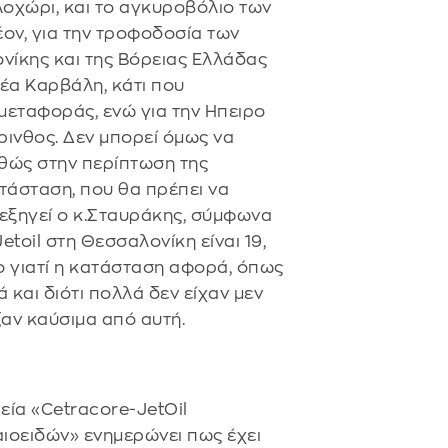
Καλοχώρι, και το αγκυροβόλιο των
ον, για την τροφοδοσία των
ονίκης και της Βόρειας Ελλάδας
έα Καρβάλη, κάτι που
μεταφοράς, ενώ για την Ηπειρο
ρινθος. Δεν μπορεί όμως να
θώς στην περίπτωση της
τάσταση, που θα πρέπει να
 εξηγεί ο κ.Σταυράκης, σύμφωνα
etoil στη Θεσσαλονίκη είναι 19,
ο γιατί η κατάσταση αφορά, όπως
 και διότι πολλά δεν είχαν μεν
ζαν καύσιμα από αυτή.
εία «Cetracore-JetOil
οειδών» ενημερώνει πως έχει