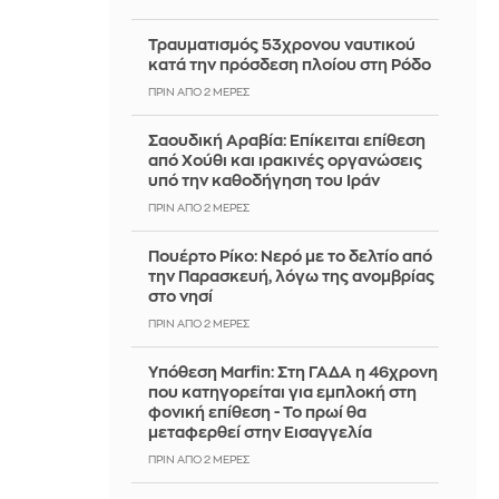
Τραυματισμός 53χρονου ναυτικού
κατά την πρόσδεση πλοίου στη Ρόδο
ΠΡΙΝ ΑΠΌ 2 ΜΈΡΕΣ
Σαουδική Αραβία: Επίκειται επίθεση
από Χούθι και ιρακινές οργανώσεις
υπό την καθοδήγηση του Ιράν
ΠΡΙΝ ΑΠΌ 2 ΜΈΡΕΣ
Πουέρτο Ρίκο: Νερό με το δελτίο από
την Παρασκευή, λόγω της ανομβρίας
στο νησί
ΠΡΙΝ ΑΠΌ 2 ΜΈΡΕΣ
Υπόθεση Marfin: Στη ΓΑΔΑ η 46χρονη
που κατηγορείται για εμπλοκή στη
φονική επίθεση - Το πρωί θα
μεταφερθεί στην Εισαγγελία
ΠΡΙΝ ΑΠΌ 2 ΜΈΡΕΣ