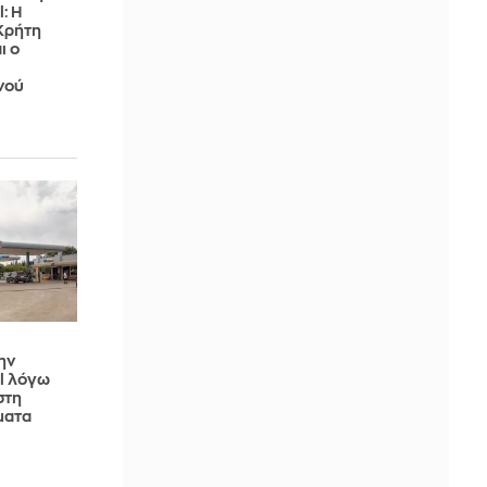
: Η
Κρήτη
ι ο
νού
ην
il λόγω
στη
ματα