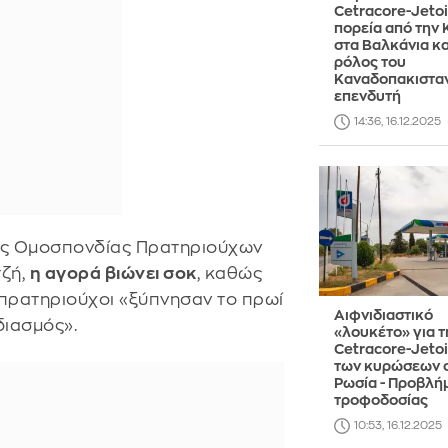
Cetracore-Jetoil
πορεία από την 
στα Βαλκάνια κα
ρόλος του
Καναδοπακιστα
επενδυτή
14:36, 16.12.2025
ας Ομοσπονδίας Πρατηριούχων
τζή,
η αγορά βιώνει σοκ
, καθώς
 πρατηριούχοι «ξύπνησαν το πρωί
Αιφνιδιαστικό
διασμός».
«λουκέτο» για τ
Cetracore-Jeto
των κυρώσεων 
Ρωσία - Προβλή
τροφοδοσίας
10:53, 16.12.2025