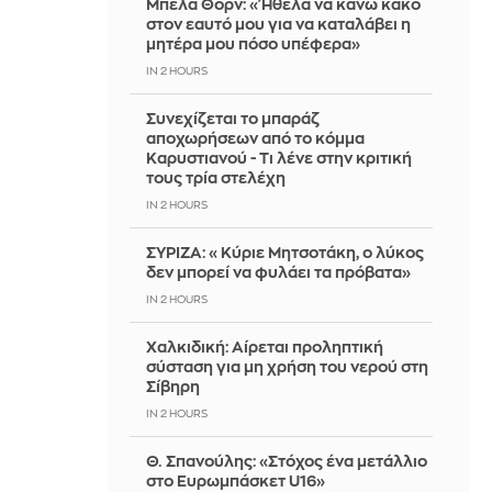
Μπέλα Θορν: «Ήθελα να κάνω κακό
στον εαυτό μου για να καταλάβει η
μητέρα μου πόσο υπέφερα»
IN 2 HOURS
Συνεχίζεται το μπαράζ
αποχωρήσεων από το κόμμα
Καρυστιανού - Τι λένε στην κριτική
τους τρία στελέχη
IN 2 HOURS
ΣΥΡΙΖΑ: «Κύριε Μητσοτάκη, ο λύκος
δεν μπορεί να φυλάει τα πρόβατα»
IN 2 HOURS
Χαλκιδική: Αίρεται προληπτική
σύσταση για μη χρήση του νερού στη
Σίβηρη
IN 2 HOURS
Θ. Σπανούλης: «Στόχος ένα μετάλλιο
στο Ευρωμπάσκετ U16»