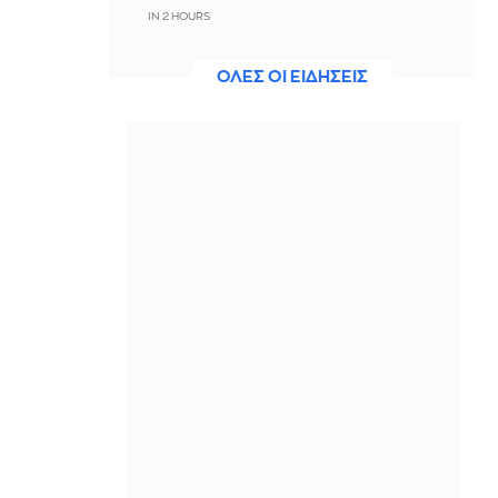
IN 2 HOURS
Από τις 28 Αυγούστου η ψηφιακή
ΟΛΕΣ ΟΙ ΕΙΔΗΣΕΙΣ
ενεργοποίηση της Κάρτας Αγρότη
IN 2 HOURS
Αλέξανδρος Τσουβέλας:
Προκάλεσε... κυκλοφοριακό στη
Ζάκυνθο
IN 2 HOURS
Τζόνι Γκρίνγουντ, Αλεξάντρ Ντεσπλά
και Χίλντουρ Γκουντναντότιρ
διεκδικούν το Σάουντρακ της
Χρονιάς
IN 2 HOURS
Στη φυλακή ο 26χρονος
κατηγορούμενος για τη δολοφονία
της Βρετανίδας
IN 2 HOURS