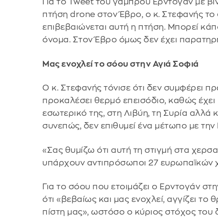
Για το Tweet του γαμπρού Ερντογάν με βίν
πτήση drone στον Έβρο, ο κ. Στεφανής το
επιβεβαιώνεται αυτή η πτήση. Μπορεί κάπ
όνομα. Στον Έβρο όμως δεν έχει παρατηρη
Μας ενοχλεί το σόου στην Αγιά Σοφιά
Ο κ. Στεφανής τόνισε ότι δεν συμφέρει π
προκαλέσει θερμό επεισόδιο, καθώς έχει
εσωτερικό της, στη Λιβύη, τη Συρία αλλά κ
συνεπώς, δεν επιθυμεί ένα μέτωπο με την 
«Σας θυμίζω ότι αυτή τη στιγμή στα χερσ
υπάρχουν αντιπρόσωποι 27 ευρωπαϊκών 
Για το σόου που ετοιμάζει ο Ερντογάν στη
ότι «βεβαίως και μας ενοχλεί, αγγίζει το
πίστη μας», ωστόσο ο κύριος στόχος του δ