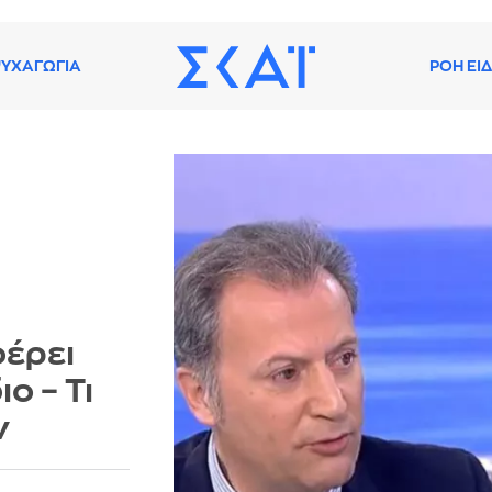
ΥΧΑΓΩΓΙΑ
ΡΟΗ ΕΙ
φέρει
ο – Τι
ν