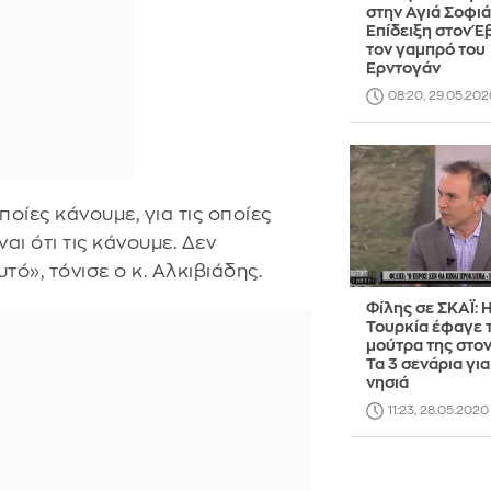
στην Αγιά Σοφιά
Επίδειξη στον Έ
τον γαμπρό του
Ερντογάν
08:20, 29.05.202
ποίες κάνουμε, για τις οποίες
ι ότι τις κάνουμε. Δεν
τό», τόνισε ο κ. Αλκιβιάδης.
Φίλης σε ΣΚΑΪ: 
Τουρκία έφαγε 
μούτρα της στο
Τα 3 σενάρια για
νησιά
11:23, 28.05.2020