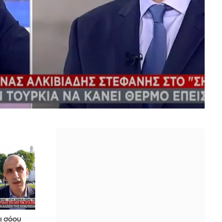
ι σόου