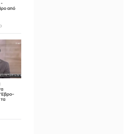
 -
βρο από
0
Η
τα
ν Έβρο–
 τα