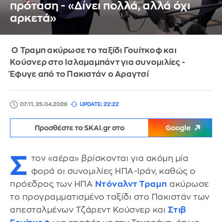
πρόταση - «Δίνει πολλά, αλλά όχι
αρκετά»
O Τραμπ ακύρωσε το ταξίδι Γουίτκοφ και
Κούσνερ στο Ισλαμαμπάντ για συνομιλίες -
Έφυγε από το Πακιστάν ο Αραγτσί
07:11, 25.04.2026
UPDATE: 22:22
Προσθέστε το SKAI.gr στο
Google
Σ
τον «αέρα» βρίσκονται για ακόμη μία
φορά οι συνομιλίες ΗΠΑ-Ιράν, καθώς ο
πρόεδρος των ΗΠΑ
Ντόναλντ Τραμπ
ακύρωσε
το προγραμματισμένο ταξίδι στο Πακιστάν των
απεσταλμένων Τζάρεντ Κούσνερ και
Στιβ