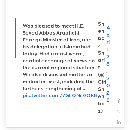
—
Sh
Was pleased to meet H.E.
A
eh
Seyed Abbas Araghchi,
p
ba
Foreign Minister of Iran, and
ri
z
his delegation in Islamabad
l
Sh
today. Had a most warm,
2
ari
cordial exchange of views on
5
f
the current regional situation.
,
We also discussed matters of
(@
2
mutual interest, including the
CM
0
further strengthening of…
Sh
2
pic.twitter.com/ZGLQNuGOK6
eh
6
ba
z)