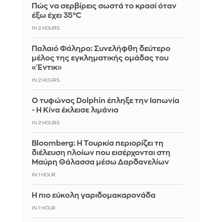
Πώς να σερβίρεις σωστά το κρασί όταν
έξω έχει 35°C
IN 2 HOURS
Παλαιό Φάληρο: Συνελήφθη δεύτερο
μέλος της εγκληματικής ομάδας του
«Έντικ»
IN 2 HOURS
Ο τυφώνας Dolphin έπληξε την Ιαπωνία
- Η Κίνα έκλεισε λιμάνια
IN 2 HOURS
Bloomberg: Η Τουρκία περιορίζει τη
διέλευση πλοίων που εισέρχονται στη
Μαύρη Θάλασσα μέσω Δαρδανελίων
IN 1 HOUR
Η πιο εύκολη γαριδομακαρονάδα
IN 1 HOUR