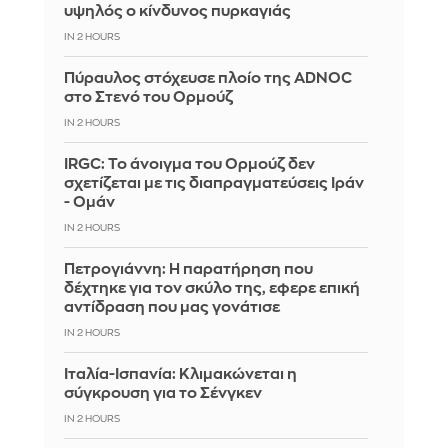
υψηλός ο κίνδυνος πυρκαγιάς
IN 2 HOURS
Πύραυλος στόχευσε πλοίο της ADNOC
στο Στενό του Ορμούζ
IN 2 HOURS
IRGC: Το άνοιγμα του Ορμούζ δεν
σχετίζεται με τις διαπραγματεύσεις Ιράν
- Ομάν
IN 2 HOURS
Πετρογιάννη: Η παρατήρηση που
δέχτηκε για τον σκύλο της, εφερε επική
αντίδραση που μας γονάτισε
IN 2 HOURS
Ιταλία-Ισπανία: Κλιμακώνεται η
σύγκρουση για το Σένγκεν
IN 2 HOURS