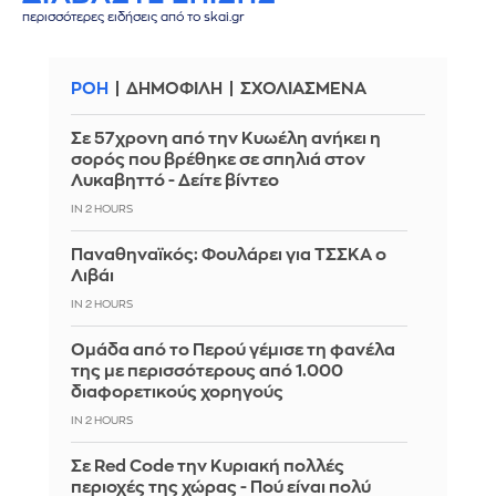
περισσότερες ειδήσεις από το skai.gr
ΡΟΗ
ΔΗΜΟΦΙΛΗ
ΣΧΟΛΙΑΣΜΕΝΑ
Σε 57χρονη από την Κυωέλη ανήκει η
σορός που βρέθηκε σε σπηλιά στον
Λυκαβηττό - Δείτε βίντεο
IN 2 HOURS
Παναθηναϊκός: Φουλάρει για ΤΣΣΚΑ ο
Λιβάι
IN 2 HOURS
Ομάδα από το Περού γέμισε τη φανέλα
της με περισσότερους από 1.000
διαφορετικούς χορηγούς
IN 2 HOURS
Σε Red Code την Κυριακή πολλές
περιοχές της χώρας - Πού είναι πολύ