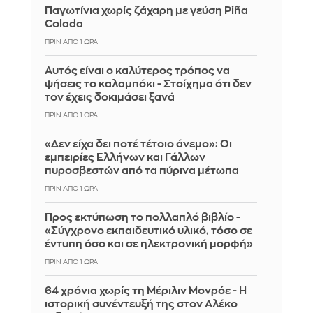
Παγωτίνια χωρίς ζάχαρη με γεύση Piña
Colada
ΠΡΙΝ ΑΠΌ 1 ΏΡΑ
Αυτός είναι ο καλύτερος τρόπος να
ψήσεις το καλαμπόκι - Στοίχημα ότι δεν
τον έχεις δοκιμάσει ξανά
ΠΡΙΝ ΑΠΌ 1 ΏΡΑ
«Δεν είχα δει ποτέ τέτοιο άνεμο»: Οι
εμπειρίες Ελλήνων και Γάλλων
πυροσβεστών από τα πύρινα μέτωπα
ΠΡΙΝ ΑΠΌ 1 ΏΡΑ
Προς εκτύπωση το πολλαπλό βιβλίο -
«Σύγχρονο εκπαιδευτικό υλικό, τόσο σε
έντυπη όσο και σε ηλεκτρονική μορφή»
ΠΡΙΝ ΑΠΌ 1 ΏΡΑ
64 χρόνια χωρίς τη Μέριλιν Μονρόε - Η
ιστορική συνέντευξή της στον Αλέκο