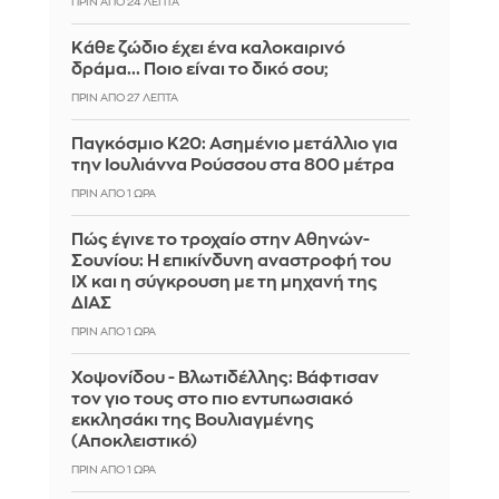
ΠΡΙΝ ΑΠΌ 24 ΛΕΠΤΆ
Κάθε ζώδιο έχει ένα καλοκαιρινό
δράμα... Ποιο είναι το δικό σου;
ΠΡΙΝ ΑΠΌ 27 ΛΕΠΤΆ
Παγκόσμιο Κ20: Ασημένιο μετάλλιο για
την Ιουλιάννα Ρούσσου στα 800 μέτρα
ΠΡΙΝ ΑΠΌ 1 ΏΡΑ
Πώς έγινε το τροχαίο στην Αθηνών-
Σουνίου: Η επικίνδυνη αναστροφή του
ΙΧ και η σύγκρουση με τη μηχανή της
ΔΙΑΣ
ΠΡΙΝ ΑΠΌ 1 ΏΡΑ
Χοψονίδου - Βλωτιδέλλης: Βάφτισαν
τον γιο τους στο πιο εντυπωσιακό
εκκλησάκι της Βουλιαγμένης
(Αποκλειστικό)
ΠΡΙΝ ΑΠΌ 1 ΏΡΑ