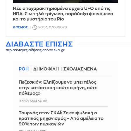
Νέα αποχαρακτηρισμένα αρχεία UFO από τις
ΗΠΑ: Σιωπηλά τρίγωνα, παράδοξα φαινόμενα
και το μυστήριο του Ρίο
ΚΟΣΜΟΣ
20:53, 07.08.2026
ΔΙΑΒΑΣΤΕ ΕΠΙΣΗΣ
περισσότερες ειδήσεις από το skai.gr
ΡΟΗ
ΔΗΜΟΦΙΛΗ
ΣΧΟΛΙΑΣΜΕΝΑ
Πεζεσκιάν: Ελπίζουμε να μπει τέλος
στην κατάσταση «ούτε ειρήνη, ούτε
πόλεμος»
ΠΡΙΝ ΑΠΌ 24 ΛΕΠΤΆ
Τουρνάς στον ΣΚΑΪ: Σε επιφυλακή ο
κρατικός μηχανισμός – Από αμέλεια το
90% των πυρκαγιών