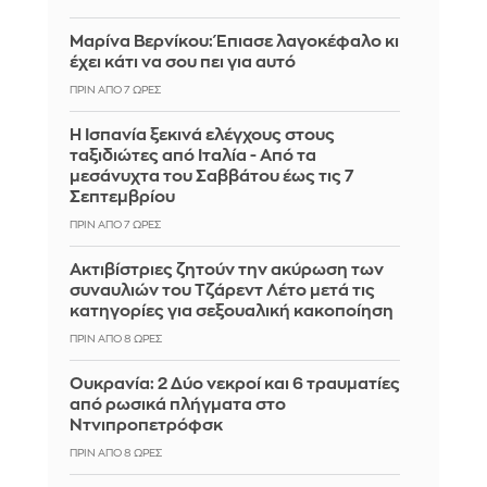
Μαρίνα Βερνίκου: Έπιασε λαγοκέφαλο κι
έχει κάτι να σου πει για αυτό
ΠΡΙΝ ΑΠΌ 7 ΏΡΕΣ
Η Ισπανία ξεκινά ελέγχους στους
ταξιδιώτες από Ιταλία - Από τα
μεσάνυχτα του Σαββάτου έως τις 7
Σεπτεμβρίου
ΠΡΙΝ ΑΠΌ 7 ΏΡΕΣ
Ακτιβίστριες ζητούν την ακύρωση των
συναυλιών του Τζάρεντ Λέτο μετά τις
κατηγορίες για σεξουαλική κακοποίηση
ΠΡΙΝ ΑΠΌ 8 ΏΡΕΣ
Ουκρανία: 2 Δύο νεκροί και 6 τραυματίες
από ρωσικά πλήγματα στο
Ντνιπροπετρόφσκ
ΠΡΙΝ ΑΠΌ 8 ΏΡΕΣ