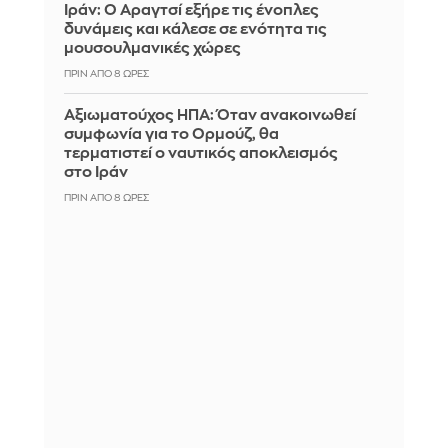
Ιράν: Ο Αραγτσί εξήρε τις ένοπλες
δυνάμεις και κάλεσε σε ενότητα τις
μουσουλμανικές χώρες
ΠΡΙΝ ΑΠΌ 8 ΏΡΕΣ
Αξιωματούχος ΗΠΑ: Όταν ανακοινωθεί
συμφωνία για το Ορμούζ, θα
τερματιστεί ο ναυτικός αποκλεισμός
στο Ιράν
ΠΡΙΝ ΑΠΌ 8 ΏΡΕΣ