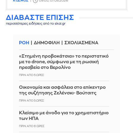
ΚΟΣΜΟΣ
09:05, 07.08.2026
ΔΙΑΒΑΣΤΕ ΕΠΙΣΗΣ
περισσότερες ειδήσεις από το skai.gr
ΡΟΗ
ΔΗΜΟΦΙΛΗ
ΣΧΟΛΙΑΣΜΕΝΑ
«Στημένη προβοκάτσια» το περιστατικό
με το drone, σύμφωνα με τη ρωσική
πρεσβεία στο Βερολίνο
ΠΡΙΝ ΑΠΌ 5 ΏΡΕΣ
Οικονομία και ασφάλεια στο επίκεντρο
της συζήτησης Ζελένσκι- Βούτσιτς
ΠΡΙΝ ΑΠΌ 5 ΏΡΕΣ
Κλείσιμο με άνοδο για το χρηματιστήριο
των ΗΠΑ
ΠΡΙΝ ΑΠΌ 6 ΏΡΕΣ