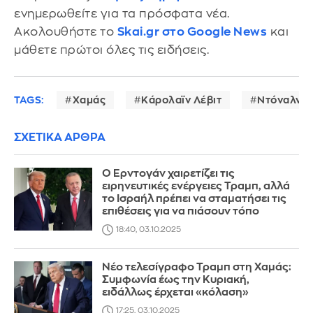
ενημερωθείτε για τα πρόσφατα νέα.
Ακολουθήστε το
Skai.gr στο Google News
και
μάθετε πρώτοι όλες τις ειδήσεις.
TAGS:
Χαμάς
Κάρολαϊν Λέβιτ
Ντόναλντ 
ΣΧΕΤΙΚΑ ΑΡΘΡΑ
Ο Ερντογάν χαιρετίζει τις
ειρηνευτικές ενέργειες Τραμπ, αλλά
το Ισραήλ πρέπει να σταματήσει τις
επιθέσεις για να πιάσουν τόπο
18:40, 03.10.2025
Νέο τελεσίγραφο Τραμπ στη Χαμάς:
Συμφωνία έως την Κυριακή,
ειδάλλως έρχεται «κόλαση»
17:25, 03.10.2025