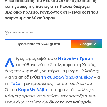
Η εκπρόσωπος του Λευκού Οίκου σχολίασε τις
κατηγορίες της Δανίας ότι η Ρωσία διεξάγει
υβριδικό πόλεμο, τονίζοντας ότι «είναι κάτι που
παίρνουμε πολύ σοβαρά»
21:50, 03.10.2025
Προσθέστε το SKAI.gr στο
Google
Λ
ίγες ώρες αφότου ο
Ντόναλντ Τραμπ
απηύθυνε νέο τελεσίγραφο στη Χαμάς,
έως την Κυριακή (Δευτέρα 1 π.μ ώρα Ελλάδας)
για να αποδεχθεί
τη συμφωνία 20 σημείων
για
τη
Γάζα
, η εκπρόσωπος Τύπου του Λευκού
Οίκου
Καρολίν Λέβιτ
επισήμανε ότι
«όλος ο
κόσμος πρέπει να ακούσει τον πρόεδρο των
Ηνωμένων Πολιτειών
δυνατά και καθαρά».