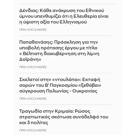
Δένδιας: Κάθε ανάκρυση του Εθνικού
ύμνου υπενθυμίζει ότι η Ελευθερία είναι
η ύψιστη αξία του Ελληνισμού
ΠΡΙΝ ΑΠΌ 2 ΜΈΡΕΣ
Παπαθανάσης: Πρόσκληση για την
υποβολή πρότασης έργου με τίτλο
«Βέλτιστη διακυβέρνηση στη λίμνη
Δοϊράνη»
ΠΡΙΝ ΑΠΌ 2 ΜΈΡΕΣ
Σκελετοί στην «ντουλάπα»: Εκταφή
σορών του Β’ Παγκοσμίου «ξεθάβει»
σύγκρουση Πολωνίας - Ουκρανίας
ΠΡΙΝ ΑΠΌ 2 ΜΈΡΕΣ
Τραγωδία στην Κριμαία: Ρώσος
στρατιωτικός σκότωσε συνάδελφό του
και 3 πολίτες
ΠΡΙΝ ΑΠΌ 2 ΜΈΡΕΣ