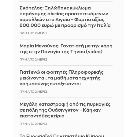
Σκόπελος: Ξηλώθηκε κύκλωμα
παράνομης αλιείας προστατευόμενων
κοραλλιών στο Αιγαίο – Φορτίο αξίας
800.000 ευρώ με προορισμό την Ιταλία
ΠΡΙΝ ΑΠΌ 2 ΜΈΡΕΣ
Μαρία Μενούνος: Γονατιστή με την κόρη
της στην Παναγία της Τήνου (video)
ΠΡΙΝ ΑΠΌ 2 ΜΈΡΕΣ
Γιατί ενώ οι φοιτητές Πληροφορικής
μειώνονται, τα μαθήματα τεχνητής
νοημοσύνης εκτοξεύονται
ΠΡΙΝ ΑΠΌ 2 ΜΈΡΕΣ
Μεγάλη καταστροφή από τις πυρκαγιές
σε πόλη της Ουάσινγκτον – Κάηκαν
εκατοντάδες κτίρια
ΠΡΙΝ ΑΠΌ 2 ΜΈΡΕΣ
Το Ευρωπαϊκό Πανεπιστήμιο Κύπρου