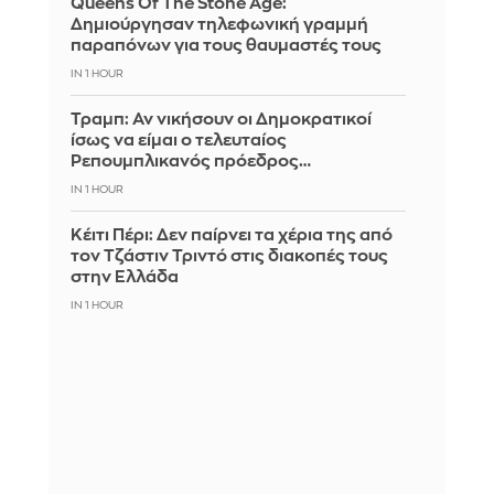
Queens Of The Stone Age:
Δημιούργησαν τηλεφωνική γραμμή
παραπόνων για τους θαυμαστές τους
IN 1 HOUR
Τραμπ: Αν νικήσουν οι Δημοκρατικοί
ίσως να είμαι ο τελευταίος
Ρεπουμπλικανός πρόεδρος…
IN 1 HOUR
Κέιτι Πέρι: Δεν παίρνει τα χέρια της από
τον Τζάστιν Τριντό στις διακοπές τους
στην Ελλάδα
IN 1 HOUR