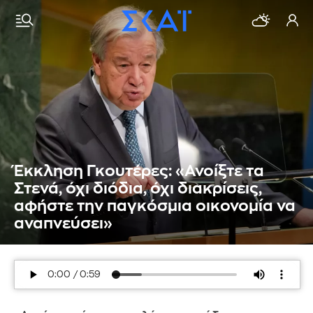
Έκκληση Γκουτέρες: «Ανοίξτε τα
Στενά, όχι διόδια, όχι διακρίσεις,
αφήστε την παγκόσμια οικονομία να
αναπνεύσει»