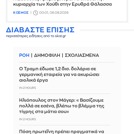
κυριαρχία των Χούθι στην Ερυθρά Θάλασσα
ΚΟΣΜΟΣ
00:01, 06.08.2026
ΔΙΑΒΑΣΤΕ ΕΠΙΣΗΣ
περισσότερες ειδήσεις από το skai.gr
ΡΟΗ
ΔΗΜΟΦΙΛΗ
ΣΧΟΛΙΑΣΜΕΝΑ
Ο Τραμπ έδωσε 1,2 δισ. δολάρια σε
γερμανική εταιρεία για να ακυρώσει
αιολικά έργα
IN 2 HOURS
Ηλιόπουλος στον Μάγερ: «Βασίζουμε
πολλά σε εσένα, βλέπω το βλέμμα της
τίγρης στα μάτια σου»
IN 2 HOURS
Πόση πρωτεΐνη πρέπει πραγματικά να