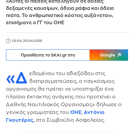
«Αυτές οι πιέσεις καταλήγουν σε άδειες
δεξαμενές καυσίμων, άδεια ράφια και άδεια
πιάτα. Το ανθρωπιστικό κόστος αυξάνεται»,
επισήμανε ο ΓΓ του ΟΗΕ
02:54, 28.04.2026
Προσθέστε το SKAI.gr στο
Google
«Δ
εδομένου του αδιεξόδου στις
διαπραγματεύσεις, ο παγκόσμιος
οργανισμός θα πρέπει να υποστηρίξει ένα
πλαίσιο έκτακτης ανάγκης που προτείνει ο
Διεθνής Ναυτιλιακός Οργανισμός» δήλωσε ο
γενικός γραμματέας του
ΟΗΕ
,
Αντόνιο
Γκουτέρες
, στο Συμβούλιο Ασφαλείας.