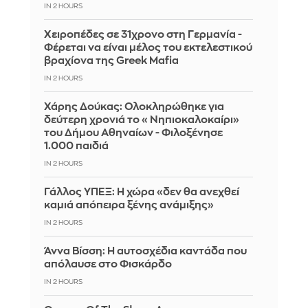
IN 2 HOURS
Χειροπέδες σε 31χρονο στη Γερμανία -
Φέρεται να είναι μέλος του εκτελεστικού
βραχίονα της Greek Mafia
IN 2 HOURS
Χάρης Δούκας: Ολοκληρώθηκε για
δεύτερη χρονιά το «Νηπιοκαλοκαίρι»
του Δήμου Αθηναίων - Φιλοξένησε
1.000 παιδιά
IN 2 HOURS
Γάλλος ΥΠΕΞ: Η χώρα «δεν θα ανεχθεί
καμιά απόπειρα ξένης ανάμιξης»
IN 2 HOURS
Άννα Βίσση: Η αυτοσχέδια καντάδα που
απόλαυσε στο Φισκάρδο
IN 2 HOURS