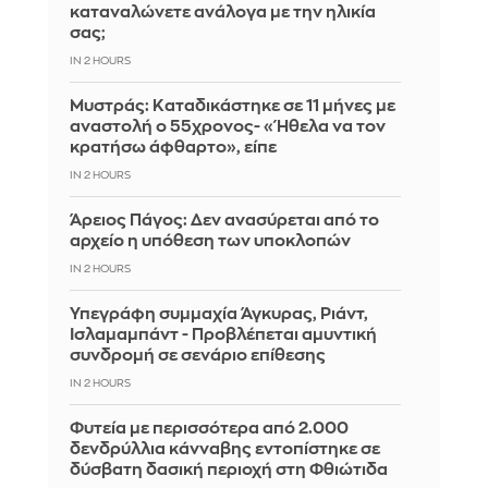
καταναλώνετε ανάλογα με την ηλικία
σας;
IN 2 HOURS
Μυστράς: Καταδικάστηκε σε 11 μήνες με
αναστολή ο 55χρονος- «Ήθελα να τον
κρατήσω άφθαρτο», είπε
IN 2 HOURS
Άρειος Πάγος: Δεν ανασύρεται από το
αρχείο η υπόθεση των υποκλοπών
IN 2 HOURS
Υπεγράφη συμμαχία Άγκυρας, Ριάντ,
Ισλαμαμπάντ - Προβλέπεται αμυντική
συνδρομή σε σενάριο επίθεσης
IN 2 HOURS
Φυτεία με περισσότερα από 2.000
δενδρύλλια κάνναβης εντοπίστηκε σε
δύσβατη δασική περιοχή στη Φθιώτιδα