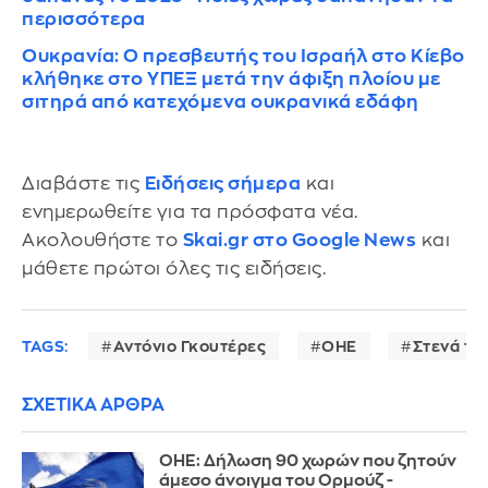
περισσότερα
Ουκρανία: Ο πρεσβευτής του Ισραήλ στο Κίεβο
κλήθηκε στο ΥΠΕΞ μετά την άφιξη πλοίου με
σιτηρά από κατεχόμενα ουκρανικά εδάφη
Διαβάστε τις
Ειδήσεις σήμερα
και
ενημερωθείτε για τα πρόσφατα νέα.
Ακολουθήστε το
Skai.gr στο Google News
και
μάθετε πρώτοι όλες τις ειδήσεις.
TAGS:
Αντόνιο Γκουτέρες
ΟΗΕ
Στενά το
ΣΧΕΤΙΚΑ ΑΡΘΡΑ
ΟΗΕ: Δήλωση 90 χωρών που ζητούν
άμεσο άνοιγμα του Ορμούζ -