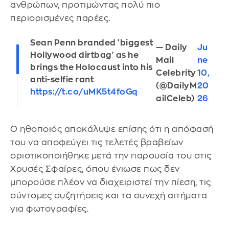
ανθρώπων, προτιμώντας πολύ πιο
περιορισμένες παρέες.
Sean Penn branded 'biggest
— Daily
Ju
Hollywood dirtbag' as he
Mail
ne
brings the Holocaust into his
Celebrity
10,
anti-selfie rant
(@DailyM
20
https://t.co/uMK5t4foGq
ailCeleb)
26
Ο ηθοποιός αποκάλυψε επίσης ότι η απόφασή
του να αποφεύγει τις τελετές βραβείων
οριστικοποιήθηκε μετά την παρουσία του στις
Χρυσές Σφαίρες, όπου ένιωσε πως δεν
μπορούσε πλέον να διαχειριστεί την πίεση, τις
σύντομες συζητήσεις και τα συνεχή αιτήματα
για φωτογραφίες.