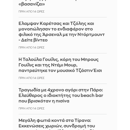
«βασανίζει»
ΠΡΙΝ ΑΠΌ 14 ΏΡΕΣ
Έλαμψαν Καρέτσας και Τζόλης και
μονοπώλησαν το ενδιαφέρον στο
φιλικό της Άρσεναλ με την Ντόρτμουντ
- Δείτε βίντεο
ΠΡΙΝ ΑΠΌ 14 ΏΡΕΣ
Η Ταλούλα Γουίλις, κόρη του Μπρους
Γουίλις και της Ντέμι Μουρ,
παντρεύτηκε τον μουσικό Τζάστιν Έισι
ΠΡΙΝ ΑΠΌ 14 ΏΡΕΣ
Τραγωδία με 4χρονο αγόρι στην Πάρο:
Ελεύθερος ο ιδιοκτήτης του beach bar
που βρισκόταν η πισίνα
ΠΡΙΝ ΑΠΌ 14 ΏΡΕΣ
Μεγάλη φωτιά κοντά στα Τίρανα:
Εκκενώσεις χωριών, συνδρομή του