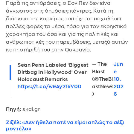
Παρά τις αντιδράσεις, ο Σον Πεν δεν είναι
άγνωστος στις δημόσιες κόντρες. Κατά τη
διάρκεια της καριέρας του έχει απασχολήσει
πολλές φορές τα μέσα, τόσο για τον εκρηκτικό
χαρακτήρα του όσο και για τις πολιτικές και
ανθρωπιστικές του παρεμβάσεις, μεταξύ αυτών
και η στήριξή του στην Ουκρανία.
— The
Jun
Sean Penn Labeled ‘Biggest
Blast
e
Dirtbag In Hollywood’ Over
(@TheBl
10,
Holocaust Remarks
astNews
202
https://t.co/w9Ay2fkV0D
)
6
Πηγή:
skai.gr
Ζιζέλ: «Δεν ήθελα ποτέ να είμαι απλώς το σέξι
μοντέλο»