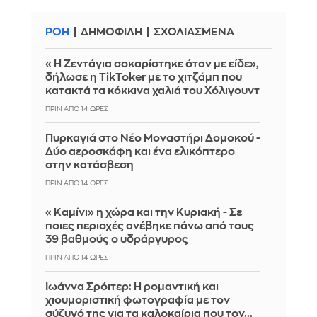
ΡΟΗ
ΔΗΜΟΦΙΛΗ
ΣΧΟΛΙΑΣΜΕΝΑ
«Η Ζεντάγια σοκαρίστηκε όταν με είδε»,
δήλωσε η TikToker με το χιτζάμπ που
κατακτά τα κόκκινα χαλιά του Χόλιγουντ
ΠΡΙΝ ΑΠΌ 14 ΏΡΕΣ
Πυρκαγιά στο Νέο Μοναστήρι Δομοκού -
Δύο αεροσκάφη και ένα ελικόπτερο
στην κατάσβεση
ΠΡΙΝ ΑΠΌ 14 ΏΡΕΣ
«Καμίνι» η χώρα και την Κυριακή - Σε
ποιες περιοχές ανέβηκε πάνω από τους
39 βαθμούς ο υδράργυρος
ΠΡΙΝ ΑΠΌ 14 ΏΡΕΣ
Ιωάννα Σρόιτερ: Η ρομαντική και
χιουμοριστική φωτογραφία με τον
σύζυγό της για τα καλοκαίρια που τον...