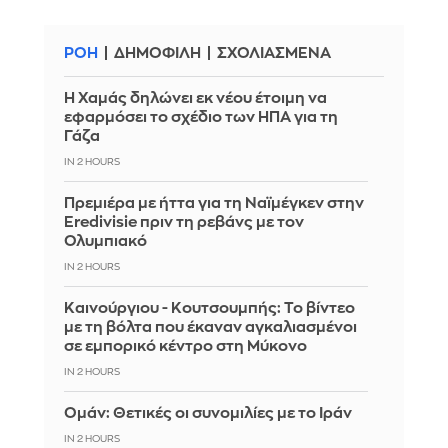
ΡΟΗ
ΔΗΜΟΦΙΛΗ
ΣΧΟΛΙΑΣΜΕΝΑ
Η Χαμάς δηλώνει εκ νέου έτοιμη να
εφαρμόσει το σχέδιο των ΗΠΑ για τη
Γάζα
IN 2 HOURS
Πρεμιέρα με ήττα για τη Ναϊμέγκεν στην
Eredivisie πριν τη ρεβάνς με τον
Ολυμπιακό
IN 2 HOURS
Καινούργιου - Κουτσουμπής: Το βίντεο
με τη βόλτα που έκαναν αγκαλιασμένοι
σε εμπορικό κέντρο στη Μύκονο
IN 2 HOURS
Ομάν: Θετικές οι συνομιλίες με το Ιράν
IN 2 HOURS