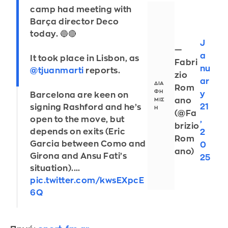
camp had meeting with
Barça director Deco
today. 🔵🔴
J
—
a
It took place in Lisbon, as
Fabri
nu
@tjuanmarti
reports.
zio
ar
Rom
y
Barcelona are keen on
ano
21
signing Rashford and he’s
(@Fa
open to the move, but
,
brizio
depends on exits (Eric
2
Rom
Garcia between Como and
0
ano)
Girona and Ansu Fati’s
25
situation).…
pic.twitter.com/kwsEXpcE
6Q