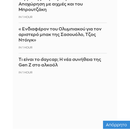
Αποχώρηση με αιχμές και του
Μπρουτζάκη
IN 1 HOUR
«Ενδιαφέρον του Ολυμπιακού για τον
αριστερό μπακ της Σασουόλο, Τζος
Ντόιγκ»
IN 1 HOUR
Τι είναι το daycap; Η νέα συνήθεια της
Gen Z στο αλκοόλ
IN 1 HOUR
Απόρρητο