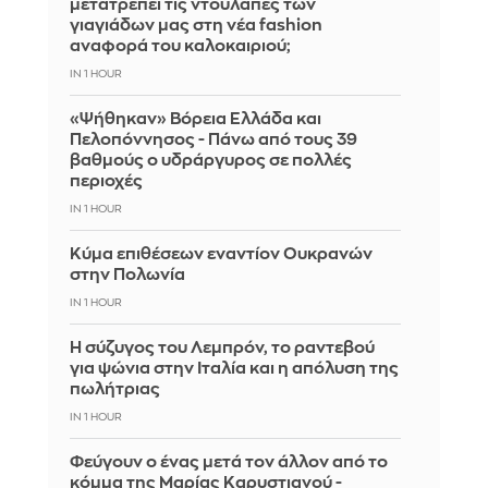
μετατρέπει τις ντουλάπες των
γιαγιάδων μας στη νέα fashion
αναφορά του καλοκαιριού;
IN 1 HOUR
«Ψήθηκαν» Βόρεια Ελλάδα και
Πελοπόννησος - Πάνω από τους 39
βαθμούς ο υδράργυρος σε πολλές
περιοχές
IN 1 HOUR
Κύμα επιθέσεων εναντίον Ουκρανών
στην Πολωνία
IN 1 HOUR
Η σύζυγος του Λεμπρόν, το ραντεβού
για ψώνια στην Ιταλία και η απόλυση της
πωλήτριας
IN 1 HOUR
Φεύγουν ο ένας μετά τον άλλον από το
κόμμα της Μαρίας Καρυστιανού -