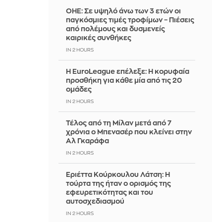
ΟΗΕ: Σε υψηλό άνω των 3 ετών οι
παγκόσμιες τιμές τροφίμων – Πιέσεις
από πολέμους και δυσμενείς
καιρικές συνθήκες
IN 2 HOURS
Η EuroLeague επέλεξε: Η κορυφαία
προσθήκη για κάθε μία από τις 20
ομάδες
IN 2 HOURS
Τέλος από τη Μίλαν μετά από 7
χρόνια ο Μπενασέρ που κλείνει στην
Αλ Γκαράφα
IN 2 HOURS
Εριέττα Κούρκουλου Λάτση: Η
τούρτα της ήταν ο ορισμός της
εφευρετικότητας και του
αυτοσχεδιασμού
IN 2 HOURS