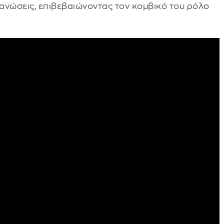
γανώσεις, επιβεβαιώνοντας τον κομβικό του ρόλο