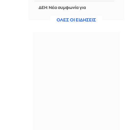
ΔΕΗ: Νέα συμφωνία για
χαρτοφυλάκιο έργων ΑΠΕ άνω των 2
GW σε Πολωνία και Ουγγαρία
ΟΛΕΣ ΟΙ ΕΙΔΗΣΕΙΣ
IN 2 HOURS
Ο Τραμπ προχωρά στην προσπάθεια
απόλυσης της Λίζα Κουκ από τη Fed,
μετά το πλήγμα στο Ανώτατο
Δικαστήριο
IN 2 HOURS
Πώς «αναλύουν» στην Τουρκία την
αμυντική συμφωνία με Σ. Αραβία και
Πακιστάν - «Δεν στοχεύει σε καμία
χώρα», δήλωσε ο Ερντογάν
IN 2 HOURS
Νέα αποχαρακτηρισμένα αρχεία UFO
από τις ΗΠΑ: Σιωπηλά τρίγωνα,
παράδοξα φαινόμενα και το
μυστήριο του Ρίο