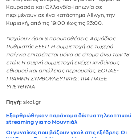
Κουρασάο και Ολλανδία-Ιαπωνία σε
περιμένουν σε ένα κατάστημα Allwyn, την
Κυριακή, από τις 19:00 έως τις 23:00.
*Ισχύουν όροι & προϋποθέσεις. Αρμόδιος
Ρυθμιστής ΕΕΕΠ. Η συμμετοχή σε τυχερά
παίγνια επιτρέπεται μόνο σε άτομα άνω των 18
ετών. Η συχνή συμμετοχή ενέχει κινδύνους
εθισμού και απώλειας περιουσίας. ΕΟΠΑΕ-
ΓΡΑΜΜΗ ΣΥΜΒΟΥΛΕΥΤΙΚΗΣ: 1114 ΠΑΙΞΕ
ΥΠΕΥΘΥΝΑ
Πηγή:
skai.gr
Εξαρθρώθηκαν παράνομα δίκτυα τηλεοπτικού
streaming για το Μουντιάλ
Οι γυναίκες που βάζουν γκολ στις εξέδρες: Οι