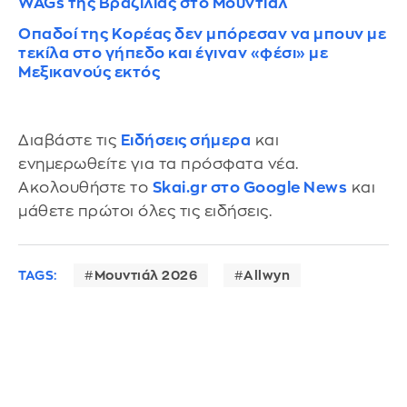
WAGs της Βραζιλίας στο Μουντιάλ
Οπαδοί της Κορέας δεν μπόρεσαν να μπουν με
τεκίλα στο γήπεδο και έγιναν «φέσι» με
Μεξικανούς εκτός
Διαβάστε τις
Ειδήσεις σήμερα
και
ενημερωθείτε για τα πρόσφατα νέα.
Ακολουθήστε το
Skai.gr στο Google News
και
μάθετε πρώτοι όλες τις ειδήσεις.
TAGS:
Μουντιάλ 2026
Allwyn