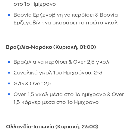
στο 1ο Ημίχρονο
Βοσνία Ερζεγοβίνη να κερδίσει & Βοσνία
Ερζεγοβίνη να σκοράρει το πρώτο γκολ
Βραζιλία-Μαρόκο (Κυριακή, 01:00)
Βραζιλία να κερδίσει & Οver 2,5 γκολ
Συνολικά γκολ 1ου Ημιχρόνου: 2-3
G/G & Over 2,5
Οver 1,5 γκολ μέσα στο 1ο ημίχρονο & Οver
1,5 κόρνερ μέσα στο 1ο Ημίχρονο
Ολλανδία-Ιαπωνία (Κυριακή, 23:00)