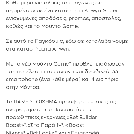
Κάθε μέρα για όλους τους αγώνες σε
περιμένουν σε ένα κατάστημα Allwyn: Super
ενισχυμένες αποδόσεις, promos, αποστολές,
καθώς και το Mούντο Game.
Σε αυτό το Παγκόσμιο, εδώ σε καταλαβαίνουμε
στα καταστήματα Allwyn.
Mε το νέο Μούντο Game* προβλέπεις δωρεάν
το αποτέλεσμα του αγώνα και διεκδικείς 33
smartphone (ένα κάθε μέρα) και 4 εισιτήρια
στην Μόντσα.
Το ΠΑΜΕ ΣΤΟΙΧΗΜΑ προσφέρει σε όλες τις
αναμετρήσεις του Παγκοσμίου τις
προωθητικές ενέργειες «Βet Builder
Boost»*, «Στο Παρά 1»*, «Βοοst
Νίκης»*, «Βet Lock»* και «Επιστροφή