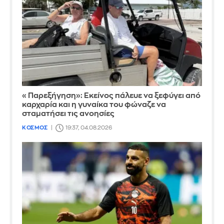
«Παρεξήγηση»: Εκείνος πάλευε να ξεφύγει από
καρχαρία και η γυναίκα του φώναζε να
σταματήσει τις ανοησίες
ΚΟΣΜΟΣ
19:37, 04.08.2026