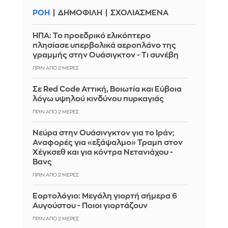
ΡΟΗ
ΔΗΜΟΦΙΛΗ
ΣΧΟΛΙΑΣΜΕΝΑ
ΗΠΑ: Το προεδρικό ελικόπτερο
πλησίασε υπερβολικά αεροπλάνο της
γραμμής στην Ουάσιγκτον - Τι συνέβη
ΠΡΙΝ ΑΠΌ 2 ΜΈΡΕΣ
Σε Red Code Αττική, Βοιωτία και Εύβοια
λόγω υψηλού κινδύνου πυρκαγιάς
ΠΡΙΝ ΑΠΌ 2 ΜΈΡΕΣ
Νεύρα στην Ουάσινγκτον για το Ιράν;
Αναφορές για «εξάψαλμο» Τραμπ στον
Χέγκσεθ και για κόντρα Νετανιάχου -
Βανς
ΠΡΙΝ ΑΠΌ 2 ΜΈΡΕΣ
Εορτολόγιο: Μεγάλη γιορτή σήμερα 6
Αυγούστου - Ποιοι γιορτάζουν
ΠΡΙΝ ΑΠΌ 2 ΜΈΡΕΣ