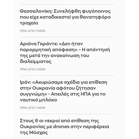
Θεσσαλονίκη: Συνελήφθη φυγόποινος
που είχε καταδικαστεί για θανατηφόρο
τροχαίο
ΠΡΙΝ ΑΠΌ 1 ΜΈΡΑ
Αριάνα Γκράντε: «Δεν ήταν
παρορμητική απόφαση» – Η απάντησή
της μετά την ανακοίνωση του
διαλείμματος
ΠΡΙΝ ΑΠΌ 1 ΜΈΡΑ
Ιράν: «Ακυρώσαμε σχέδια για επίθεση
στην Ουκρανία αφότου ζήτησαν
συγγνώμη» - Απειλές στις ΗΠΑ για το
ναυτικό μπλόκο
ΠΡΙΝ ΑΠΌ 1 ΜΈΡΑ
Στους 6 οι νεκροί από επίθεση της
Ουκρανίας με drones στην περιφέρεια
της Μόσχας