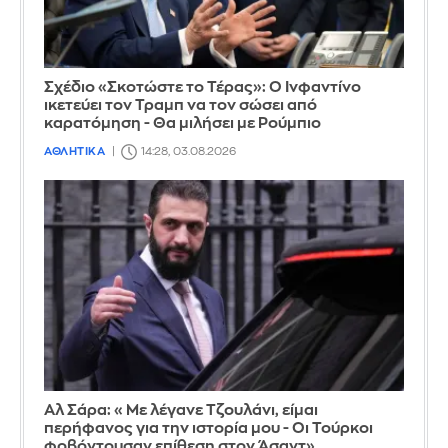
Σχέδιο «Σκοτώστε το Τέρας»: Ο Ινφαντίνο
ικετεύει τον Τραμπ να τον σώσει από
καρατόμηση - Θα μιλήσει με Ρούμπιο
ΑΘΛΗΤΙΚΑ
14:28, 03.08.2026
Αλ Σάρα: «Με λέγανε Τζουλάνι, είμαι
περήφανος για την ιστορία μου - Οι Τούρκοι
φοβόντουσαν επίθεση στον Άσαντ»