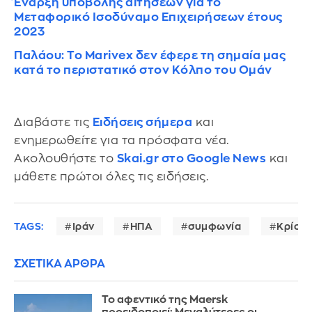
Έναρξη υποβολής αιτήσεων για το
Μεταφορικό Ισοδύναμο Επιχειρήσεων έτους
2023
Παλάου: Το Marivex δεν έφερε τη σημαία μας
κατά το περιστατικό στον Κόλπο του Ομάν
Διαβάστε τις
Ειδήσεις σήμερα
και
ενημερωθείτε για τα πρόσφατα νέα.
Ακολουθήστε το
Skai.gr στο Google News
και
μάθετε πρώτοι όλες τις ειδήσεις.
TAGS:
Ιράν
ΗΠΑ
συμφωνία
Κρίση 
ΣΧΕΤΙΚΑ ΑΡΘΡΑ
Το αφεντικό της Maersk