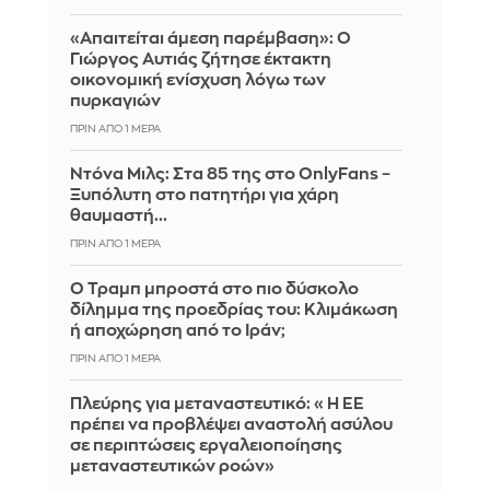
«Απαιτείται άμεση παρέμβαση»: Ο
Γιώργος Αυτιάς ζήτησε έκτακτη
οικονομική ενίσχυση λόγω των
πυρκαγιών
ΠΡΙΝ ΑΠΌ 1 ΜΈΡΑ
Ντόνα Μιλς: Στα 85 της στο OnlyFans –
Ξυπόλυτη στο πατητήρι για χάρη
θαυμαστή...
ΠΡΙΝ ΑΠΌ 1 ΜΈΡΑ
Ο Τραμπ μπροστά στο πιο δύσκολο
δίλημμα της προεδρίας του: Κλιμάκωση
ή αποχώρηση από το Ιράν;
ΠΡΙΝ ΑΠΌ 1 ΜΈΡΑ
Πλεύρης για μεταναστευτικό: «Η ΕΕ
πρέπει να προβλέψει αναστολή ασύλου
σε περιπτώσεις εργαλειοποίησης
μεταναστευτικών ροών»