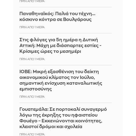
ΠΡΙΝ ΑΠΌ 1 ΜΈΡΑ
Παναθηναϊκός: Παλιά του τέχνη…
κόσκινο κόντρα σε Βουλγάρους
ΠΡΙΝ ΑΠΌ 1 ΜΈΡΑ
Στις φλόγες για 5η ημέρα η Δυτική
Αττική: Μάχη με διάσπαρτες εστίες -
Κρίσιμες ώρες το μεσημέρι
ΠΡΙΝ ΑΠΌ 1 ΜΈΡΑ
ΙΟΒΕ: Μικρή εξασθένιση του δείκτη
οικονομικού κλίματος τον Ιούλιο,
σημαντική ενίσχυση καταναλωτικής
εμπιστοσύνης
ΠΡΙΝ ΑΠΌ 1 ΜΈΡΑ
Γουατεμάλα: Σε πορτοκαλί συναγερμό
λόγω της έκρηξης του ηφαιστείου
Φουέγο – Εκκενώνονται κοινότητες,
κλειστοί δρόμοι και σχολεία
ΠΡΙΝ ΑΠΌ 1 ΜΈΡΑ