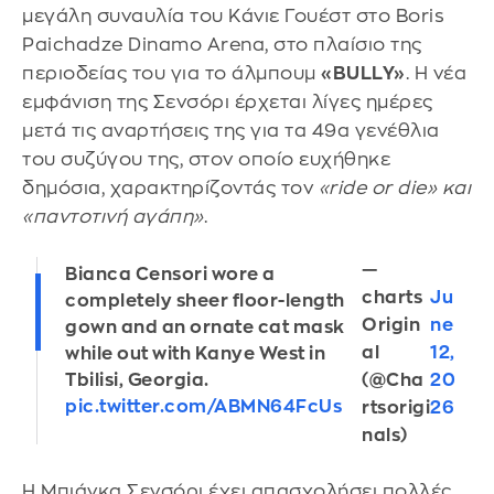
μεγάλη συναυλία του Κάνιε Γουέστ στο Boris
Paichadze Dinamo Arena, στο πλαίσιο της
περιοδείας του για το άλμπουμ
«BULLY»
. Η νέα
εμφάνιση της Σενσόρι έρχεται λίγες ημέρες
μετά τις αναρτήσεις της για τα 49α γενέθλια
του συζύγου της, στον οποίο ευχήθηκε
δημόσια, χαρακτηρίζοντάς τον
«ride or die» και
«παντοτινή αγάπη»
.
—
Bianca Censori wore a
charts
Ju
completely sheer floor-length
Origin
ne
gown and an ornate cat mask
al
12,
while out with Kanye West in
(@Cha
20
Tbilisi, Georgia.
pic.twitter.com/ABMN64FcUs
rtsorigi
26
nals)
Η Μπιάνκα Σενσόρι έχει απασχολήσει πολλές