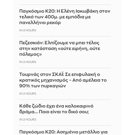
Παγκόσμιο Κ20: Η Ελένη Ιακωβάκη στον
τελικό των 400μ. με εμπόδια με
πανελλήνιο ρεκόρ
IN 2 HOURS
Πεζεσκιάν: Ελπίζουμε να μπει τέλος
στην κατάσταση «ούτε ειρήνη, ούτε
πόλεμος»
IN 2 HOURS
Τουρνάς στον ΣΚΑΪ: Σε επιφυλακή ο
κρατικός μηχανισμός – Από αμέλεια το
90% των πυρκαγιών
IN 2 HOURS
Κάθε ζώδιο έχει ένα καλοκαιρινό
δράμα... Ποιο είναι το δικό σου;
IN 2 HOURS
Παγκόσμιο Κ20: Ασημένιο μετάλλιο για