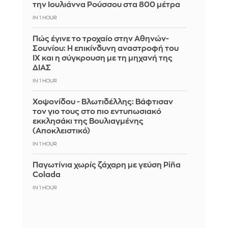
την Ιουλιάννα Ρούσσου στα 800 μέτρα
IN 1 HOUR
Πώς έγινε το τροχαίο στην Αθηνών-
Σουνίου: Η επικίνδυνη αναστροφή του
ΙΧ και η σύγκρουση με τη μηχανή της
ΔΙΑΣ
IN 1 HOUR
Χοψονίδου - Βλωτιδέλλης: Βάφτισαν
τον γιο τους στο πιο εντυπωσιακό
εκκλησάκι της Βουλιαγμένης
(Αποκλειστικό)
IN 1 HOUR
Παγωτίνια χωρίς ζάχαρη με γεύση Piña
Colada
IN 1 HOUR