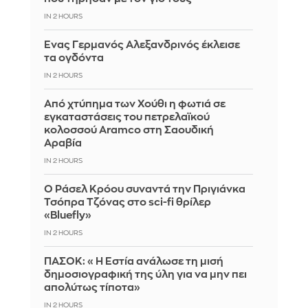
IN 2 HOURS
Ένας Γερμανός Αλεξανδρινός έκλεισε
τα ογδόντα
IN 2 HOURS
Από χτύπημα των Χούθι η φωτιά σε
εγκαταστάσεις του πετρελαϊκού
κολοσσού Aramco στη Σαουδική
Αραβία
IN 2 HOURS
Ο Ράσελ Κρόου συναντά την Πριγιάνκα
Τσόπρα Τζόνας στο sci-fi θρίλερ
«Bluefly»
IN 2 HOURS
ΠΑΣΟΚ: «Η Εστία ανάλωσε τη μισή
δημοσιογραφική της ύλη για να μην πει
απολύτως τίποτα»
IN 2 HOURS