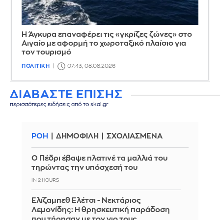
Η Άγκυρα επαναφέρει τις «γκρίζες ζώνες» στο
Αιγαίο με αφορμή το χωροταξικό πλαίσιο για
τον τουρισμό
ΠΟΛΙΤΙΚΗ
07:43, 08.08.2026
ΔΙΑΒΑΣΤΕ ΕΠΙΣΗΣ
περισσότερες ειδήσεις από το skai.gr
ΡΟΗ
ΔΗΜΟΦΙΛΗ
ΣΧΟΛΙΑΣΜΕΝΑ
Ο Πέδρι έβαψε πλατινέ τα μαλλιά του
τηρώντας την υπόσχεσή του
IN 2 HOURS
Ελίζαμπεθ Ελέτσι - Νεκτάριος
Λεμονίδης: Η θρησκευτική παράδοση
που τήρησαν με τον γιο τους