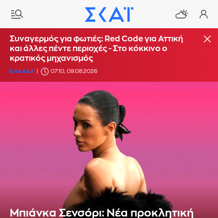
Συναγερμός για φωτιές: Red Code για Αττική
και άλλες πέντε περιοχές - Στο κόκκινο ο
κρατικός μηχανισμός
ΕΛΛΑΔΑ
07:10, 09.08.2026
Μπιάνκα Σενσόρι: Νέα προκλητική