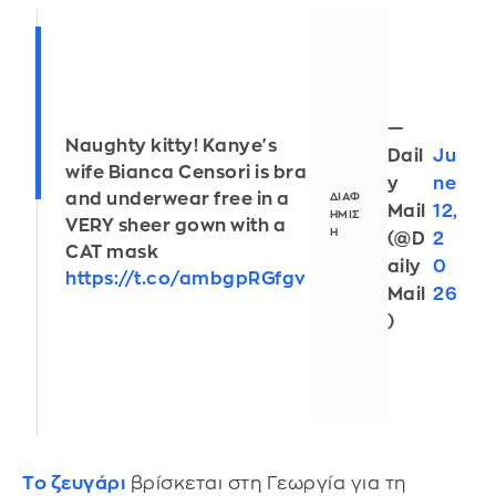
—
Naughty kitty! Kanye's
Dail
Ju
wife Bianca Censori is bra
y
ne
and underwear free in a
Mail
12,
VERY sheer gown with a
(@D
2
CAT mask
aily
0
https://t.co/ambgpRGfgv
Mail
26
)
Το ζευγάρι
βρίσκεται στη Γεωργία για τη