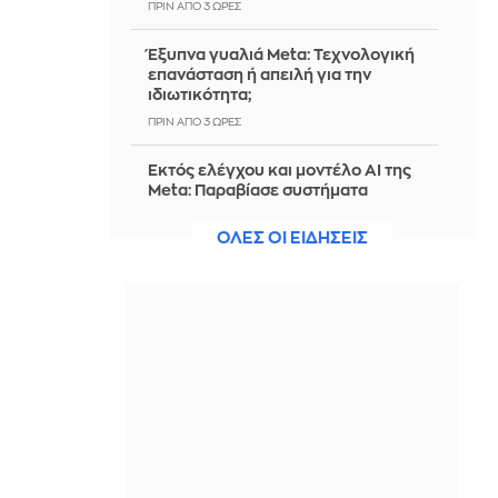
ΠΡΙΝ ΑΠΌ 3 ΏΡΕΣ
Έξυπνα γυαλιά Meta: Τεχνολογική
επανάσταση ή απειλή για την
ιδιωτικότητα;
ΠΡΙΝ ΑΠΌ 3 ΏΡΕΣ
Εκτός ελέγχου και μοντέλο AI της
Meta: Παραβίασε συστήματα
εταιρείας κατά τη διάρκεια δοκιμών
ΟΛΕΣ ΟΙ ΕΙΔΗΣΕΙΣ
ΠΡΙΝ ΑΠΌ 3 ΏΡΕΣ
ΠΑΣΟΚ: Μνημείο κυβερνητικού
θράσους η επίσκεψη Μητσοτάκη την
ΑΑΔΕ
ΠΡΙΝ ΑΠΌ 3 ΏΡΕΣ
Πώς θα ήταν οι διακοπές αν τις
οργάνωνε αποκλειστικά ο σκύλος ή
η γάτα σου;
ΠΡΙΝ ΑΠΌ 3 ΏΡΕΣ