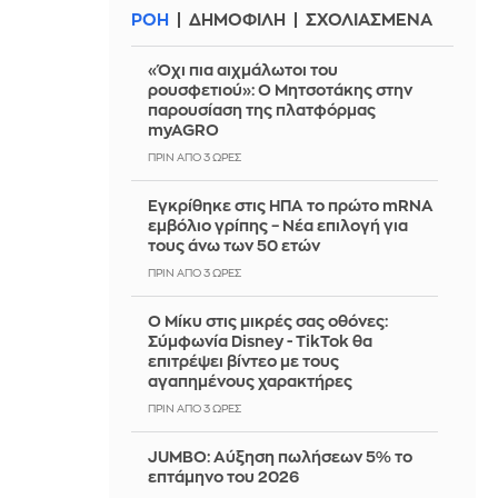
ΡΟΗ
ΔΗΜΟΦΙΛΗ
ΣΧΟΛΙΑΣΜΕΝΑ
«Όχι πια αιχμάλωτοι του
ρουσφετιού»: Ο Μητσοτάκης στην
παρουσίαση της πλατφόρμας
myAGRO
ΠΡΙΝ ΑΠΌ 3 ΏΡΕΣ
Εγκρίθηκε στις ΗΠΑ το πρώτο mRNA
εμβόλιο γρίπης – Νέα επιλογή για
τους άνω των 50 ετών
ΠΡΙΝ ΑΠΌ 3 ΏΡΕΣ
Ο Μίκυ στις μικρές σας οθόνες:
Σύμφωνία Disney - TikTok θα
επιτρέψει βίντεο με τους
αγαπημένους χαρακτήρες
ΠΡΙΝ ΑΠΌ 3 ΏΡΕΣ
JUMBO: Αύξηση πωλήσεων 5% το
επτάμηνο του 2026