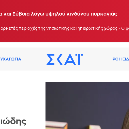
ία και Εύβοια λόγω υψηλού κινδύνου πυρκαγιάς
 αρκετές περιοχές της νησιωτικής και ηπειρωτικής χώρας - Ο
ΥΧΑΓΩΓΙΑ
ΡΟΗ ΕΙ
ριώδης