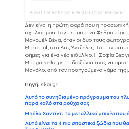
A post shared by Sofia Vergara (@sofiavergara)
Δεν είναι η πρώτη φορά που η προσωπική 
σχολιασμού. Τον περασμένο Φεβρουάριο, 
Μανουέλ Βέγα, όταν οι δυο τους φωτογρ
Marmont, στο Λος Άντζελες. Τα στιγμιότυπ
φήμες για ένα νέο ειδύλλιο. Η Σοφία Βερ
Manganiello, με το διαζύγιό τους να οριστι
Μανόλο, από τον προηγούμενο γάμο της μ
Πηγή:
skai.gr
Αυτό το συνηθισμένο πρόγραμμα του πλυν
παρά καλό στα ρούχα σας
Μπέλα Χαντίντ: Το μεταλλικό μπικίνι που
Αυτά είναι τα 4 πιο σπαστικά ζώδια που θ