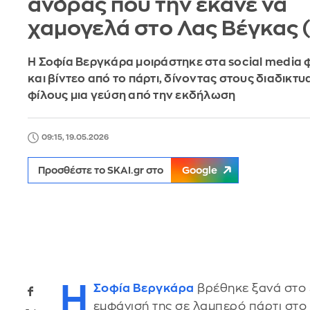
άνδρας που την έκανε να
χαμογελά στο Λας Βέγκας 
Η Σοφία Βεργκάρα μοιράστηκε στα social media
και βίντεο από το πάρτι, δίνοντας στους διαδικτυ
φίλους μια γεύση από την εκδήλωση
09:15, 19.05.2026
Προσθέστε το SKAI.gr στο
Google
Η
Σοφία Βεργκάρα
βρέθηκε ξανά στο 
εμφάνισή της σε λαμπερό πάρτι στο