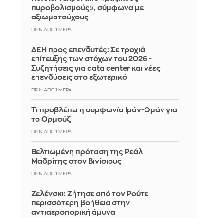
πυροβολισμούς», σύμφωνα με
αξιωματούχους
ΠΡΙΝ ΑΠΌ 1 ΜΈΡΑ
ΔΕΗ προς επενδυτές: Σε τροχιά
επίτευξης των στόχων του 2026 -
Συζητήσεις για data center και νέες
επενδύσεις στο εξωτερικό
ΠΡΙΝ ΑΠΌ 1 ΜΈΡΑ
Τι προβλέπει η συμφωνία Ιράν-Ομάν για
το Ορμούζ
ΠΡΙΝ ΑΠΌ 1 ΜΈΡΑ
Βελτιωμένη πρόταση της Ρεάλ
Μαδρίτης στον Βινίσιους
ΠΡΙΝ ΑΠΌ 1 ΜΈΡΑ
Ζελένσκι: Ζήτησε από τον Ρούτε
περισσότερη βοήθεια στην
αντιαεροπορική άμυνα