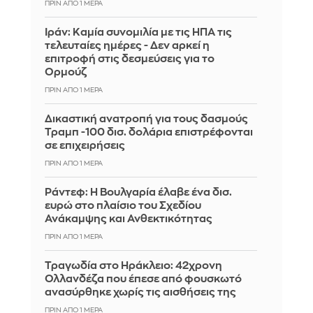
ΠΡΙΝ ΑΠΌ 1 ΜΈΡΑ
Ιράν: Καμία συνομιλία με τις ΗΠΑ τις
τελευταίες ημέρες - Δεν αρκεί η
επιτροφή στις δεσμεύσεις για το
Ορμούζ
ΠΡΙΝ ΑΠΌ 1 ΜΈΡΑ
Δικαστική ανατροπή για τους δασμούς
Τραμπ -100 δισ. δολάρια επιστρέφονται
σε επιχειρήσεις
ΠΡΙΝ ΑΠΌ 1 ΜΈΡΑ
Ράντεφ: Η Βουλγαρία έλαβε ένα δισ.
ευρώ στο πλαίσιο του Σχεδίου
Ανάκαμψης και Ανθεκτικότητας
ΠΡΙΝ ΑΠΌ 1 ΜΈΡΑ
Τραγωδία στο Ηράκλειο: 42χρονη
Ολλανδέζα που έπεσε από φουσκωτό
ανασύρθηκε χωρίς τις αισθήσεις της
ΠΡΙΝ ΑΠΌ 1 ΜΈΡΑ