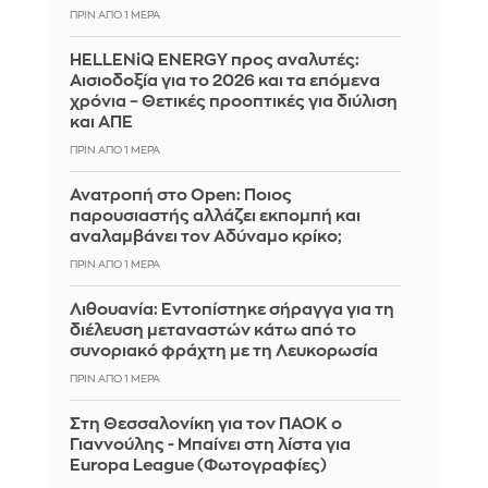
ΠΡΙΝ ΑΠΌ 1 ΜΈΡΑ
HELLENiQ ENERGY προς αναλυτές:
Αισιοδοξία για το 2026 και τα επόμενα
χρόνια – Θετικές προοπτικές για διύλιση
και ΑΠΕ
ΠΡΙΝ ΑΠΌ 1 ΜΈΡΑ
Ανατροπή στο Open: Ποιος
παρουσιαστής αλλάζει εκπομπή και
αναλαμβάνει τον Αδύναμο κρίκο;
ΠΡΙΝ ΑΠΌ 1 ΜΈΡΑ
Λιθουανία: Εντοπίστηκε σήραγγα για τη
διέλευση μεταναστών κάτω από το
συνοριακό φράχτη με τη Λευκορωσία
ΠΡΙΝ ΑΠΌ 1 ΜΈΡΑ
Στη Θεσσαλονίκη για τον ΠΑΟΚ ο
Γιαννούλης - Μπαίνει στη λίστα για
Europa League (Φωτογραφίες)