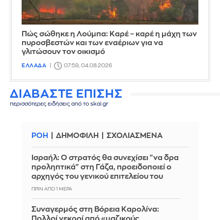
Πώς σώθηκε η Λούμπα: Καρέ – καρέ η μάχη των
πυροσβεστών και των εναέριων για να
γλιτώσουν τον οικισμό
ΕΛΛΑΔΑ
07:59, 04.08.2026
ΔΙΑΒΑΣΤΕ ΕΠΙΣΗΣ
περισσότερες ειδήσεις από το skai.gr
ΡΟΗ
ΔΗΜΟΦΙΛΗ
ΣΧΟΛΙΑΣΜΕΝΑ
Ισραήλ: Ο στρατός θα συνεχίσει "να δρα
προληπτικά" στη Γάζα, προειδοποιεί ο
αρχηγός του γενικού επιτελείου του
ΠΡΙΝ ΑΠΌ 1 ΜΈΡΑ
Συναγερμός στη Βόρεια Καρολίνα:
Πολλοί νεκροί από «μαζικούς