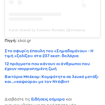
A post shared by Cristiano Ronaldo (@cristiano)
Πηγή:
skai.gr
Στο σφυρί η έπαυλη του «Σημαδεμένου» - Η
τιμή «ζαλίζει» στα 237 εκατ. δολάρια
12 πράγματα που κάνουν οι άνθρωποι που
έχουν ισορροπημένη ζωή
Βικτόρια Μπέκαμ: Κομψότητα σε λευκό μετάξι
και…«καψούρα» με τον Ντέιβιντ
Διαβάστε τις
Ειδήσεις σήμερα
και