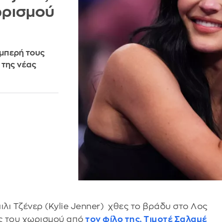
ωρισμού
αμπερή τους
 της νέας
ιλι Τζένερ (Kylie Jenner) χθες το βράδυ στο Λος
ς του χωρισμού από
τον φίλο της, Τιμοτέ Σαλαμέ