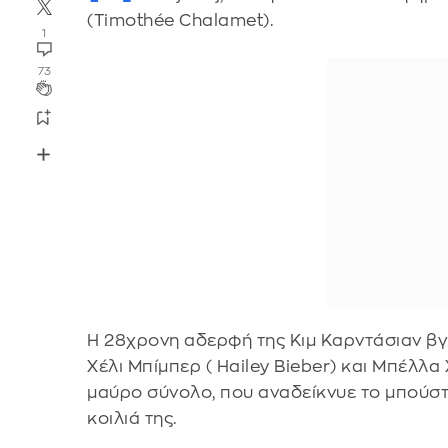
(Timothée Chalamet).
1
73
Η 28χρονη αδερφή της Κιμ Καρντάσιαν βγή
Χέλι Μπίμπερ ( Hailey Bieber) και Μπέλλα
μαύρο σύνολο, που αναδείκνυε το μπούστ
κοιλιά της.