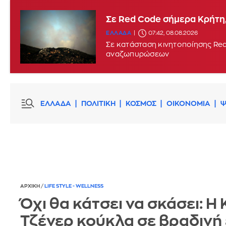
Σε Red Code σήμερα Κρήτη,
ΕΛΛΑΔΑ
07:42, 08.08.2026
Σε κατάσταση κινητοποίησης Red
αναζωπυρώσεων
ΕΛΛΑΔΑ
ΠΟΛΙΤΙΚΗ
ΚΟΣΜΟΣ
ΟΙΚΟΝΟΜΙΑ
Ψ
ΑΡΧΙΚΗ
/
LIFE STYLE - WELLNESS
Όχι θα κάτσει να σκάσει: Η 
Τζένερ κούκλα σε βραδινή