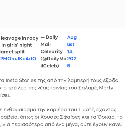
— Daily
Aug
cleavage in racy
Mail
ust
in girls' night
Celebrity
14,
amet split
(@DailyMa
202
co/2MOmJKcAdO
ilCeleb)
5
τα Insta Stories της από την λαμπερή τους έξοδο,
ο τρέιλερ της νέας ταινίας του Σαλαμέ, Marty
σει.
με ενθουσιασμό την καριέρα του Τιμοτέ, έχοντας
ραβεία, όπως οι Χρυσές Σφαίρες και τα Όσκαρ, το
ς, για περισσότερο από ένα μήνα, ούτε έχουν κάνει