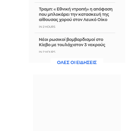
Τραμπ: «Εθνική ντροπή» η απόφαση
που μπλοκάρει την κατασκευή της
αίθουσας χορού στον Λευκό Οίκο
IN 2 HOURS
Νέοι ρωσικοί βομβαρδισμοί στο
Κίεβο με τουλάχιστον 3 νεκρούς
IN 2 HOURS
ΟΛΕΣ ΟΙ ΕΙΔΗΣΕΙΣ
«Δώρο» Τραμπ στον νέο πρόεδρο της
Κολομβίας 1 δισ. δολάρια
IN 2 HOURS
Εορτολόγιο: Ποιοι γιορτάζουν
σήμερα, 8 Αυγούστου
IN 2 HOURS
Ο Άρης περνά στον Καρκίνο: Τι καλεί
κάθε ζώδιο να προστατεύσει;
IN 2 HOURS