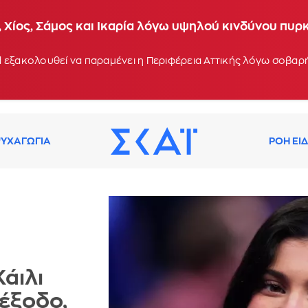
 Χίος, Σάμος και Ικαρία λόγω υψηλού κινδύνου πυρ
 εξακολουθεί να παραμένει η Περιφέρεια Αττικής λόγω σοβα
ΥΧΑΓΩΓΙΑ
ΡΟΗ ΕΙ
Κάιλι
 έξοδο,