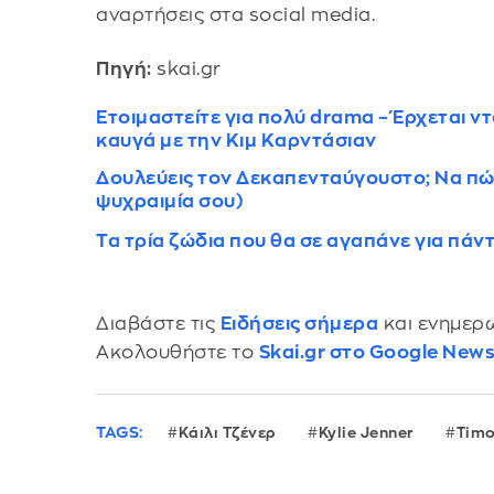
αναρτήσεις στα social media.
Πηγή:
skai.gr
Ετοιμαστείτε για πολύ drama – Έρχεται ντ
καυγά με την Κιμ Καρντάσιαν
Δουλεύεις τον Δεκαπενταύγουστο; Να πώς
ψυχραιμία σου)
Τα τρία ζώδια που θα σε αγαπάνε για πάντ
Διαβάστε τις
Ειδήσεις σήμερα
και ενημερω
Ακολουθήστε το
Skai.gr στο Google New
TAGS:
Κάιλι Τζένερ
Kylie Jenner
Timo