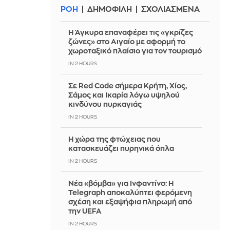
ΡΟΗ
ΔΗΜΟΦΙΛΗ
ΣΧΟΛΙΑΣΜΕΝΑ
Η Άγκυρα επαναφέρει τις «γκρίζες
ζώνες» στο Αιγαίο με αφορμή το
χωροταξικό πλαίσιο για τον τουρισμό
IN 2 HOURS
Σε Red Code σήμερα Κρήτη, Χίος,
Σάμος και Ικαρία λόγω υψηλού
κινδύνου πυρκαγιάς
IN 2 HOURS
Η χώρα της φτώχειας που
κατασκευάζει πυρηνικά όπλα
IN 2 HOURS
Νέα «βόμβα» για Ινφαντίνο: Η
Telegraph αποκαλύπτει φερόμενη
σχέση και εξαψήφια πληρωμή από
την UEFA
IN 2 HOURS