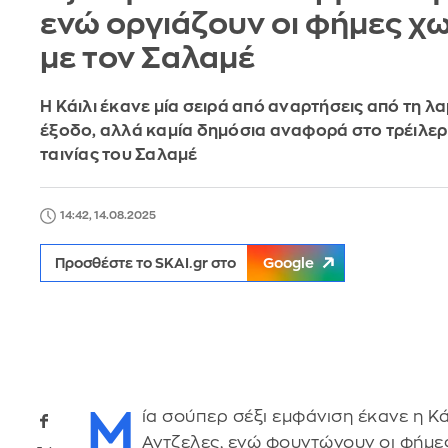
ενώ οργιάζουν οι φήμες χ
με τον Σαλαμέ
Η Κάιλι έκανε μία σειρά από αναρτήσεις από τη λ
έξοδο, αλλά καμία δημόσια αναφορά στο τρέιλερ
ταινίας του Σαλαμέ
14:42, 14.08.2025
Προσθέστε το SKAI.gr στο
Google
Μ
ία σούπερ σέξι εμφάνιση έκανε η Κά
Αντζελες, ενώ φουντώνουν οι φήμε