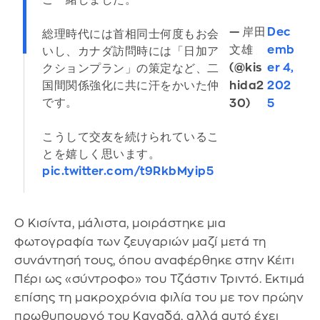
ご一緒しました。
— 岸田
Dec
総理時代には首相同士何度もお会
文雄
emb
いし、カナダ訪問時には「日加ア
(@kis
er 4,
クションプラン」の策定など、二
hida2
202
国間関係強化に共に汗をかいた仲
です。
30)
5
こうして交友を続けられているこ
とを嬉しく思います。
pic.twitter.com/t9RkbMyip5
Ο Κισίντα, μάλιστα, μοιράστηκε μια
φωτογραφία των ζευγαριών μαζί μετά τη
συνάντησή τους, όπου αναφέρθηκε στην Κέιτι
Πέρι ως «σύντροφο» του Τζάστιν Τριντό. Εκτιμά
επίσης τη μακροχρόνια φιλία του με τον πρώην
πρωθυπουργό του Καναδά, αλλά αυτό έχει