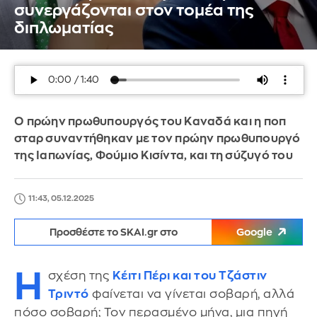
συνεργάζονται στον τομέα της
διπλωματίας
Ο πρώην πρωθυπουργός του Καναδά και η ποπ
σταρ συναντήθηκαν με τον πρώην πρωθυπουργό
της Ιαπωνίας, Φούμιο Κισίντα, και τη σύζυγό του
11:43, 05.12.2025
Προσθέστε το SKAI.gr στο
Google
Η
σχέση της
Κέιτι Πέρι και του Τζάστιν
Τριντό
φαίνεται να γίνεται σοβαρή, αλλά
πόσο σοβαρή; Τον περασμένο μήνα, μια πηγή