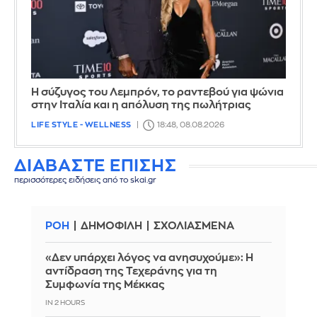
Η σύζυγος του Λεμπρόν, το ραντεβού για ψώνια
στην Ιταλία και η απόλυση της πωλήτριας
LIFE STYLE - WELLNESS
18:48, 08.08.2026
ΔΙΑΒΑΣΤΕ ΕΠΙΣΗΣ
περισσότερες ειδήσεις από το skai.gr
ΡΟΗ
ΔΗΜΟΦΙΛΗ
ΣΧΟΛΙΑΣΜΕΝΑ
«Δεν υπάρχει λόγος να ανησυχούμε»: Η
αντίδραση της Τεχεράνης για τη
Συμφωνία της Μέκκας
IN 2 HOURS