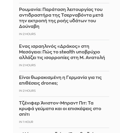
Ρουμανία: Παράταση λειτουργίας του
αντιδραστήρα της Τσερναβόντα μετά
την εκτροπή της ροής υδάτων του
Δούναβη
IN 2 HOURS
Ένας ισραηλινός «Δράκος» στη
Μεσόγειο: Πώς το stealth υποβρύχιο
αλλάζει τις ισορροπίες στη Μ. Ανατολή
IN 2 HOURS
Είναι θωρακισμένη η Γερμανία για τις
επιθέσεις drones;
IN 2 HOURS
Τζένιφερ Άνιστον-Μπραντ Πιτ: Τα
κρυφά γεύματα και οι επισκέψεις στο
σπίτι
IN 1 HOUR