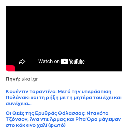
Πηγή:
skai.gr
Κουέντιν Ταραντίνο: Μετά την υπεράσπιση
Πολάνσκι και τη ρήξη με τη μητέρα του έχει και
συνέχεια…
Οι Θεές της Ερυθράς Θάλασσας: Ντακότα
Τζόνσον, Άνα ντε Άρμας και Ρίτα Όρα μάγεψαν
στο κόκκινο χαλί (φωτό)