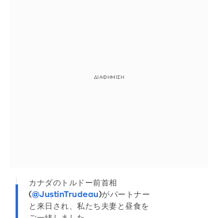
カナダのトルドー前首相
(
@JustinTrudeau
)がパートナー
と来日され、私たち夫妻と昼食を