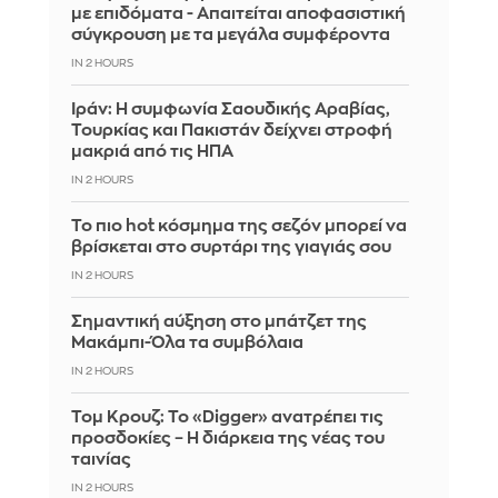
με επιδόματα - Απαιτείται αποφασιστική
σύγκρουση με τα μεγάλα συμφέροντα
IN 2 HOURS
Ιράν: Η συμφωνία Σαουδικής Αραβίας,
Τουρκίας και Πακιστάν δείχνει στροφή
μακριά από τις ΗΠΑ
IN 2 HOURS
Το πιο hot κόσμημα της σεζόν μπορεί να
βρίσκεται στο συρτάρι της γιαγιάς σου
IN 2 HOURS
Σημαντική αύξηση στο μπάτζετ της
Μακάμπι-Όλα τα συμβόλαια
IN 2 HOURS
Τομ Κρουζ: Το «Digger» ανατρέπει τις
προσδοκίες – Η διάρκεια της νέας του
ταινίας
IN 2 HOURS