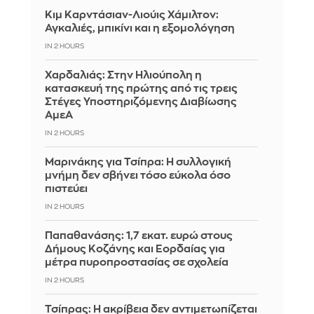
Κιμ Καρντάσιαν-Λιούις Χάμιλτον:
Αγκαλιές, μπικίνι και η εξομολόγηση
IN 2 HOURS
Χαρδαλιάς: Στην Ηλιούπολη η
κατασκευή της πρώτης από τις τρεις
Στέγες Υποστηριζόμενης Διαβίωσης
ΑμεΑ
IN 2 HOURS
Μαρινάκης για Τσίπρα: Η συλλογική
μνήμη δεν σβήνει τόσο εύκολα όσο
πιστεύει
IN 2 HOURS
Παπαθανάσης: 1,7 εκατ. ευρώ στους
Δήμους Κοζάνης και Εορδαίας για
μέτρα πυροπροστασίας σε σχολεία
IN 2 HOURS
Τσίπρας: Η ακρίβεια δεν αντιμετωπίζεται