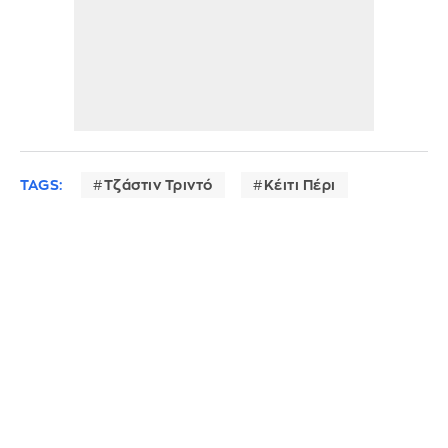
TAGS:
Τζάστιν Τριντό
Κέιτι Πέρι