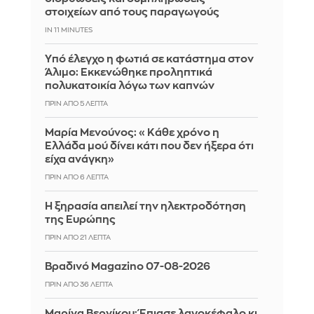
στοιχείων από τους παραγωγούς
IN 11 MINUTES
Yπό έλεγχο η φωτιά σε κατάστημα στον
Άλιμο: Εκκενώθηκε προληπτικά
πολυκατοικία λόγω των καπνών
ΠΡΙΝ ΑΠΌ 5 ΛΕΠΤΆ
Μαρία Μενούνος: «Κάθε χρόνο η
Ελλάδα μού δίνει κάτι που δεν ήξερα ότι
είχα ανάγκη»
ΠΡΙΝ ΑΠΌ 6 ΛΕΠΤΆ
Η ξηρασία απειλεί την ηλεκτροδότηση
της Ευρώπης
ΠΡΙΝ ΑΠΌ 21 ΛΕΠΤΆ
Βραδινό Magazino 07-08-2026
ΠΡΙΝ ΑΠΌ 36 ΛΕΠΤΆ
Μαρίνα Βερνίκου: Έπιασε λαγοκέφαλο κι