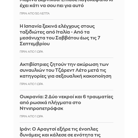
έχει κάτι να σου πει για αυτό
ΠΡΙΝ ΑΠΌ 50 ΛΕΠΤΆ
Η Ισπανία ξεκινά ελέγχους στους
ταξιδιώτες από Ιταλία - Από τα
μεσάνυχτα του Σαββάτου έως τις 7
Σεπτεμβρίου
ΠΡΙΝ ΑΠΌ 1 ΏΡΑ
Ακτιβίστριες ζητούν την ακύρωση των
συναυλιών του Τζάρεντ Λέτο μετά τις
κατηγορίες για σεξουαλική κακοποίηση
ΠΡΙΝ ΑΠΌ 1 ΏΡΑ
Ουκρανία: 2 Δύο νεκροί και 6 τραυματίες
από ρωσικά πλήγματα στο
Ντνιπροπετρόφσκ
ΠΡΙΝ ΑΠΌ 1 ΏΡΑ
Ιράν: Ο Αραγτσί εξήρε τις ένοπλες
δυνάμεις και κάλεσε σε ενότητα τις