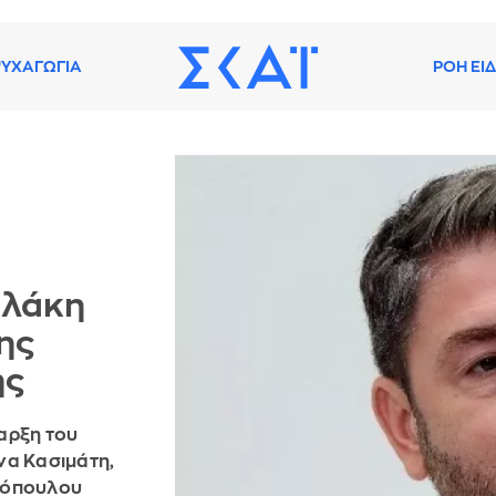
ΥΧΑΓΩΓΙΑ
ΡΟΗ ΕΙ
υλάκη
ης
ης
αρξη του
να Κασιμάτη,
ακόπουλου