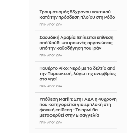
Τραυματισμός 53χρονου ναυτικού
κατά την πρόσδεση πλοίου στη Ρόδο
ΠΡΙΝ ΑΠΌ 1 ΏΡΑ
Σαουδική Αραβία: Επίκειται επίθεση
από Χούθι και ιρακινές οργανώσεις
υπό την καθοδήγηση του Ιράν
ΠΡΙΝ ΑΠΌ 1 ΏΡΑ
Πουέρτο Ρίκο: Νερό με το δελτίο από
την Παρασκευή, λόγω της ανομβρίας
στο νησί
ΠΡΙΝ ΑΠΌ 1 ΏΡΑ
Υπόθεση Marfin: Στη ΓΑΔΑ η 46χρονη
που κατηγορείται για εμπλοκή στη
φονική επίθεση - Το πρωί θα
μεταφερθεί στην Εισαγγελία
ΠΡΙΝ ΑΠΌ 1 ΏΡΑ