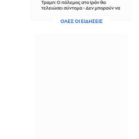
Τραμπ: Ο πόλεμος στο Ιράν θα
τελειώσει σύντομα - Δεν μπορούν να
συνεχίσουν για πολύ ακόμη
ΟΛΕΣ ΟΙ ΕΙΔΗΣΕΙΣ
ΠΡΙΝ ΑΠΌ 1 ΏΡΑ
Θαλάσσια ρύπανση στη Δραπετσώνα
– Συνελήφθη ο πλοίαρχος
δεξαμενόπλοιου
ΠΡΙΝ ΑΠΌ 1 ΏΡΑ
Διάσωση 30χρονης μετά από πτώση
από την υψηλή γέφυρα της Χαλκίδας
ΠΡΙΝ ΑΠΌ 1 ΏΡΑ
Οι τιμές της βενζίνης αυξήθηκαν
εξαιτίας του πολέμου του Τραμπ στο
Ιράν, και όχι λόγω της απληστίας των
πετρελαϊκών εταιρειών
ΠΡΙΝ ΑΠΌ 1 ΏΡΑ
Η SpaceX θα κατασκευάσει
σταθμούς παραγωγής ηλεκτρικής