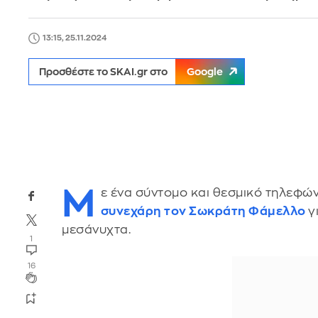
13:15, 25.11.2024
Προσθέστε το SKAI.gr στο
Google
Μ
ε ένα σύντομο και θεσμικό τηλεφ
συνεχάρη τον Σωκράτη Φάμελλο
γ
μεσάνυχτα.
1
16