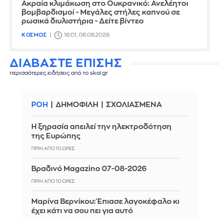
Ακραία κλιμάκωση στο Ουκρανικό: Ανελέητοι
βομβαρδισμοί - Μεγάλες στήλες καπνού σε
ρωσικά διυλιστήρια - Δείτε βίντεο
ΚΟΣΜΟΣ
16:01, 06.08.2026
ΔΙΑΒΑΣΤΕ ΕΠΙΣΗΣ
περισσότερες ειδήσεις από το skai.gr
ΡΟΗ
ΔΗΜΟΦΙΛΗ
ΣΧΟΛΙΑΣΜΕΝΑ
Η ξηρασία απειλεί την ηλεκτροδότηση
της Ευρώπης
ΠΡΙΝ ΑΠΌ 10 ΏΡΕΣ
Βραδινό Magazino 07-08-2026
ΠΡΙΝ ΑΠΌ 10 ΏΡΕΣ
Μαρίνα Βερνίκου: Έπιασε λαγοκέφαλο κι
έχει κάτι να σου πει για αυτό