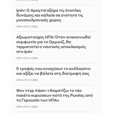
ΠΡΙΝ ΑΠΌ 11 ΏΡΕΣ
Ιράν: Ο Αραγτσί εξήρε τις ένοπλες
δυνάμεις και κάλεσε σε ενότητα τις
μουσουλμανικές χώρες
ΠΡΙΝ ΑΠΌ 11 ΏΡΕΣ
Αξιωματούχος ΗΠΑ: Όταν ανακοινωθεί
συμφωνία για το Ορμούζ, θα
τερματιστεί ο ναυτικός αποκλεισμός
στο Ιράν
ΠΡΙΝ ΑΠΌ 11 ΏΡΕΣ
5 τροφές που ενισχύουν το κολλαγόνο
και αξίζει να βάλετε στη διατροφή σας
ΠΡΙΝ ΑΠΌ 11 ΏΡΕΣ
Φον ντερ Λάιεν: «Χαιρετίζω το νέο
πακέτο κυρώσεων κατά της Ρωσίας από
τη Γερουσία των ΗΠΑ»
ΠΡΙΝ ΑΠΌ 11 ΏΡΕΣ