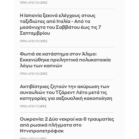
ΠΡΙΝ ΑΠΌ 10 ΏΡΕΣ
Η Ισπανία ξεκινά ελέγχους στους
ταξιδιώτες από Ιταλία - Από τα
μεσάνυχτα του Σαββάτου έως τις 7
Σεπτεμβρίου
ΠΡΙΝ ΑΠΌ 10 ΏΡΕΣ
Φωτιά σε κατάστημα στον Άλιμο:
Εκκενώθηκε προληπτικά πολυκατοικία
λόγω των καπνών
ΠΡΙΝ ΑΠΌ 10 ΏΡΕΣ
Ακτιβίστριες ζητούν την ακύρωση των
συναυλιών του Τζάρεντ Λέτο μετά τις
κατηγορίες για σεξουαλική κακοποίηση
ΠΡΙΝ ΑΠΌ 11 ΏΡΕΣ
Ουκρανία: 2 Δύο νεκροί και 6 τραυματίες
από ρωσικά πλήγματα στο
Ντνιπροπετρόφσκ