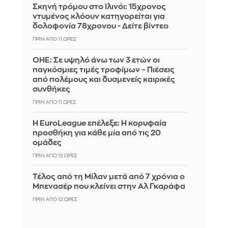
Σκηνή τρόμου στο Ιλινόι: 15χρονος
ντυμένος κλόουν κατηγορείται για
δολοφονία 78χρονου - Δείτε βίντεο
ΠΡΙΝ ΑΠΌ 11 ΏΡΕΣ
ΟΗΕ: Σε υψηλό άνω των 3 ετών οι
παγκόσμιες τιμές τροφίμων – Πιέσεις
από πολέμους και δυσμενείς καιρικές
συνθήκες
ΠΡΙΝ ΑΠΌ 11 ΏΡΕΣ
Η EuroLeague επέλεξε: Η κορυφαία
προσθήκη για κάθε μία από τις 20
ομάδες
ΠΡΙΝ ΑΠΌ 12 ΏΡΕΣ
Τέλος από τη Μίλαν μετά από 7 χρόνια ο
Μπενασέρ που κλείνει στην Αλ Γκαράφα
ΠΡΙΝ ΑΠΌ 12 ΏΡΕΣ