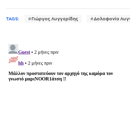
TAGS:
Γιώργος Λυγγερίδης
Δολοφονία Λυγγε