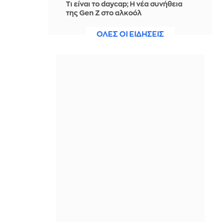
Τι είναι το daycap; Η νέα συνήθεια
της Gen Z στο αλκοόλ
ΠΡΙΝ ΑΠΌ 16 ΏΡΕΣ
ΟΛΕΣ ΟΙ ΕΙΔΗΣΕΙΣ
«Αγνώριστος» ο 74χρονος Τζον
Γκούντμαν: Προκάλεσε σοκ στους
θαυμαστές του με την απώλεια 90
κιλών
ΠΡΙΝ ΑΠΌ 16 ΏΡΕΣ
ΕΛΓΕΚΑ: Προληπτική ανάκληση
προϊόντος μαρμελάδας
ΠΡΙΝ ΑΠΌ 16 ΏΡΕΣ
Λίλα Μπακλέση: Η πρώτη της
φωτογραφία από το μαιευτήριο ήταν
από το χέρι της καλύτερής της φίλης
ΠΡΙΝ ΑΠΌ 16 ΏΡΕΣ
ΝΒΑ: Στην κορυφή του Top-10 των
καρφωμάτων για τη σεζόν 2025/26
ο Άντονι Μπλακ