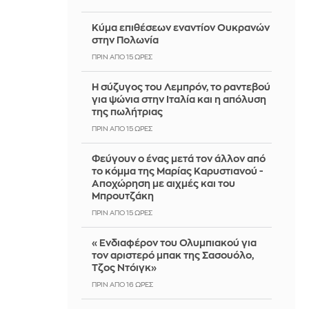
Κύμα επιθέσεων εναντίον Ουκρανών
στην Πολωνία
ΠΡΙΝ ΑΠΌ 15 ΏΡΕΣ
Η σύζυγος του Λεμπρόν, το ραντεβού
για ψώνια στην Ιταλία και η απόλυση
της πωλήτριας
ΠΡΙΝ ΑΠΌ 15 ΏΡΕΣ
Φεύγουν ο ένας μετά τον άλλον από
το κόμμα της Μαρίας Καρυστιανού -
Αποχώρηση με αιχμές και του
Μπρουτζάκη
ΠΡΙΝ ΑΠΌ 15 ΏΡΕΣ
«Ενδιαφέρον του Ολυμπιακού για
τον αριστερό μπακ της Σασουόλο,
Τζος Ντόιγκ»
ΠΡΙΝ ΑΠΌ 16 ΏΡΕΣ