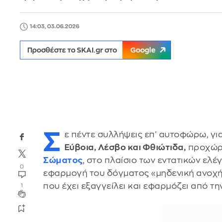
14:03, 03.06.2026
Προσθέστε το SKAI.gr στο
Google
Σ
ε πέντε συλλήψεις επ' αυτοφώρω, γι
Εύβοια, Λέσβο και Φθιώτιδα,
προχώρη
Σώματος
, στο πλαίσιο των εντατικών ελέ
0
εφαρμογή του δόγματος «μηδενική ανοχή 
που έχει εξαγγείλει και εφαρμόζει από τη
1