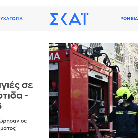
ΥΧΑΓΩΓΙΑ
ΡΟΗ ΕΙ
γιές σε
ώτιδα -
6
οχώρησαν σε
γματος