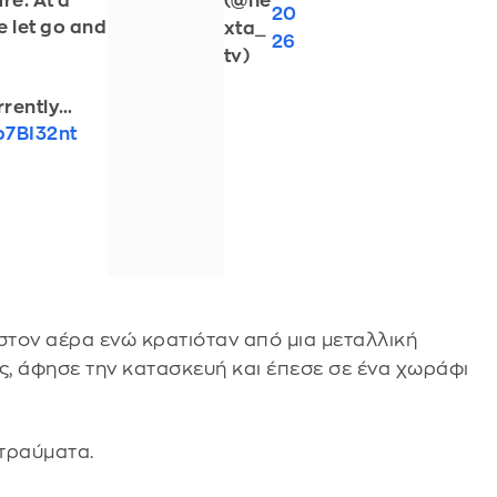
(@ne
re. At a
20
e let go and
xta_
26
tv)
rrently…
p7BI32nt
στον αέρα ενώ κρατιόταν από μια μεταλλική
, άφησε την κατασκευή και έπεσε σε ένα χωράφι
τραύματα.