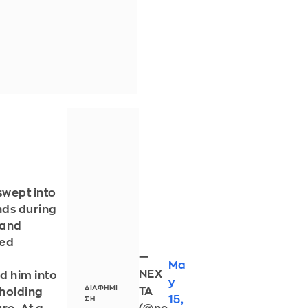
swept into
nds during
 and
ved
—
Ma
NEX
ed him into
y
TA
 holding
15,