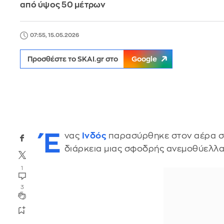
από ύψος 50 μέτρων
07:55, 15.05.2026
Προσθέστε το SKAI.gr στο
Google
Έ
νας
Ινδός
παρασύρθηκε στον αέρα σα
διάρκεια μιας σφοδρής ανεμοθύελλα
1
3