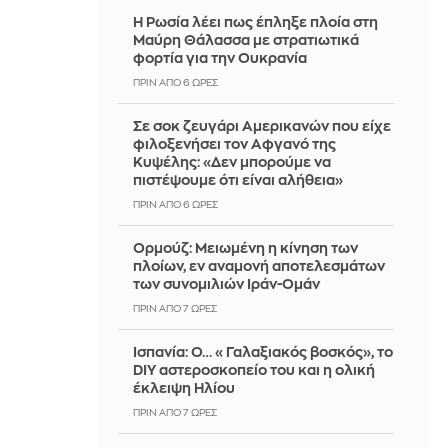
Η Ρωσία λέει πως έπληξε πλοία στη
Μαύρη Θάλασσα με στρατιωτικά
φορτία για την Ουκρανία
ΠΡΙΝ ΑΠΌ 6 ΏΡΕΣ
Σε σοκ ζευγάρι Αμερικανών που είχε
φιλοξενήσει τον Αφγανό της
Κυψέλης: «Δεν μπορούμε να
πιστέψουμε ότι είναι αλήθεια»
ΠΡΙΝ ΑΠΌ 6 ΏΡΕΣ
Ορμούζ: Μειωμένη η κίνηση των
πλοίων, εν αναμονή αποτελεσμάτων
των συνομιλιών Ιράν-Ομάν
ΠΡΙΝ ΑΠΌ 7 ΏΡΕΣ
Ισπανία: Ο… «Γαλαξιακός βοσκός», το
DIY αστεροσκοπείο του και η ολική
έκλειψη Ηλίου
ΠΡΙΝ ΑΠΌ 7 ΏΡΕΣ