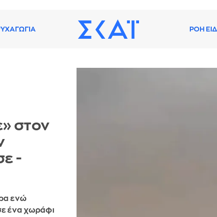
ΥΧΑΓΩΓΙΑ
ΡΟΗ ΕΙ
ε» στον
ν
ε -
έρα ενώ
σε ένα χωράφι