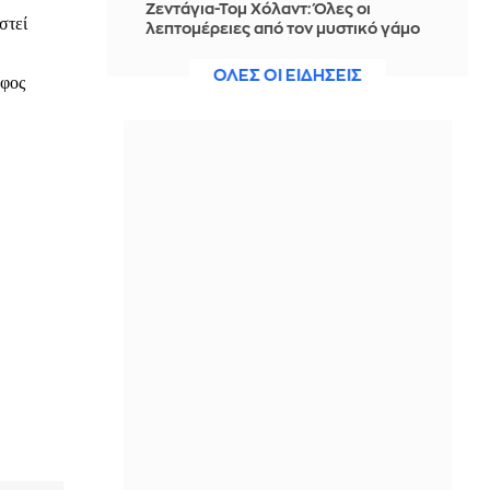
Ζεντάγια-Τομ Χόλαντ: Όλες οι
λεπτομέρειες από τον μυστικό γάμο
των 500.000 λιρών
ΟΛΕΣ ΟΙ ΕΙΔΗΣΕΙΣ
ΠΡΙΝ ΑΠΌ 7 ΏΡΕΣ
Μυστράς: Από φυσικά αίτια ο
θάνατος του 90χρονου, η πρώτη
εκτίμηση του ιατροδικαστή
ΠΡΙΝ ΑΠΌ 7 ΏΡΕΣ
Η Αργεντινή εντάσσει 3 συμμορίες
του Ισημερινού στις τρομοκρατικές
οργανώσεις
ΠΡΙΝ ΑΠΌ 7 ΏΡΕΣ
Τέσσερις νεκροί από τα πυρά μαθητή
σε σχολείο της Ταϊλάνδης -
Αυτοκτόνησε ο δράστης
ΠΡΙΝ ΑΠΌ 7 ΏΡΕΣ
Υεμένη: 58 νεκροί σε επιθέσεις των
Χούθι – 11 τραυματίες στη Σαουδική