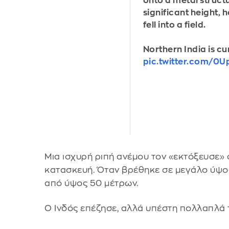
onto a metal structu
significant height, h
fell into a field.
Northern India is cu
pic.twitter.com/0U
Μια ισχυρή ριπή ανέμου τον «εκτόξευσε» 
κατασκευή. Όταν βρέθηκε σε μεγάλο ύψος
από ύψος 50 μέτρων.
Ο Ινδός επέζησε, αλλά υπέστη πολλαπλά 