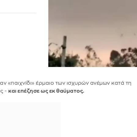
ν «παιχνίδι» έρμαιο των ισχυρών ανέμων κατά τη
ς -
και επέζησε ως εκ θαύματος.