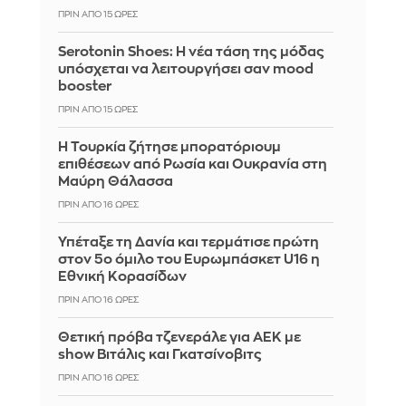
ΠΡΙΝ ΑΠΌ 15 ΏΡΕΣ
Serotonin Shoes: Η νέα τάση της μόδας
υπόσχεται να λειτουργήσει σαν mood
booster
ΠΡΙΝ ΑΠΌ 15 ΏΡΕΣ
Η Τουρκία ζήτησε μπορατόριουμ
επιθέσεων από Ρωσία και Ουκρανία στη
Μαύρη Θάλασσα
ΠΡΙΝ ΑΠΌ 16 ΏΡΕΣ
Υπέταξε τη Δανία και τερμάτισε πρώτη
στον 5ο όμιλο του Ευρωμπάσκετ U16 η
Εθνική Κορασίδων
ΠΡΙΝ ΑΠΌ 16 ΏΡΕΣ
Θετική πρόβα τζενεράλε για ΑΕΚ με
show Βιτάλις και Γκατσίνοβιτς
ΠΡΙΝ ΑΠΌ 16 ΏΡΕΣ