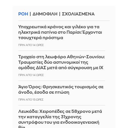
ΡΟΗ
ΔΗΜΟΦΙΛΗ
ΣΧΟΛΙΑΣΜΕΝΑ
Υποχρεωτικά κράνος και γιλέκο για τα
ηλεκτρικά πατίνια στο Παρίσι: Έρχονται
τσουχτερά πρόστιμα
ΠΡΙΝ ΑΠΌ 14 ΏΡΕΣ
Τροχαίο στη λεωφόρο Αθηνών-Σουνίου:
Τραυματίες δύο αστυνομικοί της
ομάδας ΔΙΑΣ μετά από σύγκρουση με ΙΧ
ΠΡΙΝ ΑΠΌ 14 ΏΡΕΣ
Άγιο Όρος: Θρησκευτικός τουρισμός σε
άνοδο, έσοδα σε πτώση
ΠΡΙΝ ΑΠΌ 15 ΏΡΕΣ
Λευκάδα: Χειροπέδες σε 58χρονο μετά
την καταγγελία της 31χρονης
συντρόφου του για ενδοοικογενειακή
βία