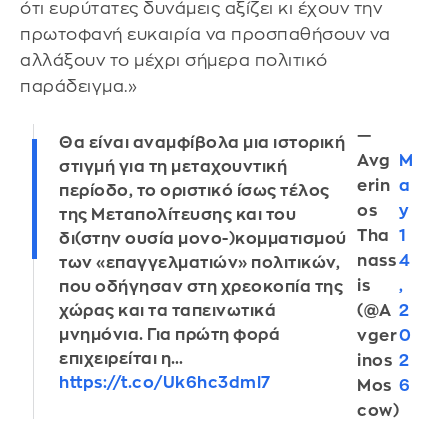
ότι ευρύτατες δυνάμεις αξίζει κι έχουν την
πρωτοφανή ευκαιρία να προσπαθήσουν να
αλλάξουν το μέχρι σήμερα πολιτικό
παράδειγμα.»
—
Θα είναι αναμφίβολα μια ιστορική
Avg
M
στιγμή για τη μεταχουντική
erin
a
περίοδο, το οριστικό ίσως τέλος
os
y
της Μεταπολίτευσης και του
Tha
1
δι(στην ουσία μονο-)κομματισμού
nass
4
των «επαγγελματιών» πολιτικών,
is
,
που οδήγησαν στη χρεοκοπία της
χώρας και τα ταπεινωτικά
(@A
2
μνημόνια. Για πρώτη φορά
vger
0
επιχειρείται η…
inos
2
https://t.co/Uk6hc3dml7
Mos
6
cow)