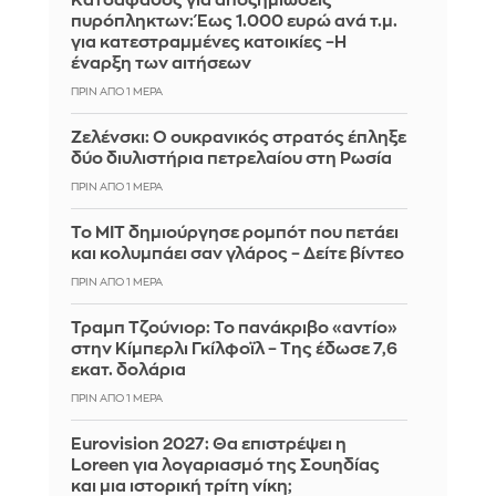
Κατσαφάδος για αποζημιώσεις
πυρόπληκτων: Έως 1.000 ευρώ ανά τ.μ.
για κατεστραμμένες κατοικίες –Η
έναρξη των αιτήσεων
ΠΡΙΝ ΑΠΌ 1 ΜΈΡΑ
Ζελένσκι: Ο ουκρανικός στρατός έπληξε
δύο διυλιστήρια πετρελαίου στη Ρωσία
ΠΡΙΝ ΑΠΌ 1 ΜΈΡΑ
Το MIT δημιούργησε ρομπότ που πετάει
και κολυμπάει σαν γλάρος – Δείτε βίντεο
ΠΡΙΝ ΑΠΌ 1 ΜΈΡΑ
Τραμπ Τζούνιορ: Το πανάκριβο «αντίο»
στην Κίμπερλι Γκίλφοϊλ – Της έδωσε 7,6
εκατ. δολάρια
ΠΡΙΝ ΑΠΌ 1 ΜΈΡΑ
Eurovision 2027: Θα επιστρέψει η
Loreen για λογαριασμό της Σουηδίας
και μια ιστορική τρίτη νίκη;