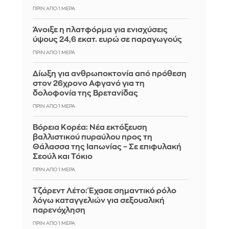
ΠΡΙΝ ΑΠΌ 1 ΜΈΡΑ
Άνοιξε η πλατφόρμα για ενισχύσεις
ύψους 24,6 εκατ. ευρώ σε παραγωγούς
ΠΡΙΝ ΑΠΌ 1 ΜΈΡΑ
Δίωξη για ανθρωποκτονία από πρόθεση
στον 26χρονο Αφγανό για τη
δολοφονία της Βρετανίδας
ΠΡΙΝ ΑΠΌ 1 ΜΈΡΑ
Βόρεια Κορέα: Νέα εκτόξευση
βαλλιστικού πυραύλου προς τη
Θάλασσα της Ιαπωνίας – Σε επιφυλακή
Σεούλ και Τόκιο
ΠΡΙΝ ΑΠΌ 1 ΜΈΡΑ
Τζάρεντ Λέτο: Έχασε σημαντικό ρόλο
λόγω καταγγελιών για σεξουαλική
παρενόχληση
ΠΡΙΝ ΑΠΌ 1 ΜΈΡΑ