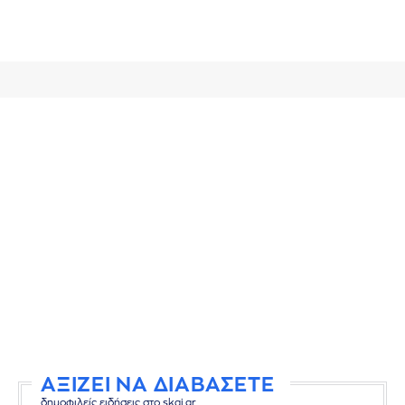
ΑΞΙΖΕΙ ΝΑ ΔΙΑΒΑΣΕΤΕ
δημοφιλείς ειδήσεις στο skai.gr