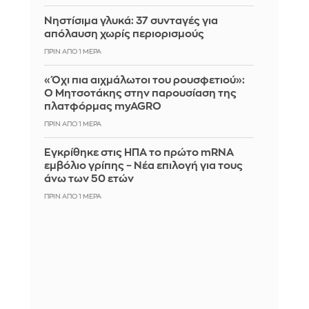
Νηστίσιμα γλυκά: 37 συνταγές για
απόλαυση χωρίς περιορισμούς
ΠΡΙΝ ΑΠΌ 1 ΜΈΡΑ
«Όχι πια αιχμάλωτοι του ρουσφετιού»:
Ο Μητσοτάκης στην παρουσίαση της
πλατφόρμας myAGRO
ΠΡΙΝ ΑΠΌ 1 ΜΈΡΑ
Εγκρίθηκε στις ΗΠΑ το πρώτο mRNA
εμβόλιο γρίπης – Νέα επιλογή για τους
άνω των 50 ετών
ΠΡΙΝ ΑΠΌ 1 ΜΈΡΑ