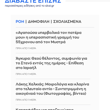
ΔΙΑΒΑΣΤΕ ΕΠΙΣΗΣ
περισσότερες ειδήσεις από το skai.gr
ΡΟΗ
ΔΗΜΟΦΙΛΗ
ΣΧΟΛΙΑΣΜΕΝΑ
«Αγαπούσα υπερβολικά τον πατέρα
μου» η υπερασπιστική γραμμή του
55χρονου από τον Μυστρά
ΠΡΙΝ ΑΠΌ 1 ΜΈΡΑ
Άγκυρα: Θεού θέλοντος, συμφωνία για
το Στενό εντός της ημέρας - Επίθεση
στο Ισραήλ
ΠΡΙΝ ΑΠΌ 1 ΜΈΡΑ
Λάκης Χαλκιάς: Mοιρολόγια και κλαρίνα
στο τελευταίο αντίο - Συντετριμμένη η
οικογένειά του (Φωτογραφίες, βίντεο)
ΠΡΙΝ ΑΠΌ 1 ΜΈΡΑ