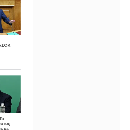
ΠΑΣΟΚ
Το
ράτος
ε με