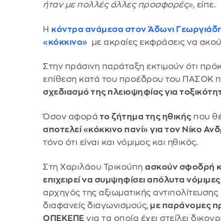
ήταν με πολλές άλλες προσφορές»,
είπε.
Η
κόντρα ανάμεσα στον Άδωνι Γεωργιάδη 
«κόκκινο»
με ακραίες εκφράσεις να ακού
Στην πράσινη παράταξη εκτιμούν ότι πρόκ
επίθεση κατά του προέδρου του ΠΑΣΟΚ π
σχεδιασμό της πλειοψηφίας για τοξικότητ
Όσον αφορά
το ζήτημα της ηθικής
που θέ
αποτελεί «κόκκινο πανί» για τον Νίκο Α
τόνο ότι είναι και νόμιμος και ηθικός.
Στη Χαριλάου Τρικούπη
ασκούν σφοδρή κρ
επιχειρεί να συμψηφίσει απόλυτα νόμιμες
αρχηγός της αξιωματικής αντιπολίτευσης 
διαφανείς διαγωνισμούς,
με παράνομες πρ
ΟΠΕΚΕΠΕ
για τα οποία έχει στείλει δικο