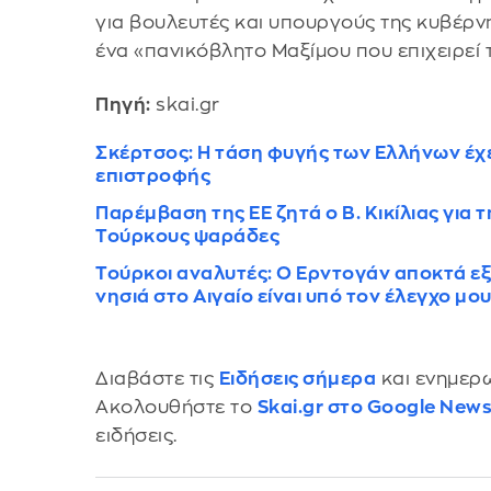
για βουλευτές και υπουργούς της κυβέρνη
ένα «πανικόβλητο Μαξίμου που επιχειρεί τ
Πηγή:
skai.gr
Σκέρτσος: Η τάση φυγής των Ελλήνων έχε
επιστροφής
Παρέμβαση της ΕΕ ζητά ο Β. Κικίλιας για 
Τούρκους ψαράδες
Τούρκοι αναλυτές: Ο Ερντογάν αποκτά εξ
νησιά στο Αιγαίο είναι υπό τον έλεγχο μο
Διαβάστε τις
Ειδήσεις σήμερα
και ενημερω
Ακολουθήστε το
Skai.gr στο Google New
ειδήσεις.