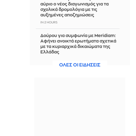
αύριο ο νέος διαγωνισμός για τα
σχολικά δρομολόγια με τις
αυξημένες αποζημιώσεις
IN 2 HOURS
Δούρου για συμφωνία με Meridiam:
Αφήνει ανοικτά ερωτήματα σχετικά
με τα κυριαρχικά δικαιώματα της
Ελλάδας
IN 2 HOURS
ΟΛΕΣ ΟΙ ΕΙΔΗΣΕΙΣ
Καστοριά: Έκτακτα μέτρα για την
καταστολή της διασποράς της
ευλογιάς των προβάτων, έπειτα από
μόλυνση εκτροφών
IN 2 HOURS
Παπασταύρου για Δυτική Αττική:
Άμεσα έργα αποκατάστασης,
αναδάσωση και ενίσχυση της
πρόληψης
IN 2 HOURS