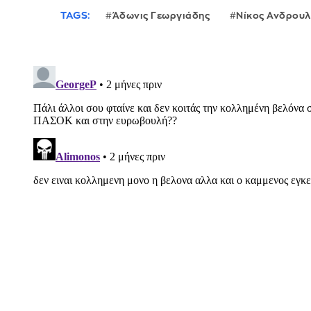
TAGS:
Άδωνις Γεωργιάδης
Νίκος Ανδρου