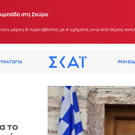
λυμπάδα στη Σκύρο
νουν μέρος 8 πυροσβέστες με 4 οχήματα, ενώ από αέρος κιν
ΥΧΑΓΩΓΙΑ
ΡΟΗ ΕΙ
α το