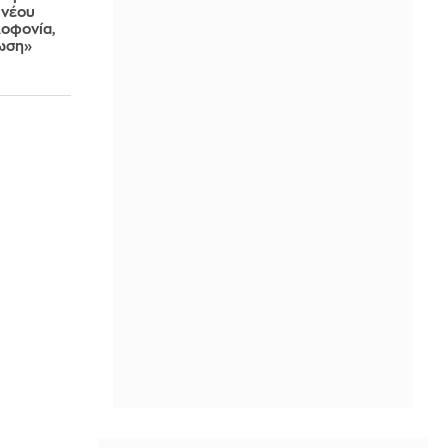
 νέου
λοφονία,
τωση»