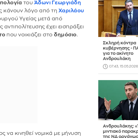
πολογία
του
Άδωνι Γεωργιάδη
ς κάνουν λόγο από τη
Χαριλάου
ουργού Υγείας μετά από
ς αντιπολίτευσης έχει εισπράξει
ητο
που νοικιάζει στο
δημόσιο
.
Σκληρή κόντρα
κυβέρνησης - 
για το ακίνητο
Ανδρουλάκη
07:43, 15.05.2026
Ανδρουλάκης: «
μιντιακό παρακ
ς να κινηθεί νομικά με μήνυση
της ΝΔ οργάνωσ