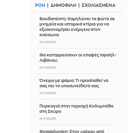
ΡΟΗ
ΔΗΜΟΦΙΛΗ
ΣΧΟΛΙΑΣΜΕΝΑ
Βουδαπέστη: Χαμηλώνει τα φώτα σε
μνημεία και ιστορικά κτίρια για να
εξοικονομήσει ενέργεια στον
καύσωνα
IN 2 HOURS
Θα καταρρεύσουν οι επαφές Ισραήλ-
Λιβάνου;
IN 2 HOURS
Όνειρο με ψάρια: Τι προσπαθεί να
σας πει το υποσυνείδητό σας
IN 2 HOURS
Πυρκαγιά στην περιοχή Κολυμπάδα
στη Σκύρο
IN 2 HOURS
Θεσσαλονίκη: Στον «αέρα» από