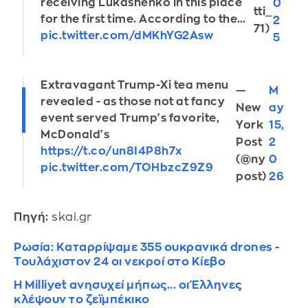
receiving Lukashenko in this place
0
tti_
for the first time. According to the…
2
71)
pic.twitter.com/dMKhYG2Asw
5
Extravagant Trump-Xi tea menu
—
M
revealed - as those not at fancy
New
ay
event served Trump's favorite,
York
15,
McDonald's
Post
2
https://t.co/un8I4P8h7x
(@ny
0
pic.twitter.com/TOHbzcZ9Z9
post)
26
Πηγή:
skai.gr
Ρωσία: Καταρρίψαμε 355 ουκρανικά drones -
Τουλάχιστον 24 οι νεκροί στο Κίεβο
Η Milliyet ανησυχεί μήπως... οι Έλληνες
κλέψουν το ζεϊμπέκικο