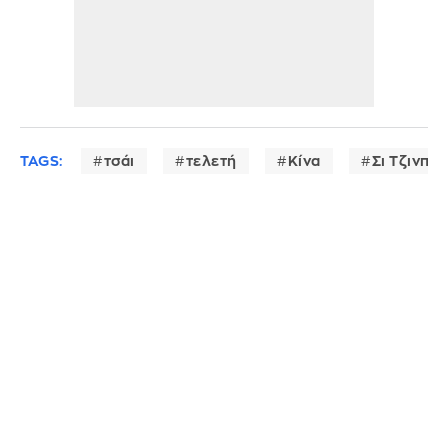
TAGS:
τσάι
τελετή
Κίνα
Σι Τζινπίν