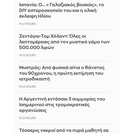
Ισπανία: Ο… «Γαλαξιακός βοσκός», το
DIY αστεροσκοπείο του και η ολική
έκλειψη Ηλίου
IN 2 HOURS
Ζεντάγια-Τομ Χόλαντ: Όλες οι
λεπτομέρειες από τον μυστικό γάμο των
500.000 λιρών
IN 2 HOURS
Μυστράς: Από φυσικά αίτια ο θάνατος
του 90χρονου, η πρώτη εκτίμηση του
ιατροδικαστή
IN 2 HOURS
Η Αργεντινή εντάσσει 3 συμμορίες του
Ισημερινού στις τρομοκρατικές
οργανώσεις
IN 2 HOURS
Τέσσερις νεκροί από τα πυρά μαθητή σε