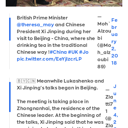
—
British Prime Minister
Fe
Moh`
@theresa_may
and Chinese
br
Alzou
President Xi Jinping during her
ua
bi
visit to Beijing - China, where she
ry
(@Mo
drinking tea in the traditional
2,
Chinese way !
#China
#UK
#Jo
h_alz
20
pic.twitter.com/EeYjlzcrLP
oubi
18
89)
🇧🇾🇨🇳 Meanwhile Lukashenko and
J
Xi Jinping's talks began in Beijing.
—
u
Zla
n
The meeting is taking place in
tti7
e
Zhongnanhai, the residence of the
1
4,
Chinese leader. At the beginning of
(@
2
the talks, Xi Jinping said that he was
Zla