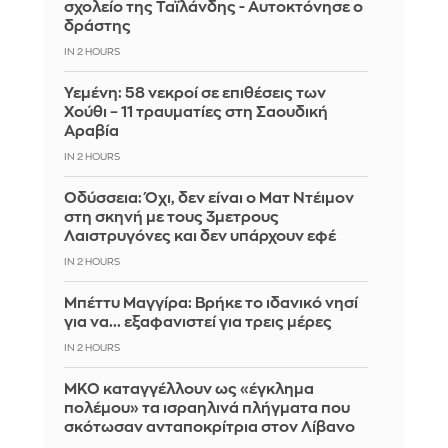
σχολείο της Ταϊλάνδης - Αυτοκτόνησε ο
δράστης
IN 2 HOURS
Υεμένη: 58 νεκροί σε επιθέσεις των
Χούθι – 11 τραυματίες στη Σαουδική
Αραβία
IN 2 HOURS
Οδύσσεια: Όχι, δεν είναι ο Ματ Ντέιμον
στη σκηνή με τους 3μετρους
Λαιστρυγόνες και δεν υπάρχουν εφέ
IN 2 HOURS
Μπέττυ Μαγγίρα: Βρήκε το ιδανικό νησί
για να... εξαφανιστεί για τρεις μέρες
IN 2 HOURS
ΜΚΟ καταγγέλλουν ως «έγκλημα
πολέμου» τα ισραηλινά πλήγματα που
σκότωσαν ανταποκρίτρια στον Λίβανο