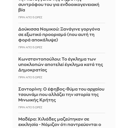
συντρόφου του για ενδοοικογενειακή
βία
ΠΡΙΝ ΑΠΌ 5 ΏΡΕΣ
Δούκισσα Νομικού: Ξανάγινε γοργόνα
σε εξωτικό προορισμό (που αυτή τη
φορά αποκάλυψε)
ΠΡΙΝ ΑΠΌ 5 ΏΡΕΣ
Κωνσταντοπούλου: Το έγκλημα των
υποκλοπών αποτελεί έγκλημα κατά της
Δημοκρατίας
ΠΡΙΝ ΑΠΌ 5 ΏΡΕΣ
Σαντορίνη: Ο έφηβος-θύμα του αρχαίου
τσουνάμι που αλλάζει την ιστορία της
Μινωικής Κρήτης
ΠΡΙΝ ΑΠΌ 5 ΏΡΕΣ
Μαδέρα: Χιλιάδες μαζεύτηκαν σε
εκκλησία - Νόμιζαν ότι παντρεύονται ο