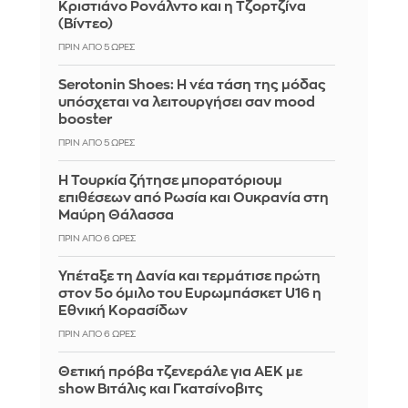
Κριστιάνο Ρονάλντο και η Τζορτζίνα
(Βίντεο)
ΠΡΙΝ ΑΠΌ 6 ΏΡΕΣ
Serotonin Shoes: Η νέα τάση της μόδας
υπόσχεται να λειτουργήσει σαν mood
booster
ΠΡΙΝ ΑΠΌ 6 ΏΡΕΣ
Η Τουρκία ζήτησε μπορατόριουμ
επιθέσεων από Ρωσία και Ουκρανία στη
Μαύρη Θάλασσα
ΠΡΙΝ ΑΠΌ 6 ΏΡΕΣ
Υπέταξε τη Δανία και τερμάτισε πρώτη
στον 5ο όμιλο του Ευρωμπάσκετ U16 η
Εθνική Κορασίδων
ΠΡΙΝ ΑΠΌ 6 ΏΡΕΣ
Θετική πρόβα τζενεράλε για ΑΕΚ με
show Βιτάλις και Γκατσίνοβιτς