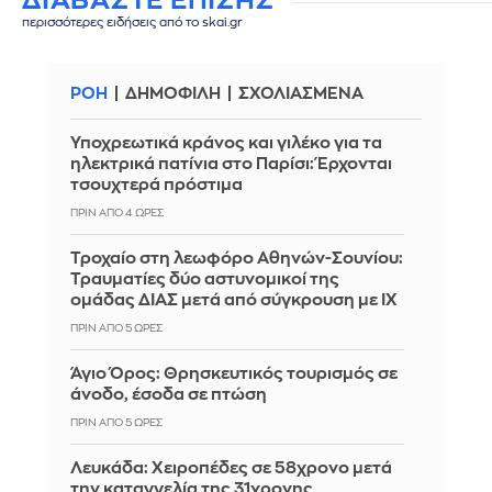
περισσότερες ειδήσεις από το skai.gr
ΡΟΗ
ΔΗΜΟΦΙΛΗ
ΣΧΟΛΙΑΣΜΕΝΑ
Υποχρεωτικά κράνος και γιλέκο για τα
ηλεκτρικά πατίνια στο Παρίσι: Έρχονται
τσουχτερά πρόστιμα
ΠΡΙΝ ΑΠΌ 4 ΏΡΕΣ
Τροχαίο στη λεωφόρο Αθηνών-Σουνίου:
Τραυματίες δύο αστυνομικοί της
ομάδας ΔΙΑΣ μετά από σύγκρουση με ΙΧ
ΠΡΙΝ ΑΠΌ 5 ΏΡΕΣ
Άγιο Όρος: Θρησκευτικός τουρισμός σε
άνοδο, έσοδα σε πτώση
ΠΡΙΝ ΑΠΌ 5 ΏΡΕΣ
Λευκάδα: Χειροπέδες σε 58χρονο μετά
την καταγγελία της 31χρονης