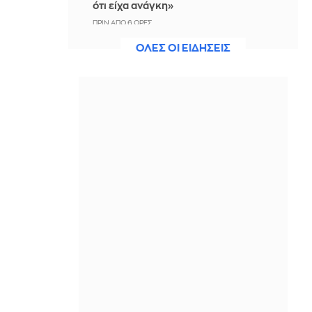
ότι είχα ανάγκη»
ΠΡΙΝ ΑΠΌ 6 ΏΡΕΣ
ΟΛΕΣ ΟΙ ΕΙΔΗΣΕΙΣ
Η ξηρασία απειλεί την
ηλεκτροδότηση της Ευρώπης
ΠΡΙΝ ΑΠΌ 7 ΏΡΕΣ
Βραδινό Magazino 07-08-2026
ΠΡΙΝ ΑΠΌ 7 ΏΡΕΣ
Μαρίνα Βερνίκου: Έπιασε
λαγοκέφαλο κι έχει κάτι να σου πει
για αυτό
ΠΡΙΝ ΑΠΌ 7 ΏΡΕΣ
Η Ισπανία ξεκινά ελέγχους στους
ταξιδιώτες από Ιταλία - Από τα
μεσάνυχτα του Σαββάτου έως τις 7
Σεπτεμβρίου
ΠΡΙΝ ΑΠΌ 7 ΏΡΕΣ