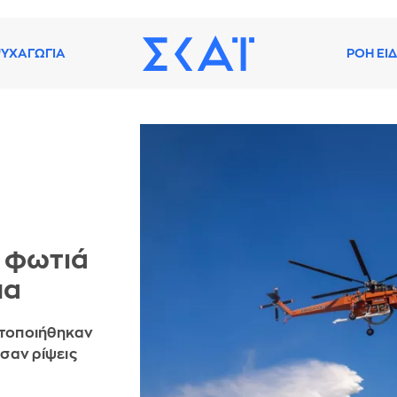
ΥΧΑΓΩΓΙΑ
ΡΟΗ ΕΙ
 φωτιά
μα
ητοποιήθηκαν
σαν ρίψεις