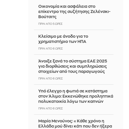
Οικονομία και ασφάλεια στο
επίκεντρο της συζήτησης Ζελένσκι-
Βούτσιτς
ΠΡΙΝ ΑΠΌ 5 ΏΡΕΣ
Κλείσιμο με άνοδο για το
χρηματιστήριο των ΗΠΑ
ΠΡΙΝ ΑΠΌ 6 ΏΡΕΣ
Άνοιξε ξανά το σύστημα ΕΑΕ 2025
για διορθώσεις και συμπληρώσεις
στοιχείων από τους παραγωγούς
ΠΡΙΝ ΑΠΌ 6 ΏΡΕΣ
Yπό έλεγχο η φωτιά σε κατάστημα
στον Άλιμο: Εκκενώθηκε προληπτικά
πολυκατοικία λόγω των καπνών
ΠΡΙΝ ΑΠΌ 6 ΏΡΕΣ
Μαρία Μενούνος: «Κάθε χρόνο η
Ελλάδα μού δίνει κάτι που δεν ήξερα