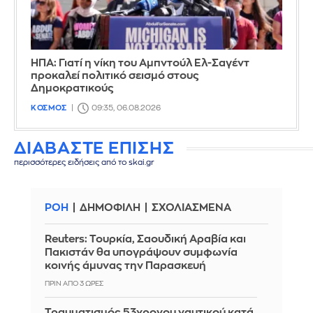
ΗΠΑ: Γιατί η νίκη του Αμπντούλ Ελ-Σαγέντ
προκαλεί πολιτικό σεισμό στους
Δημοκρατικούς
ΚΟΣΜΟΣ
09:35, 06.08.2026
ΔΙΑΒΑΣΤΕ ΕΠΙΣΗΣ
περισσότερες ειδήσεις από το skai.gr
ΡΟΗ
ΔΗΜΟΦΙΛΗ
ΣΧΟΛΙΑΣΜΕΝΑ
Reuters: Τουρκία, Σαουδική Αραβία και
Πακιστάν θα υπογράψουν συμφωνία
κοινής άμυνας την Παρασκευή
ΠΡΙΝ ΑΠΌ 3 ΏΡΕΣ
Τραυματισμός 53χρονου ναυτικού κατά