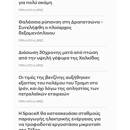
για πολύ ακόμη
ΠΡΙΝ ΑΠΌ 4 ΏΡΕΣ
Θαλάσσια ρύπανση στη Δραπετσώνα –
Συνελήφθη ο πλοίαρχος
δεξαμενόπλοιου
ΠΡΙΝ ΑΠΌ 4 ΏΡΕΣ
Διάσωση 30χρονης μετά από πτώση
από την υψηλή γέφυρα της Χαλκίδας
ΠΡΙΝ ΑΠΌ 4 ΏΡΕΣ
Οι τιμές της βενζίνης αυξήθηκαν
εξαιτίας του πολέμου του Τραμπ στο
Ιράν, και όχι λόγω της απληστίας των
πετρελαϊκών εταιρειών
ΠΡΙΝ ΑΠΌ 4 ΏΡΕΣ
Η SpaceX θα κατασκευάσει σταθμούς
παραγωγής ηλεκτρικής ενέργειας για
να τροφοδοτεί εργοστάσιο μικροτσίπ