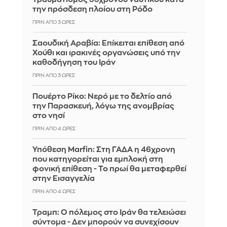
την πρόσδεση πλοίου στη Ρόδο
ΠΡΙΝ ΑΠΌ 3 ΏΡΕΣ
Σαουδική Αραβία: Επίκειται επίθεση από
Χούθι και ιρακινές οργανώσεις υπό την
καθοδήγηση του Ιράν
ΠΡΙΝ ΑΠΌ 3 ΏΡΕΣ
Πουέρτο Ρίκο: Νερό με το δελτίο από
την Παρασκευή, λόγω της ανομβρίας
στο νησί
ΠΡΙΝ ΑΠΌ 4 ΏΡΕΣ
Υπόθεση Marfin: Στη ΓΑΔΑ η 46χρονη
που κατηγορείται για εμπλοκή στη
φονική επίθεση - Το πρωί θα μεταφερθεί
στην Εισαγγελία
ΠΡΙΝ ΑΠΌ 4 ΏΡΕΣ
Τραμπ: Ο πόλεμος στο Ιράν θα τελειώσει
σύντομα - Δεν μπορούν να συνεχίσουν