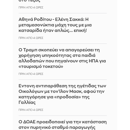
στο Τέξας
ΠΡΙΝ ΑΠΌ 4 ΏΡΕΣ
Αθηνά Ροδίτου - Ελένη Σακκά: Η
μεταμεσονύκτια μάχη τους με μια
κατσαρίδα ήταν απλώς... επική!
ΠΡΙΝ ΑΠΌ 4 ΏΡΕΣ
Ο Τραμπ σκοπεύει να απαγορεύσει τη
χορήγηση υπηκοότητας στα παιδιά
αλλοδαπών που πηγαίνουν στις ΗΠΑ για
«τουρισμό τοκετού»
ΠΡΙΝ ΑΠΌ 4 ΏΡΕΣ
Έντονη αντιπαράθεση της ηγέτιδας των
Οικολόγων με τον Ίλον Μασκ, αφού την
κατηγόρησε για «προδοσία» της
Γαλλίας
ΠΡΙΝ ΑΠΌ 4 ΏΡΕΣ
Ο ΔΟΑΕ προειδοποιεί για την κατάσταση
στον πυρηνικό σταθμό παραγωγής