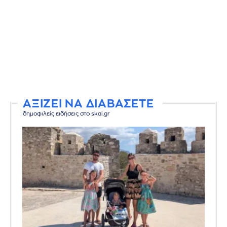
ΑΞΙΖΕΙ ΝΑ ΔΙΑΒΑΣΕΤΕ
δημοφιλείς ειδήσεις στο skai.gr