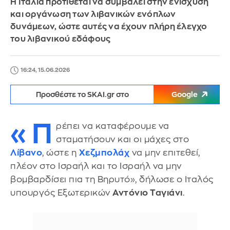
Η Ιταλία προτίθεται να συμβάλει στην ενίσχυση
και οργάνωση των λιβανικών ενόπλων
δυνάμεων, ώστε αυτές να έχουν πλήρη έλεγχο
του λιβανικού εδάφους
16:24, 15.06.2026
Προσθέστε το SKAI.gr στο
Google
«Π
ρέπει να καταφέρουμε να
σταματήσουν και οι μάχες στο
Λίβανο
, ώστε η
Χεζμπολάχ
να μην επιτεθεί,
πλέον στο Ισραήλ και το Ισραήλ να μην
βομβαρδίσει πια τη Βηρυτό», δήλωσε ο Ιταλός
υπουργός Εξωτερικών
Αντόνιο Ταγιάνι
.