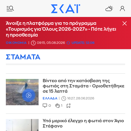
Άνοιξε η πλατφόρμα για το πρόγραμμα
«Τουρισμός για Όλους 2026-2027» - Πότε λήγει
η προσθεσμία
ΟΙΚΟΝΟΜΙΑ
09:15, 05.08.2026
UPDATE: 12:06
ΣΤΑΜΑΤΑ
Βίντεο από την κατάσβεση της
φωτιάς στη Σταμάτα - Οριοθετήθηκε
σε 15 λεπτά
ΕΛΛΑΔΑ
16:27, 28.06.2026
0
1
Υπό μερικό έλεγχο η φωτιά στον Άγιο
Στέφανο