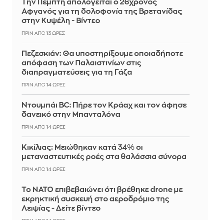
Την Πέμπτη απολογείται ο 26χρονος
Αφγανός για τη δολοφονία της Βρετανίδας
στην Κυψέλη - Βίντεο
ΠΡΙΝ ΑΠΌ 13 ΏΡΕΣ
Πεζεσκιάν: Θα υποστηρίξουμε οποιαδήποτε
απόφαση των Παλαιστινίων στις
διαπραγματεύσεις για τη Γάζα
ΠΡΙΝ ΑΠΌ 14 ΏΡΕΣ
Ντουμπάι BC: Πήρε τον Κράαχ και τον άφησε
δανεικό στην Μπανταλόνα
ΠΡΙΝ ΑΠΌ 14 ΏΡΕΣ
Κικίλιας: Μειώθηκαν κατά 34% οι
μεταναστευτικές ροές στα θαλάσσια σύνορα
ΠΡΙΝ ΑΠΌ 14 ΏΡΕΣ
Το ΝΑΤΟ επιβεβαιώνει ότι βρέθηκε drone με
εκρηκτική συσκευή στο αεροδρόμιο της
Λειψίας - Δείτε βίντεο