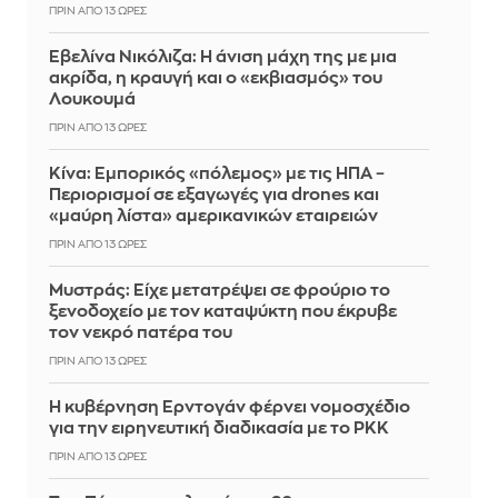
ΠΡΙΝ ΑΠΌ 13 ΏΡΕΣ
Εβελίνα Νικόλιζα: Η άνιση μάχη της με μια
ακρίδα, η κραυγή και ο «εκβιασμός» του
Λουκουμά
ΠΡΙΝ ΑΠΌ 13 ΏΡΕΣ
Κίνα: Εμπορικός «πόλεμος» με τις ΗΠΑ –
Περιορισμοί σε εξαγωγές για drones και
«μαύρη λίστα» αμερικανικών εταιρειών
ΠΡΙΝ ΑΠΌ 13 ΏΡΕΣ
Mυστράς: Είχε μετατρέψει σε φρούριο το
ξενοδοχείο με τον καταψύκτη που έκρυβε
τον νεκρό πατέρα του
ΠΡΙΝ ΑΠΌ 13 ΏΡΕΣ
Η κυβέρνηση Ερντογάν φέρνει νομοσχέδιο
για την ειρηνευτική διαδικασία με το PKK
ΠΡΙΝ ΑΠΌ 13 ΏΡΕΣ