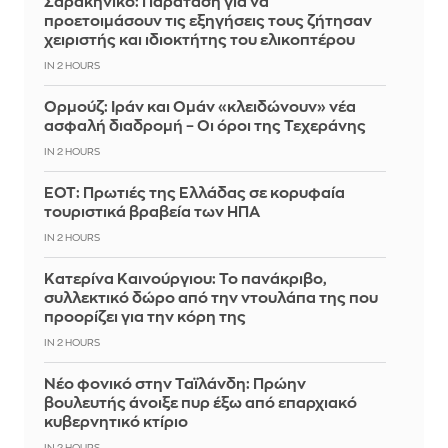
Σαρακήνικο: Παράταση για να
προετοιμάσουν τις εξηγήσεις τους ζήτησαν
χειριστής και ιδιοκτήτης του ελικοπτέρου
IN 2 HOURS
Ορμούζ: Ιράν και Ομάν «κλειδώνουν» νέα
ασφαλή διαδρομή – Οι όροι της Τεχεράνης
IN 2 HOURS
ΕΟΤ: Πρωτιές της Ελλάδας σε κορυφαία
τουριστικά βραβεία των ΗΠΑ
IN 2 HOURS
Κατερίνα Καινούργιου: Το πανάκριβο,
συλλεκτικό δώρο από την ντουλάπα της που
προορίζει για την κόρη της
IN 2 HOURS
Νέο φονικό στην Ταϊλάνδη: Πρώην
βουλευτής άνοιξε πυρ έξω από επαρχιακό
κυβερνητικό κτίριο