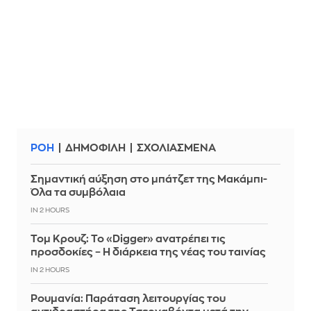
ΡΟΗ
ΔΗΜΟΦΙΛΗ
ΣΧΟΛΙΑΣΜΕΝΑ
Σημαντική αύξηση στο μπάτζετ της Μακάμπι-
Όλα τα συμβόλαια
IN 2 HOURS
Τομ Κρουζ: Το «Digger» ανατρέπει τις
προσδοκίες – Η διάρκεια της νέας του ταινίας
IN 2 HOURS
Ρουμανία: Παράταση λειτουργίας του