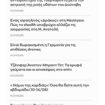
αντιδραστήρα της Τσερναβόντα μετά την
εκτροπή της ροής υδάτων του Δούναβη
IN 2 HOURS
Ένας ισραηλινός «Δράκος» στη Μεσόγειο:
Πώς το stealth υποβρύχιο αλλάζει τις
ισορροπίες στη Μ. Ανατολή
IN 2 HOURS
Είναι θωρακισμένη η Γερμανία για τις
επιθέσεις drones;
IN 2 HOURS
Τζένιφερ Άνιστον-Μπραντ Πιτ: Τα κρυφά
γεύματα και οι επισκέψεις στο σπίτι
IN 2 HOURS
«Νόμοι της καρδιάς»: Όσα θα δείτε αυτή την
εβδομάδα (10-14/08)
IN 2 HOURS