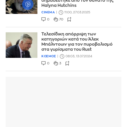
σημαδεύτηκε από τον θάνατο της
Halyna Hutchins
CINEMA
11:00, 27.03.2025
0
70
Τελεσίδικη απόρριψη των
κατηγοριών κατά του Άλεκ
Μπάλντουιν για τον πυροβολισμό
στα γυρίσματα του Rust
ΚΟΣΜΟΣ
08:03, 13.07.2024
0
3