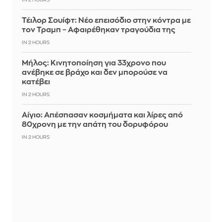
IN 2 HOURS
Τέιλορ Σουίφτ: Νέο επεισόδιο στην κόντρα με
τον Τραμπ – Αφαιρέθηκαν τραγούδια της
IN 2 HOURS
Μήλος: Κινητοποίηση για 33χρονο που
ανέβηκε σε βράχο και δεν μπορούσε να
κατέβει
IN 2 HOURS
Αίγιο: Απέσπασαν κοσμήματα και λίρες από
80χρονη με την απάτη του δορυφόρου
IN 2 HOURS