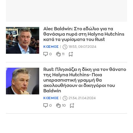
Alec Baldwin: Στο εδώλιο για τα
θανάσιμα πυρά στη Halyna Hutchins
κατά τα γυρίσματα του Rust
ΚΟΣΜΟΣ
18:53, 09.07.2024
0
11
Rust: Πλησιάζει η δίκη για τον θάνατο
της Halyna Hutchins- Ποια
υπερασπιστική γραμμή θα
ακολουθήσουν οι δικηγόροι του
Baldwin
ΚΟΣΜΟΣ
21:34, 21.04.2024
0
10