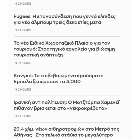
IN 2 HOURS
Fugees: Η επανασύνδεση που γεννά ελπίδες
για νέο άλμπουμ τρεις δεκαετίες μετά
IN 2 HOURS
Το νέο Ειδικό Χωροταξικό Πλαίσιο για τον
τουρισμό: Στρατηγικό εργαλείο για βιώσιμη
τουριστική ανάπτυξη
IN 2 HOURS
Κονγκό: Τα επιβεβαιωμένα κρούσματα
Έμπολα ξεπέρασαν τα 4.000
IN 2 HOURS
Ιρανική αντιπολίτευση: Ο Μοτζτάμπα Χαμενεΐ
πιθανόν βρίσκεται στο «νεκροκρέβατο»
IN 2 HOURS
29,4 χλμ. νέων σιδηροτροχιών στο Μετρό της
Αθήνας - Στο τελικό στάδιο το μεγαλύτερο