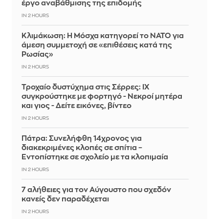
έργο αναβάθμισης της επιδομής
IN 2 HOURS
Κλιμάκωση: Η Μόσχα κατηγορεί το ΝΑΤΟ για
άμεση συμμετοχή σε «επιθέσεις κατά της
Ρωσίας»
IN 2 HOURS
Τροχαίο δυστύχημα στις Σέρρες: ΙΧ
συγκρούστηκε με φορτηγό - Νεκροί μητέρα
και γιος - Δείτε εικόνες, βίντεο
IN 2 HOURS
Πάτρα: Συνελήφθη 14χρονος για
διακεκριμένες κλοπές σε σπίτια –
Εντοπίστηκε σε σχολείο με τα κλοπιμαία
IN 2 HOURS
7 αλήθειες για τον Αύγουστο που σχεδόν
κανείς δεν παραδέχεται
IN 2 HOURS