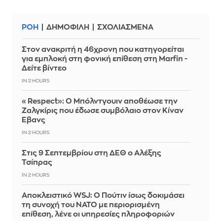
ΡΟΗ
ΔΗΜΟΦΙΛΗ
ΣΧΟΛΙΑΣΜΕΝΑ
Στον ανακριτή η 46χρονη που κατηγορείται
για εμπλοκή στη φονική επίθεση στη Marfin -
Δείτε βίντεο
IN 2 HOURS
«Respect»: Ο Μπόλντγουιν αποθέωσε την
Ζαλγκίρις που έδωσε συμβόλαιο στον Κίναν
Έβανς
IN 2 HOURS
Στις 9 Σεπτεμβρίου στη ΔΕΘ ο Αλέξης
Τσίπρας
IN 2 HOURS
Αποκλειστικό WSJ: Ο Πούτιν ίσως δοκιμάσει
τη συνοχή του ΝΑΤΟ με περιορισμένη
επίθεση, λένε οι υπηρεσίες πληροφοριών